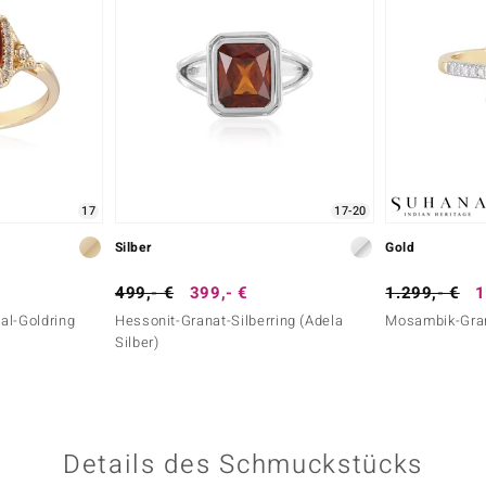
17
17-20
Silber
Gold
499,- €
399,- €
1.299,- €
1
al-Goldring
Hessonit-Granat-Silberring (Adela
Mosambik-Gran
Silber)
Details des Schmuckstücks