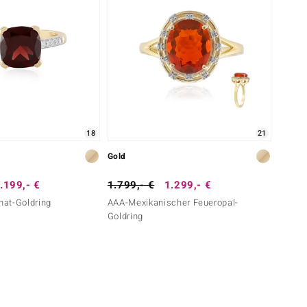
18
21
Gold
.199,- €
1.799,- €
1.299,- €
at-Goldring
AAA-Mexikanischer Feueropal-
Goldring