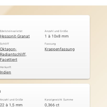
Edelsteinvarietät
Anzahl und Größe
Hessonit-Granat
1 à 10x8 mm
Schliff
Fassung
Oktagon-
Krappenfassung
Radiantschliff,
Facettiert
Herkunft
Indien
n
Anzahl und Größe
Karatgewicht Summe
22 à 1,5 mm
0,366 ct