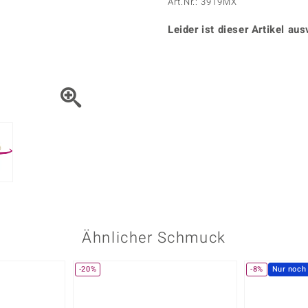
Onyx
Peridot
Art.Nr.: 3919MX
ns
♦ Silberhalsketten
TPC
Rhodolith
Spektro
k
♦ Silberohrringe
Leider ist dieser Artikel aus
Trends & Classics
Türkis
Turmal
♦ Silberanhänger
Vitale Minerale
n
Platinschmuck
Blau
Grün
Ähnlicher Schmuck
-20%
-8%
Nur noch