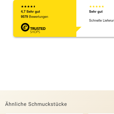
★
★
★
★
★
★
★
★
★
★
4,7
Sehr gut
Sehr gut
9579
Bewertungen
Schnelle Lieferu
Ähnliche Schmuckstücke