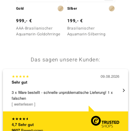
Gold
Silber
Silber
999,- €
199,- €
399,-
AAA-Brasilianischer
Brasilianischer
Maram
Aquamarin-Goldohrringe
Aquamarin-Silberring
Silber
Essenc
Das sagen unsere Kunden:
★
★
★
★
★
09.08.2026
★
★
★
Sehr gut
Sehr g
3 x Ware bestellt - schnelle unproblematische Lieferung! 1 x
Sehr 
falschen
[ weiterlesen ]
★
★
★
★
★
4,7
Sehr gut
9607
Bewertungen