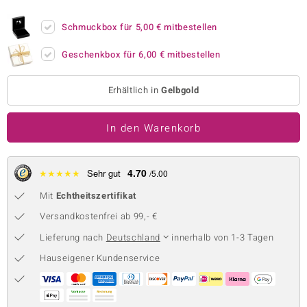
 JUWELO
Schmuckbox für
5,00 €
mitbestellen
remonti
Geschenkbox für
6,00 €
mitbestellen
uca
Erhältlich in
Gelbgold
no Collection
In den Warenkorb
ENTS BY DE MELO
va
4.70
★
★
★
★
★
Sehr gut
/5.00
otenier
Mit
Echtheitszertifikat
 1894 Collection
Versandkostenfrei ab 99,- €
Lieferung nach
Deutschland
innerhalb von 1-3 Tagen
Hauseigener Kundenservice
ana