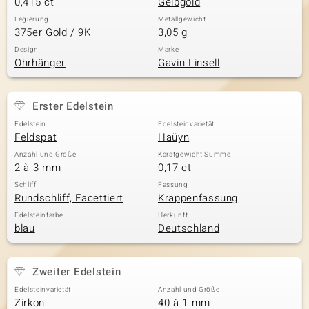
0,415 ct
Gelbgold
Legierung
Metallgewicht
375er Gold / 9K
3,05 g
Design
Marke
Ohrhänger
Gavin Linsell
Erster Edelstein
Edelstein
Edelsteinvarietät
Feldspat
Haüyn
Anzahl und Größe
Karatgewicht Summe
2 à 3 mm
0,17 ct
Schliff
Fassung
Rundschliff, Facettiert
Krappenfassung
Edelsteinfarbe
Herkunft
blau
Deutschland
Zweiter Edelstein
Edelsteinvarietät
Anzahl und Größe
Zirkon
40 à 1 mm