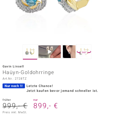
ors Edition
ana
Prince Designs
o
360°
Chic
Gavin Linsell
insell
Haüyn-Goldohrringe
Art.Nr.: 2728TZ
n Vogue
Nur noch 1!
Letzte Chance!
 Show
Jetzt kaufen bevor jemand schneller ist.
o Paraíso
früher
nur
999,- €
899,- €
Classics
Preis inkl. MwSt.