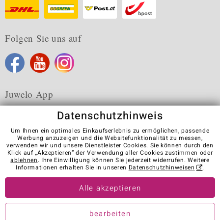
Folgen Sie uns auf
Juwelo App
Datenschutzhinweis
Um Ihnen ein optimales Einkaufserlebnis zu ermöglichen, passende
Werbung anzuzeigen und die Websitefunktionalität zu messen,
verwenden wir und unsere Dienstleister Cookies. Sie können durch den
Karriere
AGB
Datenschutz
Cookies
Impressum
Klick auf „Akzeptieren“ der Verwendung aller Cookies zustimmen oder
Kontakt
Vertrag widerrufen
ablehnen
. Ihre Einwilligung können Sie jederzeit widerrufen. Weitere
Informationen erhalten Sie in unseren
Datenschutzhinweisen
.
Visit our stores in other countries:
Alle akzeptieren
© Juwelo Deutschland GmbH (ein Tochterunternehmen der elumeo
bearbeiten
SE)