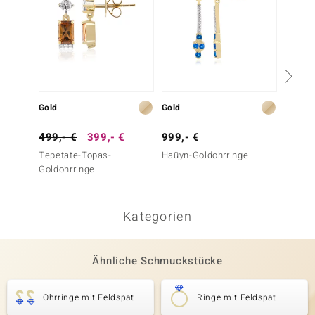
Gold
Gold
Gold
499,- €
399,- €
999,- €
399,-
Tepetate-Topas-
Haüyn-Goldohrringe
Hartsit
Goldohrringe
Goldan
Kategorien
Ähnliche Schmuckstücke
Ohrringe mit Feldspat
Ringe mit Feldspat