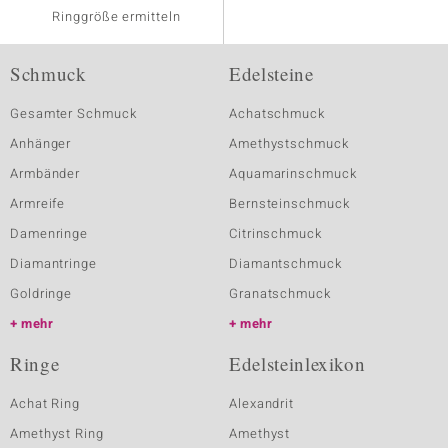
Ringgröße ermitteln
Schmuck
Edelsteine
Gesamter Schmuck
Achatschmuck
Anhänger
Amethystschmuck
Armbänder
Aquamarinschmuck
Armreife
Bernsteinschmuck
Damenringe
Citrinschmuck
Diamantringe
Diamantschmuck
Goldringe
Granatschmuck
mehr
mehr
Ringe
Edelsteinlexikon
Achat Ring
Alexandrit
Amethyst Ring
Amethyst