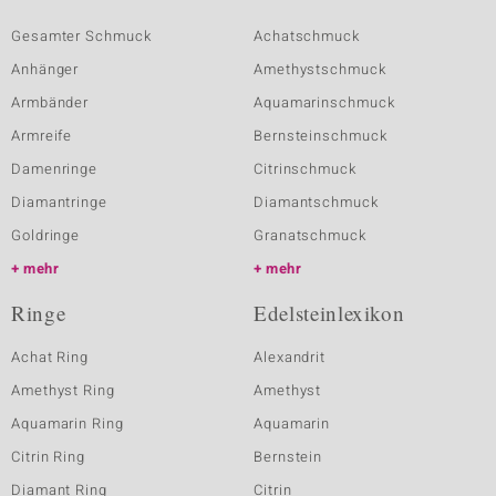
Gesamter Schmuck
Achatschmuck
Anhänger
Amethystschmuck
Armbänder
Aquamarinschmuck
Armreife
Bernsteinschmuck
Damenringe
Citrinschmuck
Diamantringe
Diamantschmuck
Goldringe
Granatschmuck
mehr
mehr
Ringe
Edelsteinlexikon
Achat Ring
Alexandrit
Amethyst Ring
Amethyst
Aquamarin Ring
Aquamarin
Citrin Ring
Bernstein
Diamant Ring
Citrin