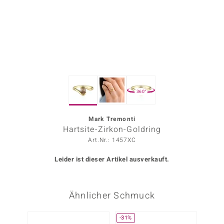
ors Edition
ana
Prince Designs
360°
o
Chic
Mark Tremonti
Hartsite-Zirkon-Goldring
insell
Art.Nr.: 1457XC
n Vogue
Leider ist dieser Artikel ausverkauft.
 Show
Ähnlicher Schmuck
o Paraíso
Classics
-31%
Nur n