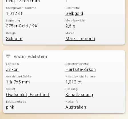
Ring - 22x20 mm
1
Karatgewicht Summe
Edelmetall
1,012 ct
Gelbgold
& Classics
Legierung
Metallgewicht
375er Gold / 9K
2,6 g
Minerale
Design
Marke
Solitaire
Mark Tremonti
Erster Edelstein
Edelstein
Edelsteinvarietät
Zirkon
Hartsite-Zirkon
Anzahl und Größe
Karatgewicht Summe
1 à 7x5 mm
1,012 ct
Schliff
Fassung
Ovalschliff, Facettiert
Kanalfassung
Edelsteinfarbe
Herkunft
pink
Australien