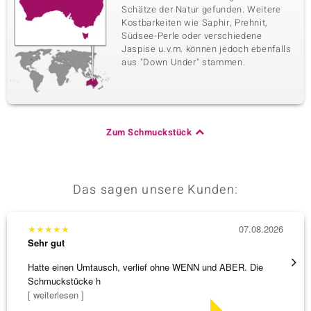
Schätze der Natur gefunden. Weitere
Kostbarkeiten wie Saphir, Prehnit,
Südsee-Perle oder verschiedene
Jaspise u.v.m. können jedoch ebenfalls
aus "Down Under" stammen.
Zum Schmuckstück
Das sagen unsere Kunden:
★
★
★
★
★
07.08.2026
★
★
★
Sehr gut
Sehr g
Hatte einen Umtausch, verlief ohne WENN und ABER. Die
Wunder
Schmuckstücke h
Steg is
[ weiterlesen ]
[ weite