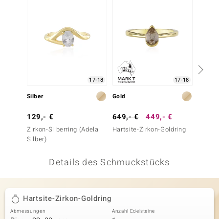
 JUWELO
remonti
uca
no Collection
17-18
17-18
ENTS BY DE MELO
Silber
Gold
Silber
va
129,- €
649,- €
449,- €
399,-
Zirkon-Silberring (Adela
Hartsite-Zirkon-Goldring
Gelber 
otenier
Silber)
(Adela 
 1894 Collection
Details des Schmuckstücks
ana
Hartsite-Zirkon-Goldring
Abmessungen
Anzahl Edelsteine