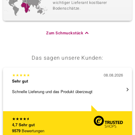
wichtiger Lieferant kostbarer
Bodenschätze.
Zum Schmuckstück
Das sagen unsere Kunden:
★
★
★
★
★
08.08.2026
★
★
★
Sehr gut
Sehr g
Schnelle Lieferung und das Produkt überzeugt
Schöne
★
★
★
★
★
4,7
Sehr gut
9579
Bewertungen