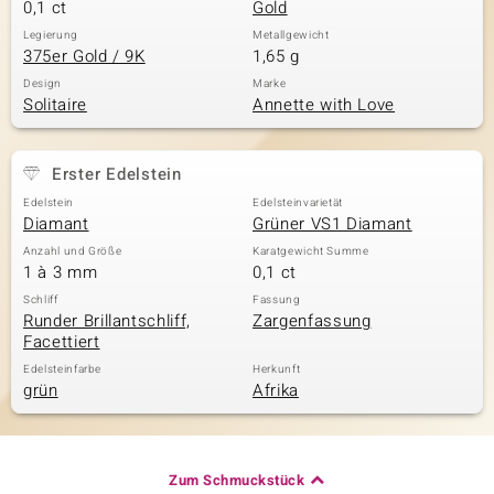
0,1 ct
Gold
Legierung
Metallgewicht
375er Gold / 9K
1,65 g
Design
Marke
Solitaire
Annette with Love
Erster Edelstein
Edelstein
Edelsteinvarietät
Diamant
Grüner VS1 Diamant
Anzahl und Größe
Karatgewicht Summe
1 à 3 mm
0,1 ct
Schliff
Fassung
Runder Brillantschliff,
Zargenfassung
Facettiert
Edelsteinfarbe
Herkunft
grün
Afrika
Zum Schmuckstück