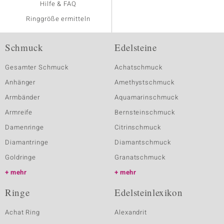
Hilfe & FAQ
Ringgröße ermitteln
Schmuck
Edelsteine
Gesamter Schmuck
Achatschmuck
Anhänger
Amethystschmuck
Armbänder
Aquamarinschmuck
Armreife
Bernsteinschmuck
Damenringe
Citrinschmuck
Diamantringe
Diamantschmuck
Goldringe
Granatschmuck
mehr
mehr
Ringe
Edelsteinlexikon
Achat Ring
Alexandrit