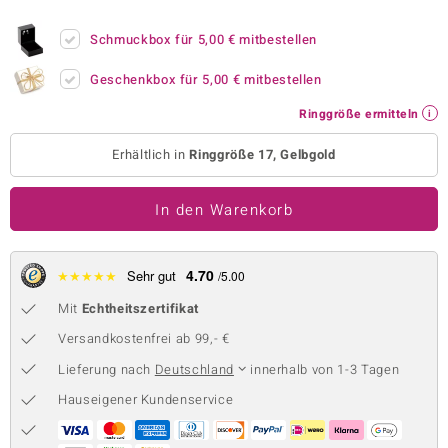
 JUWELO
Schmuckbox für
5,00 €
mitbestellen
remonti
Geschenkbox für
5,00 €
mitbestellen
uca
Ringgröße ermitteln
no Collection
Erhältlich in
Ringgröße 17, Gelbgold
ENTS BY DE MELO
In den Warenkorb
va
otenier
4.70
★
★
★
★
★
Sehr gut
/5.00
Mit
Echtheitszertifikat
 1894 Collection
Versandkostenfrei ab 99,- €
Lieferung nach
Deutschland
innerhalb von 1-3 Tagen
ana
Hauseigener Kundenservice