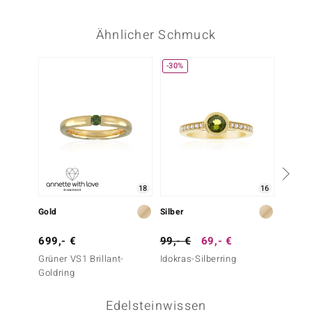
Ähnlicher Schmuck
-30%
-25%
18
16
Gold
Silber
Silber
699,- €
99,- €
69,- €
79,- 
Grüner VS1 Brillant-
Idokras-Silberring
Idokras
Goldring
Edelsteinwissen