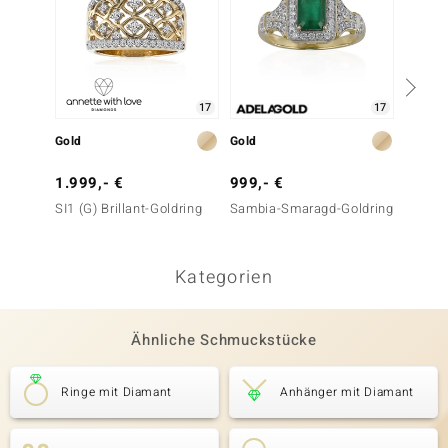
17
17
Gold
Gold
Gold
1.999,- €
999,- €
1.699
SI1 (G) Brillant-Goldring
Sambia-Smaragd-Goldring
VS1 Ar
France-
Kategorien
Ähnliche Schmuckstücke
Ringe mit Diamant
Anhänger mit Diamant