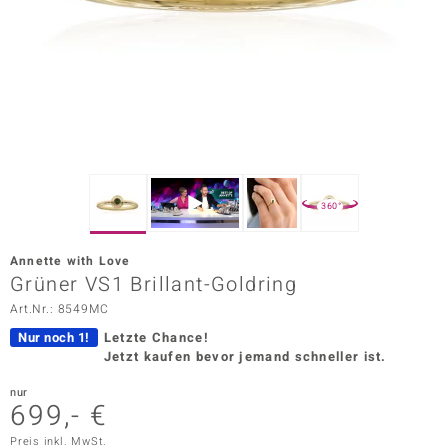
ors Edition
ana
Prince Designs
o
360°
Chic
Annette with Love
insell
Grüner VS1 Brillant-Goldring
Art.Nr.: 8549MC
n Vogue
Nur noch 1!
Letzte Chance!
 Show
Jetzt kaufen bevor jemand schneller ist.
o Paraíso
nur
699,- €
Classics
Preis inkl. MwSt.