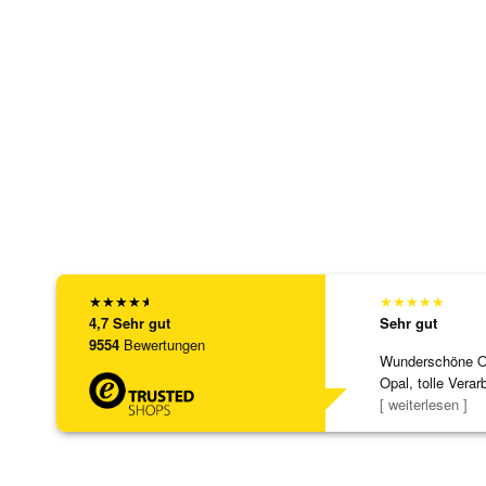
★
★
★
★
★
★
★
★
★
★
4,7
Sehr gut
Sehr gut
9554
Bewertungen
Wunderschöne Ohr
Opal, tolle Verar
Steg ist e
[ weiterlesen ]