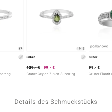
17
17-19
Silber
Silber
129,- €
99,- €
99,- €
berring
Grüner Ceylon-Zirkon-Silberring
Grüner Fluorit-
Details des Schmuckstücks