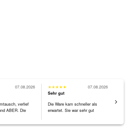
07.08.2026
★
★
★
★
★
07.08.2026
★
★
★
★
★
Sehr gut
Sehr gut
mtausch, verlief
Die Ware kam schneller als
Alles supe
nd ABER. Die
erwartet. Sie war sehr gut
ke h
]
verpackt.