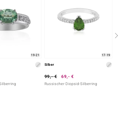
19-21
17-19
Silber
Silber
99,- €
69,- €
99,- 
Silberring
Russischer Diopsid-Silberring
Grüner