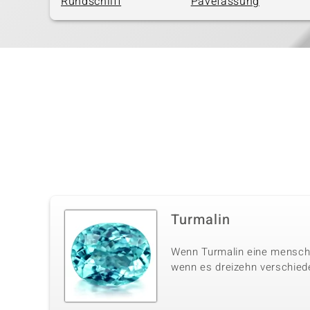
Rundschliff
Pavéfassung
Turmalin
Wenn Turmalin eine menschli
wenn es dreizehn verschiede