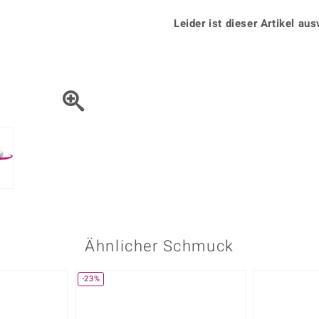
Onyx
Peridot
ns
♦ Silberhalsketten
TPC
Rhodolith
Spektro
Leider ist dieser Artikel aus
k
♦ Silberohrringe
Trends & Classics
Türkis
Turmal
♦ Silberanhänger
Vitale Minerale
n
Platinschmuck
Blau
Grün
Ähnlicher Schmuck
-23%