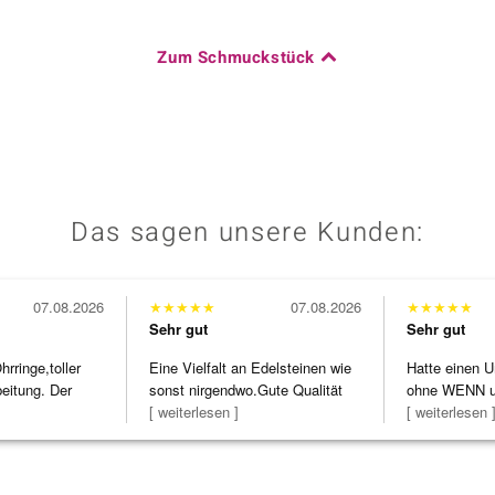
Zum Schmuckstück
Das sagen unsere Kunden:
07.08.2026
★
★
★
★
★
07.08.2026
★
★
★
★
★
Sehr gut
Sehr gut
ringe,toller
Eine Vielfalt an Edelsteinen wie
Hatte einen U
beitung. Der
sonst nirgendwo.Gute Qualität
ohne WENN u
zu noc
[ weiterlesen ]
Schmuckstüc
[ weiterlesen 