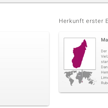
Herkunft erster 
Ma
Der 
Vie
sta
Danb
Hemi
Limo
Rube