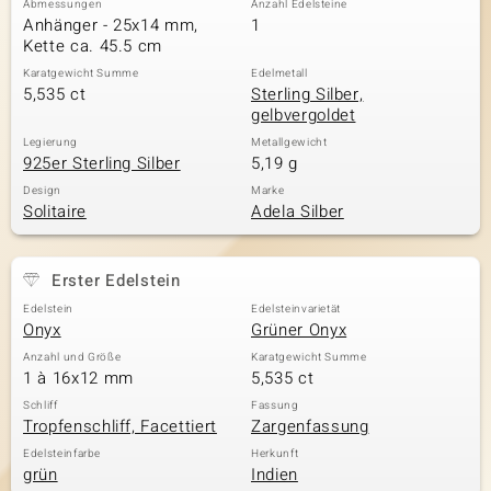
Abmessungen
Anzahl Edelsteine
Anhänger - 25x14 mm,
1
Kette ca. 45.5 cm
Karatgewicht Summe
Edelmetall
& Classics
5,535 ct
Sterling Silber,
gelbvergoldet
Minerale
Legierung
Metallgewicht
925er Sterling Silber
5,19 g
Design
Marke
Solitaire
Adela Silber
Erster Edelstein
Edelstein
Edelsteinvarietät
Onyx
Grüner Onyx
Anzahl und Größe
Karatgewicht Summe
1 à 16x12 mm
5,535 ct
Schliff
Fassung
Tropfenschliff, Facettiert
Zargenfassung
Edelsteinfarbe
Herkunft
grün
Indien