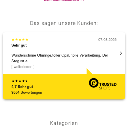
Das sagen unsere Kunden:
★
★
★
★
★
07.08.2026
★
★
★
Sehr gut
Sehr g
Wunderschöne Ohrringe,toller Opal, tolle Verarbeitung. Der
Die Wa
Steg ist e
[ weiterlesen ]
★
★
★
★
★
4,7
Sehr gut
9554
Bewertungen
Kategorien