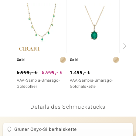
 JUWELO
remonti
uca
no Collection
ENTS BY DE MELO
Gold
Gold
Gold
va
6.999,- €
5.999,- €
1.499,- €
799,-
AAA-Sambia-Smaragd-
AAA-Sambia-Smaragd-
Sambi
otenier
Goldcollier
Goldhalskette
Goldcol
 1894 Collection
Details des Schmuckstücks
ana
Grüner Onyx-Silberhalskette