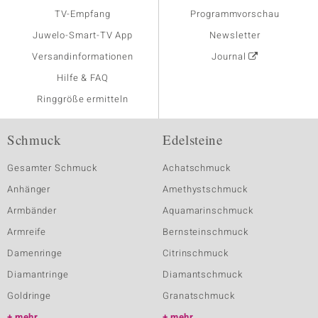
TV-Empfang
Programmvorschau
Juwelo-Smart-TV App
Newsletter
Versandinformationen
Journal
Hilfe & FAQ
Ringgröße ermitteln
Schmuck
Edelsteine
Gesamter Schmuck
Achatschmuck
Anhänger
Amethystschmuck
Armbänder
Aquamarinschmuck
Armreife
Bernsteinschmuck
Damenringe
Citrinschmuck
Diamantringe
Diamantschmuck
Goldringe
Granatschmuck
mehr
mehr