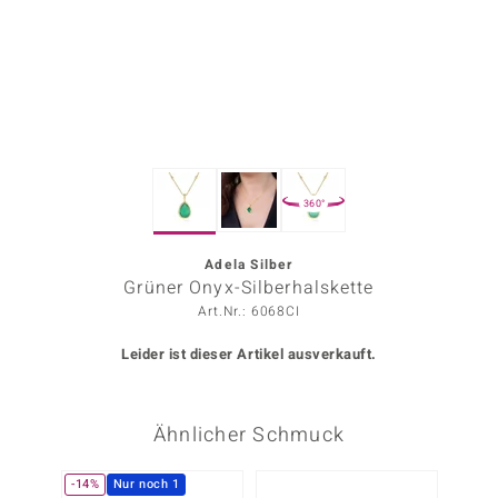
ors Edition
ana
Prince Designs
360°
o
Chic
Adela Silber
Grüner Onyx-Silberhalskette
insell
Art.Nr.: 6068CI
n Vogue
Leider ist dieser Artikel ausverkauft.
 Show
Ähnlicher Schmuck
o Paraíso
Classics
-14%
Nur noch 1
Nur n