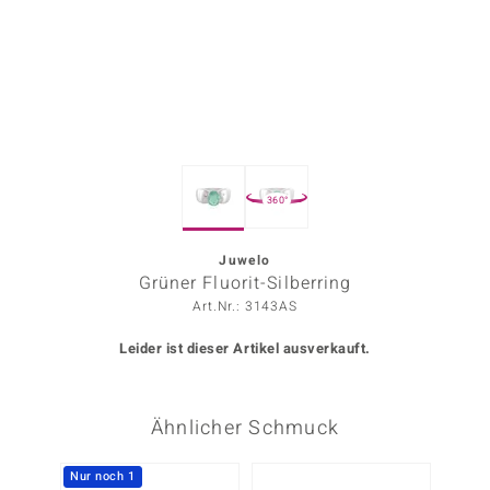
ors Edition
ana
Prince Designs
360°
o
Chic
Juwelo
Grüner Fluorit-Silberring
insell
Art.Nr.: 3143AS
n Vogue
Leider ist dieser Artikel ausverkauft.
 Show
Ähnlicher Schmuck
o Paraíso
Classics
Nur noch 1
-20%