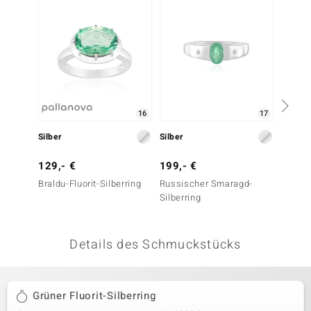
 JUWELO
remonti
uca
no Collection
16
17
ENTS BY DE MELO
Silber
Silber
Silber
va
129,- €
199,- €
49,- 
Braldu-Fluorit-Silberring
Russischer Smaragd-
Grüner
otenier
Silberring
Silberr
 1894 Collection
Details des Schmuckstücks
ana
Grüner Fluorit-Silberring