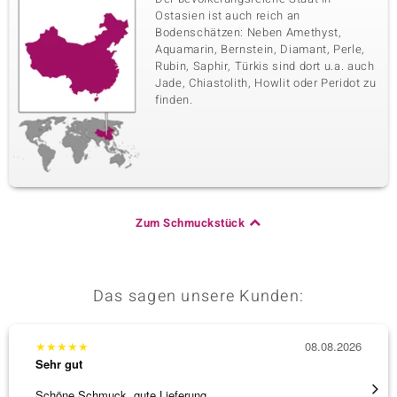
Ostasien ist auch reich an
Bodenschätzen: Neben Amethyst,
Aquamarin, Bernstein, Diamant, Perle,
Rubin, Saphir, Türkis sind dort u.a. auch
Jade, Chiastolith, Howlit oder Peridot zu
finden.
Zum Schmuckstück
Das sagen unsere Kunden:
★
★
★
★
★
08.08.2026
★
★
★
Sehr gut
Sehr g
Schöne Schmuck, gute Lieferung
Schnel