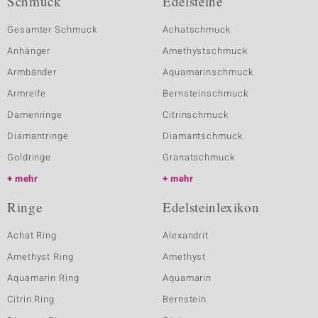
Schmuck
Edelsteine
Gesamter Schmuck
Achatschmuck
Anhänger
Amethystschmuck
Armbänder
Aquamarinschmuck
Armreife
Bernsteinschmuck
Damenringe
Citrinschmuck
Diamantringe
Diamantschmuck
Goldringe
Granatschmuck
mehr
mehr
Ringe
Edelsteinlexikon
Achat Ring
Alexandrit
Amethyst Ring
Amethyst
Aquamarin Ring
Aquamarin
Citrin Ring
Bernstein