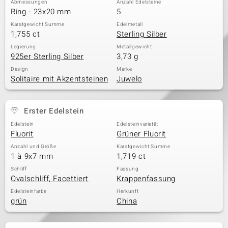
Abmessungen
Anzahl Edelsteine
Ring - 23x20 mm
5
Karatgewicht Summe
Edelmetall
1,755 ct
Sterling Silber
& Classics
Legierung
Metallgewicht
925er Sterling Silber
3,73 g
Minerale
Design
Marke
Solitaire mit Akzentsteinen
Juwelo
Erster Edelstein
Edelstein
Edelsteinvarietät
Fluorit
Grüner Fluorit
Anzahl und Größe
Karatgewicht Summe
1 à 9x7 mm
1,719 ct
Schliff
Fassung
Ovalschliff, Facettiert
Krappenfassung
Edelsteinfarbe
Herkunft
grün
China