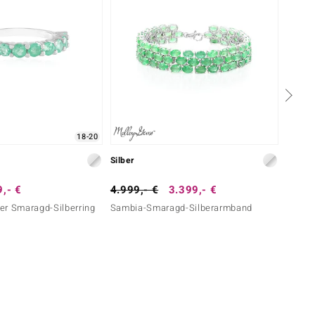
18-20
Silber
Silber
,- €
4.999,- €
3.399,- €
79,- 
er Smaragd-Silberring
Sambia-Smaragd-Silberarmband
Himme