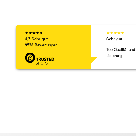
★
★
★
★
★
★
★
★
★
★
4,7
Sehr gut
Sehr gut
9538
Bewertungen
Top Qualität und
Lieferung.