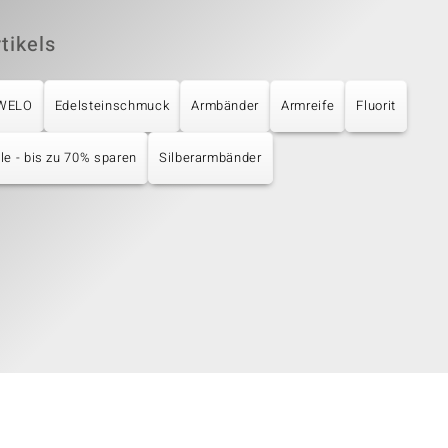
tikels
UWELO
Edelsteinschmuck
Armbänder
Armreife
Fluorit
e - bis zu 70% sparen
Silberarmbänder