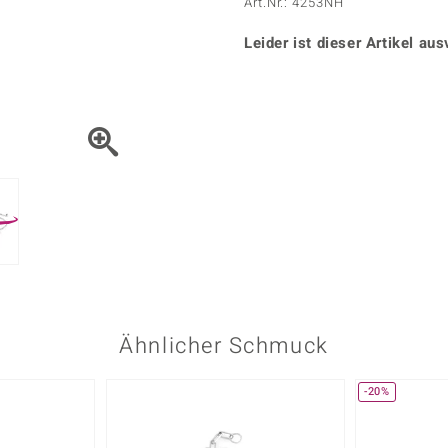
Onyx
Peridot
Art.Nr.: 4253NH
ns
♦ Silberhalsketten
TPC
Rhodolith
Spektro
k
♦ Silberohrringe
Leider ist dieser Artikel aus
Trends & Classics
Türkis
Turmal
♦ Silberanhänger
Vitale Minerale
n
Platinschmuck
Blau
Grün
Ähnlicher Schmuck
-20%