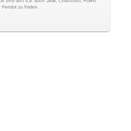
is sind dort u.a. auch Jade, Chiastolith, Howlit
 Peridot zu finden.