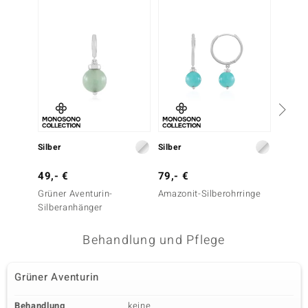
-10%
Silber
Silber
Silber
49,- €
79,- €
199,-
Grüner Aventurin-
Amazonit-Silberohrringe
Kanadi
Silberanhänger
Silbero
Behandlung und Pflege
Grüner Aventurin
Behandlung
keine