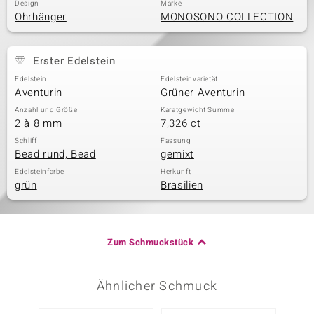
Design
Marke
Ohrhänger
MONOSONO COLLECTION
Erster Edelstein
Edelstein
Edelsteinvarietät
Aventurin
Grüner Aventurin
Anzahl und Größe
Karatgewicht Summe
2 à 8 mm
7,326 ct
Schliff
Fassung
Bead rund, Bead
gemixt
Edelsteinfarbe
Herkunft
grün
Brasilien
Zum Schmuckstück
Ähnlicher Schmuck