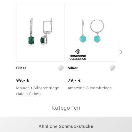
Silber
Silber
Silber
99,- €
79,- €
79,- 
Malachit-Silberohrringe
Amazonit-Silberohrringe
Malach
(Adela Silber)
(Adela 
Kategorien
Ähnliche Schmuckstücke