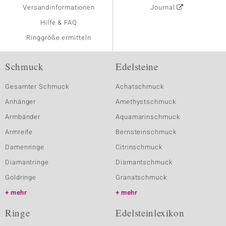
Versandinformationen
Journal
Hilfe & FAQ
Ringgröße ermitteln
Schmuck
Edelsteine
Gesamter Schmuck
Achatschmuck
Anhänger
Amethystschmuck
Armbänder
Aquamarinschmuck
Armreife
Bernsteinschmuck
Damenringe
Citrinschmuck
Diamantringe
Diamantschmuck
Goldringe
Granatschmuck
mehr
mehr
Ringe
Edelsteinlexikon