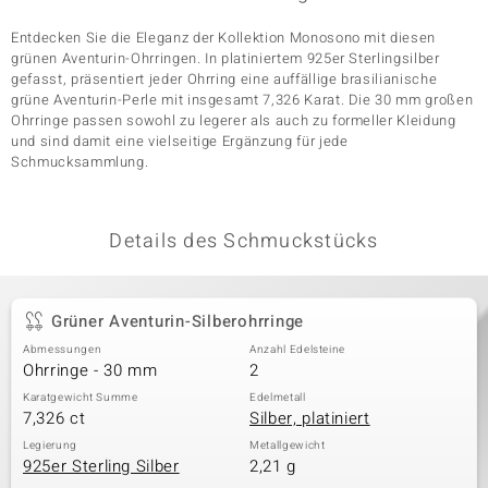
Entdecken Sie die Eleganz der Kollektion Monosono mit diesen
grünen Aventurin-Ohrringen. In platiniertem 925er Sterlingsilber
& Classics
gefasst, präsentiert jeder Ohrring eine auffällige brasilianische
grüne Aventurin-Perle mit insgesamt 7,326 Karat. Die 30 mm großen
Ohrringe passen sowohl zu legerer als auch zu formeller Kleidung
Minerale
und sind damit eine vielseitige Ergänzung für jede
Schmucksammlung.
Details des Schmuckstücks
Grüner Aventurin-Silberohrringe
Abmessungen
Anzahl Edelsteine
Ohrringe - 30 mm
2
Karatgewicht Summe
Edelmetall
7,326 ct
Silber, platiniert
Legierung
Metallgewicht
925er Sterling Silber
2,21 g