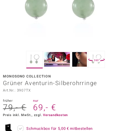
ors Edition
ana
Prince Designs
o
360°
Chic
MONOSONO COLLECTION
insell
Grüner Aventurin-Silberohrringe
Art.Nr.: 3907TX
n Vogue
früher
nur
 Show
79,- €
69,- €
o Paraíso
Preis inkl. MwSt., zzgl.
Versandkosten
Classics
Schmuckbox für
5,00 €
mitbestellen