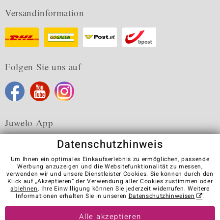
Versandinformation
Folgen Sie uns auf
Juwelo App
Datenschutzhinweis
Um Ihnen ein optimales Einkaufserlebnis zu ermöglichen, passende
Werbung anzuzeigen und die Websitefunktionalität zu messen,
verwenden wir und unsere Dienstleister Cookies. Sie können durch den
Karriere
AGB
Datenschutz
Cookies
Impressum
Klick auf „Akzeptieren“ der Verwendung aller Cookies zustimmen oder
Kontakt
Vertrag widerrufen
ablehnen
. Ihre Einwilligung können Sie jederzeit widerrufen. Weitere
Informationen erhalten Sie in unseren
Datenschutzhinweisen
.
Visit our stores in other countries:
Alle akzeptieren