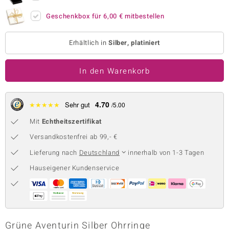
 JUWELO
Geschenkbox für
6,00 €
mitbestellen
remonti
Erhältlich in
Silber, platiniert
uca
In den Warenkorb
no Collection
ENTS BY DE MELO
4.70
★
★
★
★
★
Sehr gut
/5.00
va
Mit
Echtheitszertifikat
Versandkostenfrei ab 99,- €
otenier
Lieferung nach
Deutschland
innerhalb von 1-3 Tagen
 1894 Collection
Hauseigener Kundenservice
ana
Grüne Aventurin Silber Ohrringe