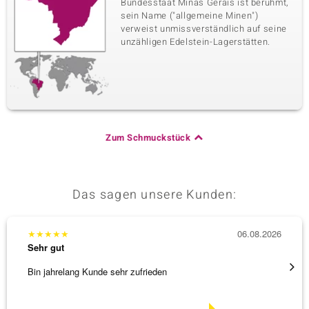
Bundesstaat Minas Gerais ist berühmt,
sein Name ("allgemeine Minen")
verweist unmissverständlich auf seine
unzähligen Edelstein-Lagerstätten.
Zum Schmuckstück
Das sagen unsere Kunden:
★
★
★
★
★
06.08.2026
★
★
★
Sehr gut
Sehr g
Bin jahrelang Kunde sehr zufrieden
Schnel