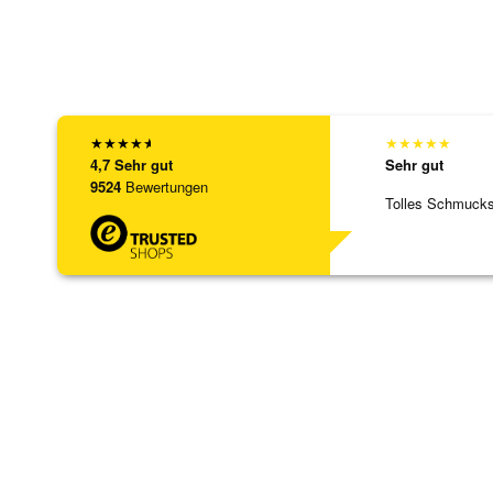
★
★
★
★
★
★
★
★
★
★
4,7
Sehr gut
Sehr gut
9524
Bewertungen
Tolles Schmuck