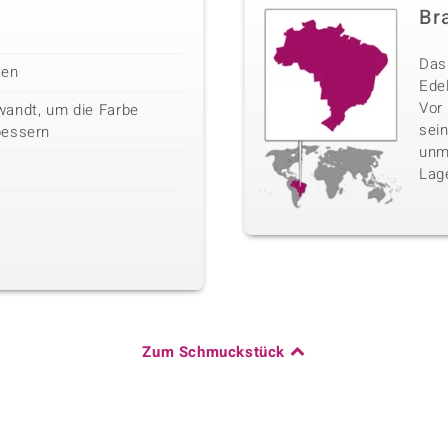
Bra
Das 
len
Edel
Vor
wandt, um die Farbe
sei
bessern
unm
Lag
Zum Schmuckstück