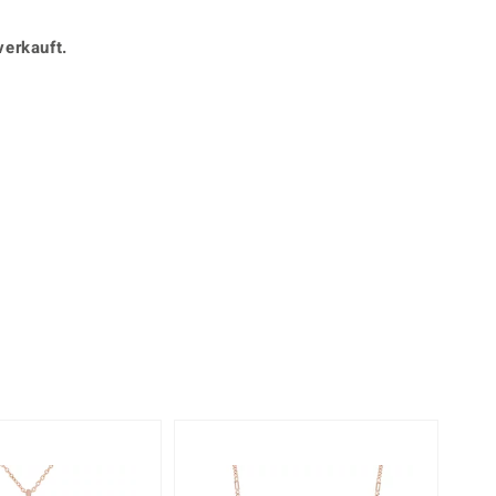
Perle
Ringgröße ermitteln
lith
Spinell
verkauft.
in
Zirkon
Gelb