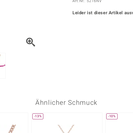
Onyx
Peridot
Art.Nr.: 5216NV
ns
♦ Silberhalsketten
TPC
Rhodolith
Spektro
k
♦ Silberohrringe
Leider ist dieser Artikel aus
Trends & Classics
Türkis
Turmal
♦ Silberanhänger
Vitale Minerale
n
Platinschmuck
Blau
Grün
Ähnlicher Schmuck
-13%
-10%