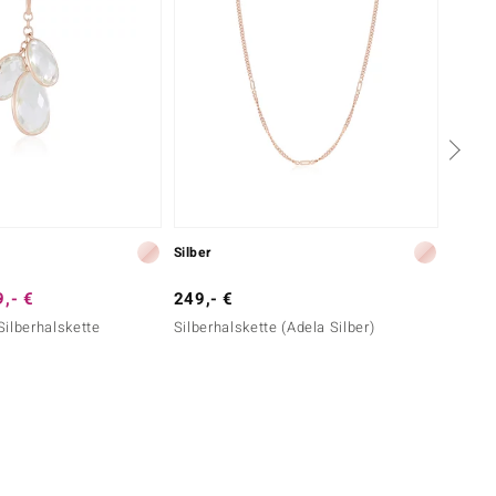
Silber
Silber
,- €
249,- €
129,-
ilberhalskette
Silberhalskette (Adela Silber)
Brandy
Silber)