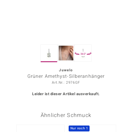
ors Edition
ana
Prince Designs
360°
o
Chic
Juwelo
Grüner Amethyst-Silberanhänger
insell
Art.Nr.: 2976GF
n Vogue
Leider ist dieser Artikel ausverkauft.
 Show
Ähnlicher Schmuck
o Paraíso
Classics
Nur noch 1