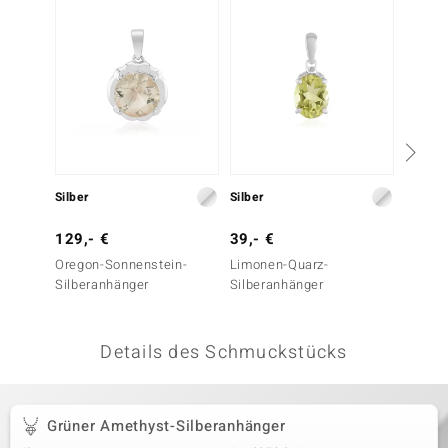
 JUWELO
remonti
uca
no Collection
ENTS BY DE MELO
Silber
Silber
Silber
va
129,- €
39,- €
179,-
Oregon-Sonnenstein-
Limonen-Quarz-
Oregon
otenier
Silberanhänger
Silberanhänger
Silber
 1894 Collection
Details des Schmuckstücks
ana
Grüner Amethyst-Silberanhänger