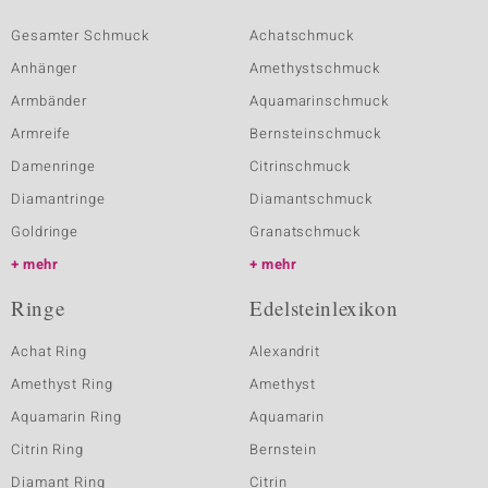
Gesamter Schmuck
Achatschmuck
Anhänger
Amethystschmuck
Armbänder
Aquamarinschmuck
Armreife
Bernsteinschmuck
Damenringe
Citrinschmuck
Diamantringe
Diamantschmuck
Goldringe
Granatschmuck
mehr
mehr
Ringe
Edelsteinlexikon
Achat Ring
Alexandrit
Amethyst Ring
Amethyst
Aquamarin Ring
Aquamarin
Citrin Ring
Bernstein
Diamant Ring
Citrin