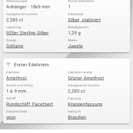
Abmessungen
Anzahl Edelsteine
Anhänger - 18x9 mm
1
Karatgewicht Summe
Edelmetall
2,285 ct
Silber, platiniert
& Classics
Legierung
Metallgewicht
925er Sterling Silber
1,29 g
Minerale
Design
Marke
Solitaire
Juwelo
Erster Edelstein
Edelstein
Edelsteinvarietät
Amethyst
Grüner Amethyst
Anzahl und Größe
Karatgewicht Summe
1 à 9 mm
2,285 ct
Schliff
Fassung
Rundschliff, Facettiert
Krappenfassung
Edelsteinfarbe
Herkunft
grün
Brasilien