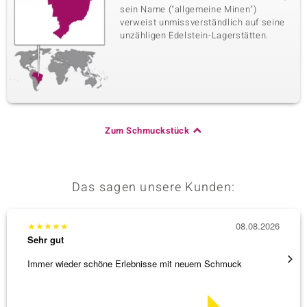
sein Name ("allgemeine Minen")
verweist unmissverständlich auf seine
unzähligen Edelstein-Lagerstätten.
Zum Schmuckstück
Das sagen unsere Kunden:
★
★
★
★
★
08.08.2026
★
★
★
Sehr gut
Sehr g
Immer wieder schöne Erlebnisse mit neuem Schmuck
Schöne