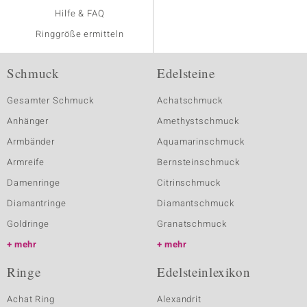
Hilfe & FAQ
Ringgröße ermitteln
Schmuck
Edelsteine
Gesamter Schmuck
Achatschmuck
Anhänger
Amethystschmuck
Armbänder
Aquamarinschmuck
Armreife
Bernsteinschmuck
Damenringe
Citrinschmuck
Diamantringe
Diamantschmuck
Goldringe
Granatschmuck
mehr
mehr
Ringe
Edelsteinlexikon
Achat Ring
Alexandrit