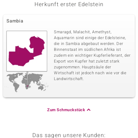
0,302 ct
Rundschliff
Herkunft erster Edelstein
Fassung
Herkunft
Krappenfassung
Tansania
Sambia
Smaragd, Malachit, Amethyst,
Aquamarin sind einige der Edelsteine,
die in Sambia abgebaut werden. Der
Binnenstaat im südlichen Afrika ist
zudem ein wichtiger Kupferlieferant, der
Export von Kupfer hat zuletzt stark
zugenommen. Hauptsäule der
Wirtschaft ist jedoch nach wie vor die
Landwirtschaft.
Zum Schmuckstück
Das sagen unsere Kunden: