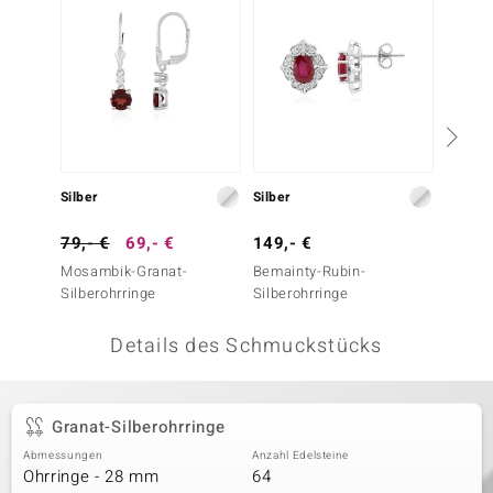
 JUWELO
remonti
uca
no Collection
Silber
Silber
Silber
ENTS BY DE MELO
79,- €
69,- €
149,- €
149,-
va
Mosambik-Granat-
Bemainty-Rubin-
Tansan
Silberohrringe
Silberohrringe
Silbero
otenier
Details des Schmuckstücks
 1894 Collection
Granat-Silberohrringe
ana
Abmessungen
Anzahl Edelsteine
Ohrringe - 28 mm
64