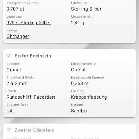
Karatgewicht Summe
Edelmetall
0,707 ct
Sterling Silber
Legierung
Metallgewicht
& Classics
925er Sterling Silber
2,41 g
Design
Minerale
Ohrhänger
Erster Edelstein
Edelstein
Edelsteinvarietät
Granat
Granat
Anzahl und Größe
Karatgewicht Summe
2 à 3 mm
0,268 ct
Schliff
Fassung
Rundschliff, Facettiert
Krappenfassung
Edelsteinfarbe
Herkunft
rot
Sambia
Zweiter Edelstein
Edelsteinvarietät
Anzahl und Größe