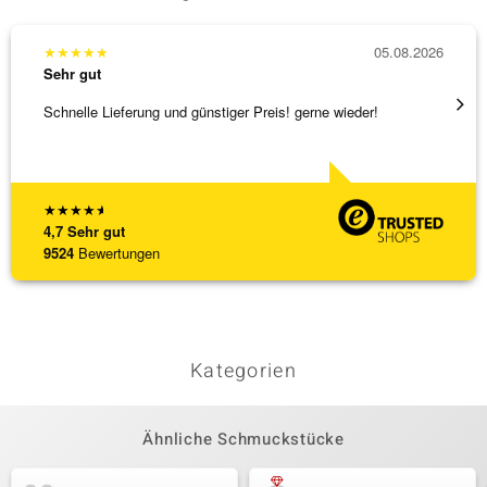
★
★
★
★
★
05.08.2026
★
★
★
Sehr gut
Sehr g
Schnelle Lieferung und günstiger Preis! gerne wieder!
Ich ha
werden
[ weite
★
★
★
★
★
4,7
Sehr gut
9524
Bewertungen
Kategorien
Ähnliche Schmuckstücke