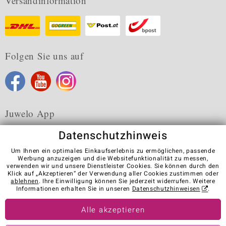
Versandinformation
Folgen Sie uns auf
Juwelo App
Datenschutzhinweis
Um Ihnen ein optimales Einkaufserlebnis zu ermöglichen, passende
Werbung anzuzeigen und die Websitefunktionalität zu messen,
verwenden wir und unsere Dienstleister Cookies. Sie können durch den
Karriere
AGB
Datenschutz
Cookies
Impressum
Klick auf „Akzeptieren“ der Verwendung aller Cookies zustimmen oder
Kontakt
Vertrag widerrufen
ablehnen
. Ihre Einwilligung können Sie jederzeit widerrufen. Weitere
Informationen erhalten Sie in unseren
Datenschutzhinweisen
.
Visit our stores in other countries:
Alle akzeptieren