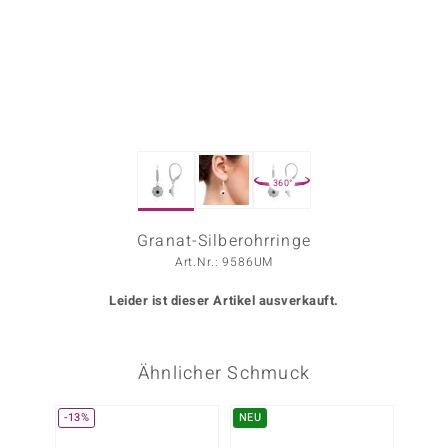
ors Edition
ana
Prince Designs
360°
o
Chic
Granat-Silberohrringe
Art.Nr.: 9586UM
insell
Leider ist dieser Artikel ausverkauft.
n Vogue
 Show
Ähnlicher Schmuck
o Paraíso
-13%
NEU
Classics