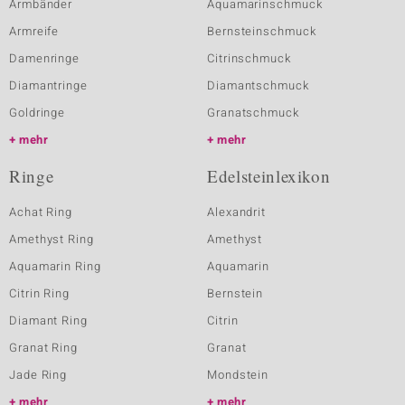
Armbänder
Aquamarinschmuck
Armreife
Bernsteinschmuck
Damenringe
Citrinschmuck
Diamantringe
Diamantschmuck
Goldringe
Granatschmuck
mehr
mehr
Ringe
Edelsteinlexikon
Achat Ring
Alexandrit
Amethyst Ring
Amethyst
Aquamarin Ring
Aquamarin
Citrin Ring
Bernstein
Diamant Ring
Citrin
Granat Ring
Granat
Jade Ring
Mondstein
mehr
mehr