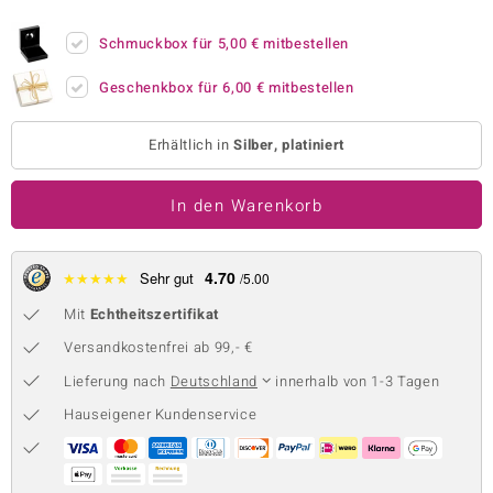
 JUWELO
Schmuckbox für
5,00 €
mitbestellen
remonti
Geschenkbox für
6,00 €
mitbestellen
uca
Erhältlich in
Silber, platiniert
no Collection
In den Warenkorb
ENTS BY DE MELO
va
4.70
★
★
★
★
★
Sehr gut
/5.00
otenier
Mit
Echtheitszertifikat
 1894 Collection
Versandkostenfrei ab 99,- €
Lieferung nach
Deutschland
innerhalb von 1-3 Tagen
Hauseigener Kundenservice
ana