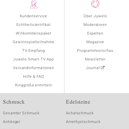
Kundenservice
Über Juwelo
Echtheitszertifikat
Moderatoren
Willkommenspaket
Experten
Gewinnspielteilnahme
Magazine
TV-Empfang
Programmvorschau
Juwelo-Smart-TV App
Newsletter
Versandinformationen
Journal
Hilfe & FAQ
Ringgröße ermitteln
Schmuck
Edelsteine
Gesamter Schmuck
Achatschmuck
Anhänger
Amethystschmuck