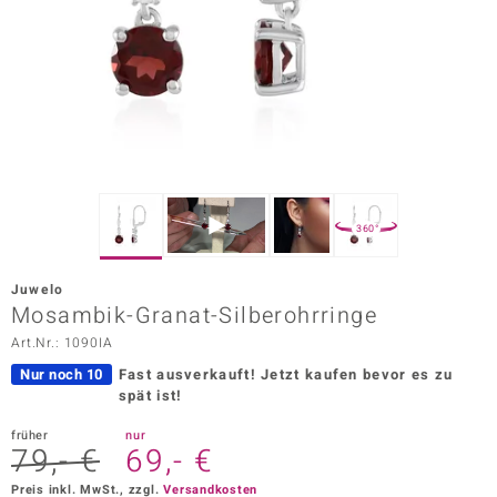
ors Edition
ana
Prince Designs
o
360°
Chic
Juwelo
insell
Mosambik-Granat-Silberohrringe
Art.Nr.: 1090IA
n Vogue
Nur noch 10
Fast ausverkauft!
Jetzt kaufen bevor es zu
 Show
spät ist!
o Paraíso
früher
nur
79,- €
69,- €
Classics
Preis inkl. MwSt., zzgl.
Versandkosten