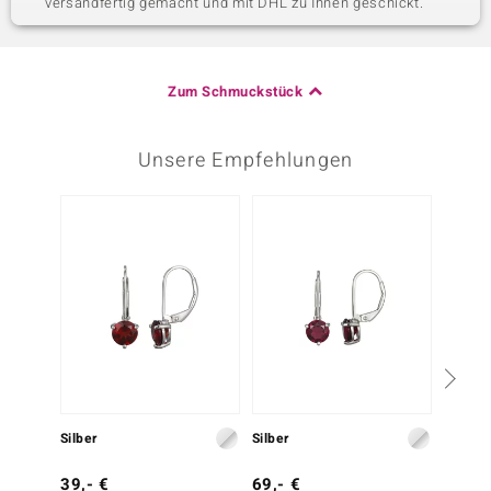
versandfertig gemacht und mit DHL zu Ihnen geschickt.
Zum Schmuckstück
Unsere Empfehlungen
Nur n
Silber
Silber
Silber
39,- €
69,- €
69,- 