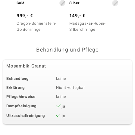
Gold
Silber
Silber
999,- €
149,- €
149,-
Oregon-Sonnenstein-
Madagaskar-Rubin-
Tansan
Goldohrringe
Silberohrringe
Silbero
Behandlung und Pflege
Mosambik-Granat
Behandlung
keine
Erklärung
Nicht verfügbar
Pflegehinweise
keine
Dampfreinigung
ja
Ultraschallreinigung
ja