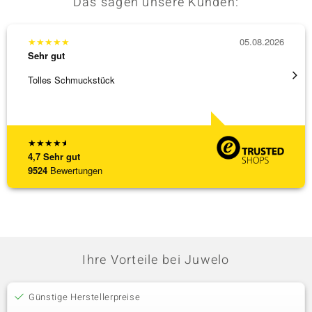
Das sagen unsere Kunden:
★
★
★
★
★
05.08.2026
★
★
★
Sehr gut
Sehr g
Tolles Schmuckstück
Ich ha
werden
[ weite
★
★
★
★
★
4,7
Sehr gut
9524
Bewertungen
Ihre Vorteile bei Juwelo
Günstige Herstellerpreise