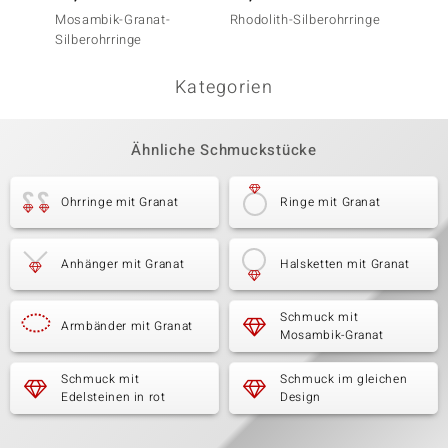
Mosambik-Granat-
Rhodolith-Silberohrringe
Rhodol
Silberohrringe
Kategorien
Ähnliche Schmuckstücke
Ohrringe mit Granat
Ringe mit Granat
Anhänger mit Granat
Halsketten mit Granat
Schmuck mit
Armbänder mit Granat
Mosambik-Granat
Schmuck mit
Schmuck im gleichen
Edelsteinen in rot
Design