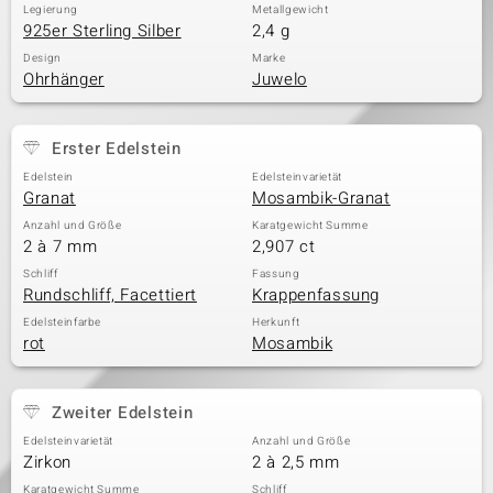
Legierung
Metallgewicht
925er Sterling Silber
2,4 g
Design
Marke
Ohrhänger
Juwelo
Erster Edelstein
Edelstein
Edelsteinvarietät
Granat
Mosambik-Granat
Anzahl und Größe
Karatgewicht Summe
2 à 7 mm
2,907 ct
Schliff
Fassung
Rundschliff, Facettiert
Krappenfassung
Edelsteinfarbe
Herkunft
rot
Mosambik
Zweiter Edelstein
Edelsteinvarietät
Anzahl und Größe
Zirkon
2 à 2,5 mm
Karatgewicht Summe
Schliff