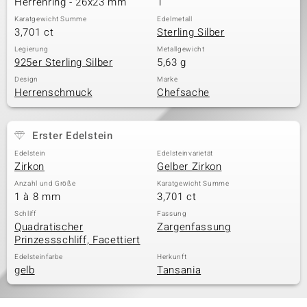
Herrenring - 26x23 mm
1
Karatgewicht Summe
Edelmetall
3,701 ct
Sterling Silber
& Classics
Legierung
Metallgewicht
925er Sterling Silber
5,63 g
Minerale
Design
Marke
Herrenschmuck
Chefsache
Erster Edelstein
Edelstein
Edelsteinvarietät
Zirkon
Gelber Zirkon
Anzahl und Größe
Karatgewicht Summe
1 à 8 mm
3,701 ct
Schliff
Fassung
Quadratischer
Zargenfassung
Prinzessschliff, Facettiert
Edelsteinfarbe
Herkunft
gelb
Tansania