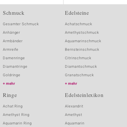
Schmuck
Edelsteine
Gesamter Schmuck
Achatschmuck
Anhänger
Amethystschmuck
Armbänder
Aquamarinschmuck
Armreife
Bernsteinschmuck
Damenringe
Citrinschmuck
Diamantringe
Diamantschmuck
Goldringe
Granatschmuck
mehr
mehr
Ringe
Edelsteinlexikon
Achat Ring
Alexandrit
Amethyst Ring
Amethyst
Aquamarin Ring
Aquamarin