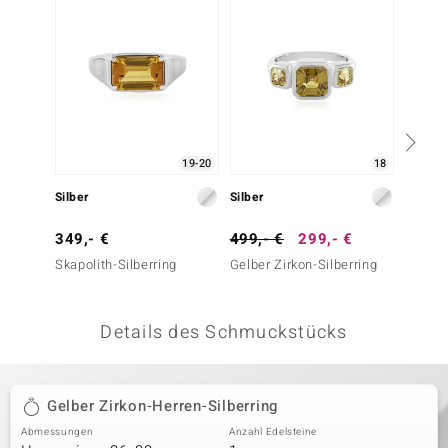
 JUWELO
remonti
uca
no Collection
19-20
18
ENTS BY DE MELO
Silber
Silber
Silbe
va
349,- €
499,- €
299,- €
99,- 
Skapolith-Silberring
Gelber Zirkon-Silberring
Gelber 
otenier
 1894 Collection
Details des Schmuckstücks
ana
Gelber Zirkon-Herren-Silberring
Abmessungen
Anzahl Edelsteine