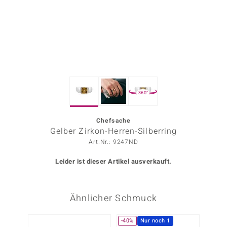
ors Edition
ana
Prince Designs
360°
o
Chic
Chefsache
Gelber Zirkon-Herren-Silberring
insell
Art.Nr.: 9247ND
n Vogue
Leider ist dieser Artikel ausverkauft.
 Show
Ähnlicher Schmuck
o Paraíso
Classics
-40%
Nur noch 1
-20%