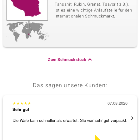
Tansanit, Rubin, Granat, Tsavorit z.B.),
ist es eine wichtige Anlaufstelle für den
internationalen Schmuckmarkt.
Zum Schmuckstück
Das sagen unsere Kunden:
★
★
★
★
★
07.08.2026
★
★
★
Sehr gut
Sehr g
Die Ware kam schneller als erwartet. Sie war sehr gut verpackt.
Wunder
Steg is
[ weite