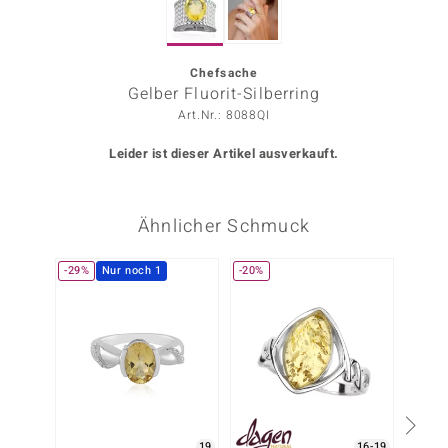
ors Edition
ana
Chefsache
Gelber Fluorit-Silberring
Art.Nr.: 8088QI
Prince Designs
Leider ist dieser Artikel ausverkauft.
o
Ähnlicher Schmuck
Chic
insell
-29%
Nur noch 1
-20%
n Vogue
 Show
o Paraíso
Classics
19
16-19