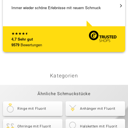
Immer wieder schöne Erlebnisse mit neuem Schmuck
Schnel
★
★
★
★
★
4,7
Sehr gut
9579
Bewertungen
Kategorien
Ähnliche Schmuckstücke
Ringe mit Fluorit
Anhänger mit Fluorit
Ohrringe mit Fluorit
Halsketten mit Fluorit