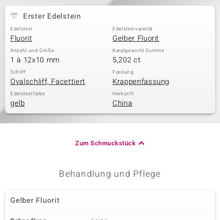
Erster Edelstein
Edelstein
Edelsteinvarietät
& Classics
Fluorit
Gelber Fluorit
Anzahl und Größe
Karatgewicht Summe
Minerale
1 à 12x10 mm
5,202 ct
Schliff
Fassung
Ovalschliff, Facettiert
Krappenfassung
Edelsteinfarbe
Herkunft
gelb
China
Zum Schmuckstück
Behandlung und Pflege
Gelber Fluorit