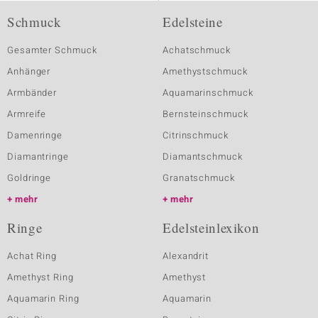
Schmuck
Edelsteine
Gesamter Schmuck
Achatschmuck
Anhänger
Amethystschmuck
Armbänder
Aquamarinschmuck
Armreife
Bernsteinschmuck
Damenringe
Citrinschmuck
Diamantringe
Diamantschmuck
Goldringe
Granatschmuck
mehr
mehr
Ringe
Edelsteinlexikon
Achat Ring
Alexandrit
Amethyst Ring
Amethyst
Aquamarin Ring
Aquamarin