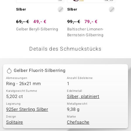
 JUWELO
Silber
Silber
Silber
remonti
69,- €
49,- €
99,- €
79,- €
299,-
Gelber Beryll-Silberring
Baltischer Limonen-
Goldene
uca
Bernstein-Silberring
(de Me
no Collection
Details des Schmuckstücks
ENTS BY DE MELO
va
Gelber Fluorit-Silberring
Abmessungen
Anzahl Edelsteine
otenier
Ring - 26x21 mm
1
 1894 Collection
Karatgewicht Summe
Edelmetall
5,202 ct
Silber, platiniert
Legierung
Metallgewicht
925er Sterling Silber
9,38 g
ana
Design
Marke
Solitaire
Chefsache