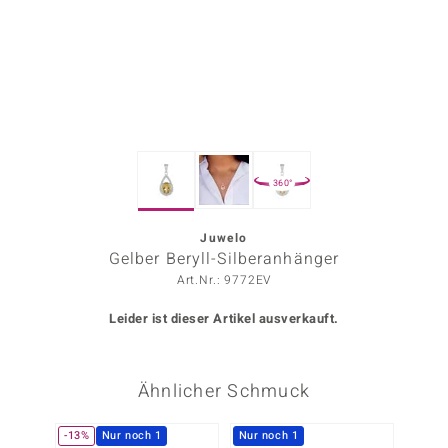
ors Edition
ana
Prince Designs
360°
o
Chic
Juwelo
Gelber Beryll-Silberanhänger
insell
Art.Nr.: 9772EV
n Vogue
Leider ist dieser Artikel ausverkauft.
 Show
Ähnlicher Schmuck
o Paraíso
Classics
-13%
Nur noch 1
Nur noch 1