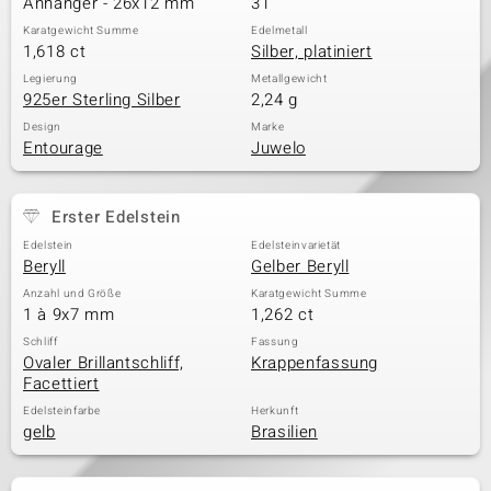
Anhänger - 26x12 mm
31
Karatgewicht Summe
Edelmetall
1,618 ct
Silber, platiniert
& Classics
Legierung
Metallgewicht
925er Sterling Silber
2,24 g
Minerale
Design
Marke
Entourage
Juwelo
Erster Edelstein
Edelstein
Edelsteinvarietät
Beryll
Gelber Beryll
Anzahl und Größe
Karatgewicht Summe
1 à 9x7 mm
1,262 ct
Schliff
Fassung
Ovaler Brillantschliff,
Krappenfassung
Facettiert
Edelsteinfarbe
Herkunft
gelb
Brasilien