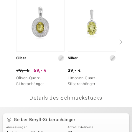
 JUWELO
remonti
uca
no Collection
ENTS BY DE MELO
Silber
Silber
Silber
va
79,- €
69,- €
39,- €
399,-
Oliven-Quarz-
Limonen-Quarz-
Skapol
otenier
Silberanhänger
Silberanhänger
 1894 Collection
Details des Schmuckstücks
ana
Gelber Beryll-Silberanhänger
Abmessungen
Anzahl Edelsteine