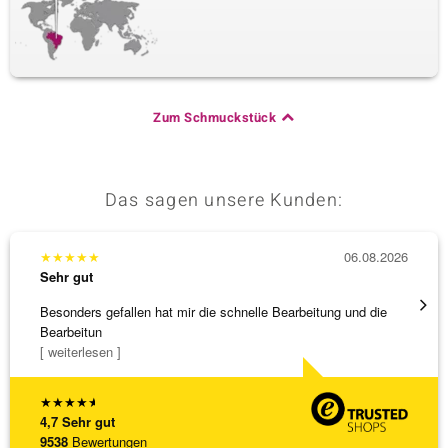
Zum Schmuckstück
Das sagen unsere Kunden:
★
★
★
★
★
06.08.2026
★
★
★
Sehr gut
Sehr g
Besonders gefallen hat mir die schnelle Bearbeitung und die
Schnel
Bearbeitun
[ weiterlesen ]
★
★
★
★
★
4,7
Sehr gut
9538
Bewertungen