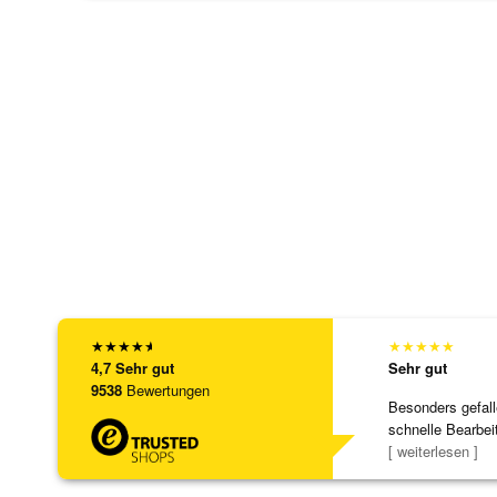
★
★
★
★
★
★
★
★
★
★
4,7
Sehr gut
Sehr gut
9538
Bewertungen
Besonders gefall
schnelle Bearbei
Bearbeitun
[ weiterlesen ]