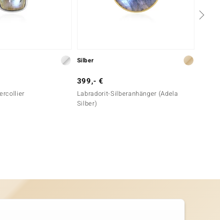
Silber
Silber
399,- €
49,- 
ercollier
Labradorit-Silberanhänger (Adela
Baltis
Silber)