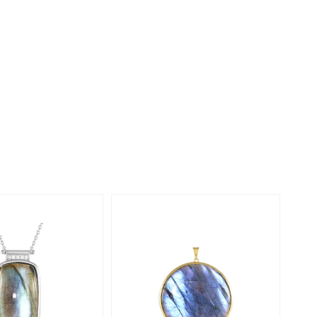
Perle
Ringgröße ermitteln
lith
Spinell
in
Zirkon
Gelb