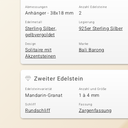
Abmessungen
Anzahl Edelsteine
Anhänger - 38x18 mm
2
Edelmetall
Legierung
Sterling Silber,
925er Sterling Silber
gelbvergoldet
Design
Marke
Solitaire mit
Bali Barong
Akzentsteinen
Zweiter Edelstein
Edelsteinvarietät
Anzahl und Größe
Mandarin-Granat
1 à 4 mm
Schliff
Fassung
Rundschliff
Zargenfassung