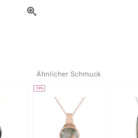
Onyx
Peridot
ns
♦ Silberhalsketten
TPC
Rhodolith
Spektro
k
♦ Silberohrringe
Trends & Classics
Türkis
Turmal
♦ Silberanhänger
Vitale Minerale
n
Platinschmuck
Blau
Grün
Ähnlicher Schmuck
-13%