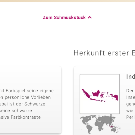
Zum Schmuckstück
Herkunft erster 
In
it Farbspiel seine eigene
Der 
len persönliche Vorlieben
Inse
abei ist der Schwarze
geh
 seine schwarze
wie
nsive Farbkontraste
Perl