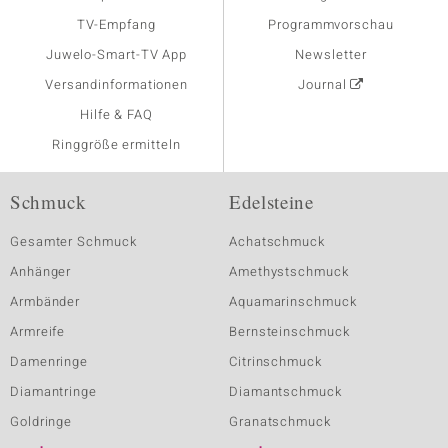
TV-Empfang
Programmvorschau
Juwelo-Smart-TV App
Newsletter
Versandinformationen
Journal
Hilfe & FAQ
Ringgröße ermitteln
Schmuck
Edelsteine
Gesamter Schmuck
Achatschmuck
Anhänger
Amethystschmuck
Armbänder
Aquamarinschmuck
Armreife
Bernsteinschmuck
Damenringe
Citrinschmuck
Diamantringe
Diamantschmuck
Goldringe
Granatschmuck