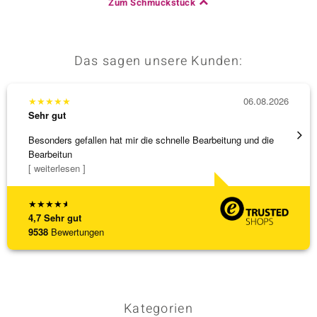
Zum Schmuckstück
Das sagen unsere Kunden:
★
★
★
★
★
06.08.2026
★
★
★
Sehr gut
Sehr g
Besonders gefallen hat mir die schnelle Bearbeitung und die
Schnel
Bearbeitun
[ weiterlesen ]
★
★
★
★
★
4,7
Sehr gut
9538
Bewertungen
Kategorien