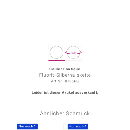
ors Edition
ana
Prince Designs
360°
o
Chic
Collier Boutique
Fluorit-Silberhalskette
insell
Art.Nr.: 8735PQ
n Vogue
Leider ist dieser Artikel ausverkauft.
 Show
Ähnlicher Schmuck
o Paraíso
Classics
Nur noch 1
Nur noch 1