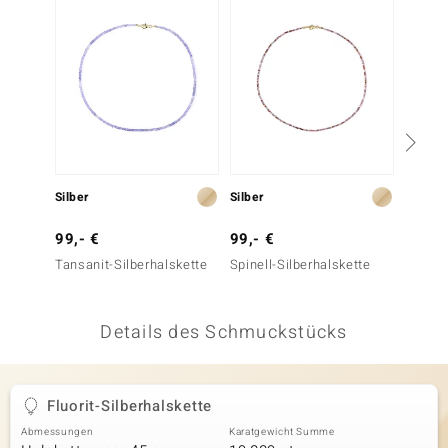
 JUWELO
remonti
uca
no Collection
ENTS BY DE MELO
Silber
Silber
Silber
va
99,- €
99,- €
69,- 
Tansanit-Silberhalskette
Spinell-Silberhalskette
Tansan
otenier
 1894 Collection
Details des Schmuckstücks
ana
Fluorit-Silberhalskette
Abmessungen
Karatgewicht Summe