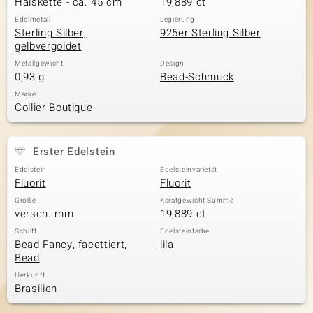
Halskette - ca. 45 cm
19,889 ct
Edelmetall
Legierung
Sterling Silber,
925er Sterling Silber
gelbvergoldet
& Classics
Metallgewicht
Design
0,93 g
Bead-Schmuck
Minerale
Marke
Collier Boutique
Erster Edelstein
Edelstein
Edelsteinvarietät
Fluorit
Fluorit
Größe
Karatgewicht Summe
versch. mm
19,889 ct
Schliff
Edelsteinfarbe
Bead Fancy, facettiert,
lila
Bead
Herkunft
Brasilien