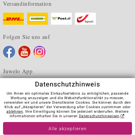
Versandinformation
Folgen Sie uns auf
Juwelo App
Datenschutzhinweis
Um Ihnen ein optimales Einkaufserlebnis zu ermöglichen, passende
Werbung anzuzeigen und die Websitefunktionalität zu messen,
verwenden wir und unsere Dienstleister Cookies. Sie können durch den
Karriere
AGB
Datenschutz
Cookies
Impressum
Klick auf „Akzeptieren“ der Verwendung aller Cookies zustimmen oder
Kontakt
Vertrag widerrufen
ablehnen
. Ihre Einwilligung können Sie jederzeit widerrufen. Weitere
Informationen erhalten Sie in unseren
Datenschutzhinweisen
.
Visit our stores in other countries:
Alle akzeptieren