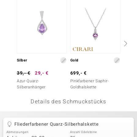
 JUWELO
remonti
uca
no Collection
ENTS BY DE MELO
Silber
Gold
Silber
va
39,- €
29,- €
699,- €
299,-
Azur-Quarz-
Pinkfarbener Saphir-
Kunzit-
otenier
Silberanhänger
Goldhalskette
 1894 Collection
Details des Schmuckstücks
ana
Fliederfarbener Quarz-Silberhalskette
Abmessungen
Anzahl Edelsteine