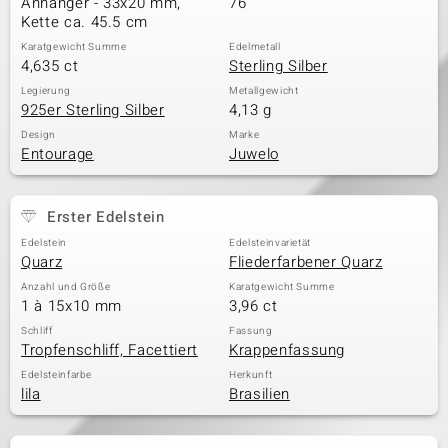
Anhänger - 33x20 mm,
76
Kette ca. 45.5 cm
Karatgewicht Summe
Edelmetall
4,635 ct
Sterling Silber
& Classics
Legierung
Metallgewicht
925er Sterling Silber
4,13 g
Minerale
Design
Marke
Entourage
Juwelo
Erster Edelstein
Edelstein
Edelsteinvarietät
Quarz
Fliederfarbener Quarz
Anzahl und Größe
Karatgewicht Summe
1 à 15x10 mm
3,96 ct
Schliff
Fassung
Tropfenschliff, Facettiert
Krappenfassung
Edelsteinfarbe
Herkunft
lila
Brasilien