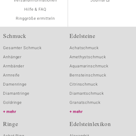
Versandinformationen
Journal
Hilfe & FAQ
Ringgröße ermitteln
Schmuck
Edelsteine
Gesamter Schmuck
Achatschmuck
Anhänger
Amethystschmuck
Armbänder
Aquamarinschmuck
Armreife
Bernsteinschmuck
Damenringe
Citrinschmuck
Diamantringe
Diamantschmuck
Goldringe
Granatschmuck
mehr
mehr
Ringe
Edelsteinlexikon
Achat Ring
Alexandrit