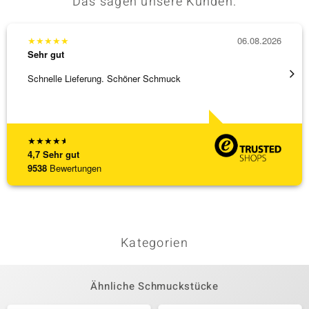
Das sagen unsere Kunden:
★
★
★
★
★
06.08.2026
★
★
★
Sehr gut
Sehr g
Schnelle Lieferung. Schöner Schmuck
Bin ja
★
★
★
★
★
4,7
Sehr gut
9538
Bewertungen
Kategorien
Ähnliche Schmuckstücke