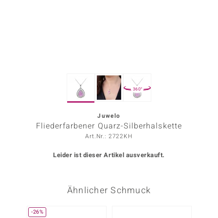
ors Edition
ana
Prince Designs
360°
o
Chic
Juwelo
Fliederfarbener Quarz-Silberhalskette
insell
Art.Nr.: 2722KH
n Vogue
Leider ist dieser Artikel ausverkauft.
 Show
Ähnlicher Schmuck
o Paraíso
Classics
-26%