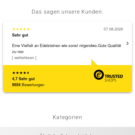
Das sagen unsere Kunden:
★
★
★
★
★
07.08.2026
★
★
★
Sehr gut
Sehr g
Eine Vielfalt an Edelsteinen wie sonst nirgendwo.Gute Qualität
Alles 
zu noc
[ weiterlesen ]
★
★
★
★
★
4,7
Sehr gut
9554
Bewertungen
Kategorien