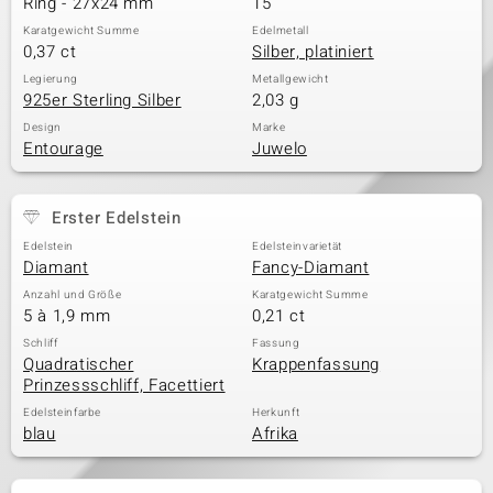
Ring - 27x24 mm
15
Karatgewicht Summe
Edelmetall
0,37 ct
Silber, platiniert
& Classics
Legierung
Metallgewicht
925er Sterling Silber
2,03 g
Minerale
Design
Marke
Entourage
Juwelo
Erster Edelstein
Edelstein
Edelsteinvarietät
Diamant
Fancy-Diamant
Anzahl und Größe
Karatgewicht Summe
5 à 1,9 mm
0,21 ct
Schliff
Fassung
Quadratischer
Krappenfassung
Prinzessschliff, Facettiert
Edelsteinfarbe
Herkunft
blau
Afrika