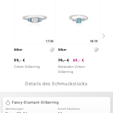
 JUWELO
remonti
uca
no Collection
17-20
18-19
ENTS BY DE MELO
Silber
Silber
Silber
va
99,- €
79,- €
69,- €
69,- 
Zirkon-Silberring
Ratanakiri-Zirkon-
Ratanak
otenier
Silberring
Silberr
 1894 Collection
Details des Schmuckstücks
ana
Fancy-Diamant-Silberring
Abmessungen
Anzahl Edelsteine