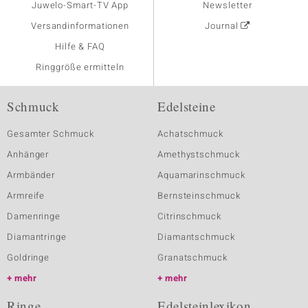
Juwelo-Smart-TV App
Newsletter
Versandinformationen
Journal
Hilfe & FAQ
Ringgröße ermitteln
Schmuck
Edelsteine
Gesamter Schmuck
Achatschmuck
Anhänger
Amethystschmuck
Armbänder
Aquamarinschmuck
Armreife
Bernsteinschmuck
Damenringe
Citrinschmuck
Diamantringe
Diamantschmuck
Goldringe
Granatschmuck
mehr
mehr
Ringe
Edelsteinlexikon