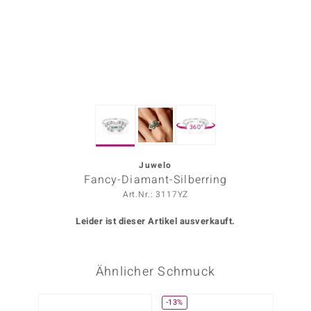
ors Edition
ana
Prince Designs
360°
o
Chic
Juwelo
Fancy-Diamant-Silberring
insell
Art.Nr.: 3117YZ
n Vogue
Leider ist dieser Artikel ausverkauft.
 Show
Ähnlicher Schmuck
o Paraíso
Classics
-13%
-14%