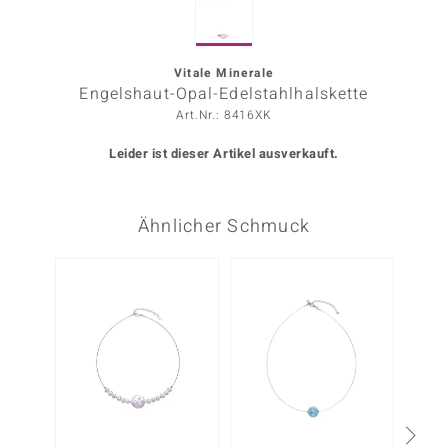
ors Edition
ana
Vitale Minerale
Engelshaut-Opal-Edelstahlhalskette
Art.Nr.: 8416XK
Prince Designs
Leider ist dieser Artikel ausverkauft.
o
Ähnlicher Schmuck
Chic
insell
n Vogue
 Show
o Paraíso
Classics