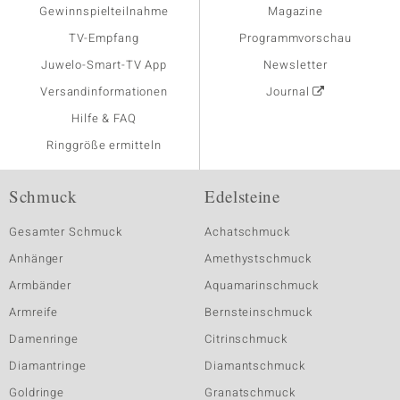
Gewinnspielteilnahme
Magazine
TV-Empfang
Programmvorschau
Juwelo-Smart-TV App
Newsletter
Versandinformationen
Journal
Hilfe & FAQ
Ringgröße ermitteln
Schmuck
Edelsteine
Gesamter Schmuck
Achatschmuck
Anhänger
Amethystschmuck
Armbänder
Aquamarinschmuck
Armreife
Bernsteinschmuck
Damenringe
Citrinschmuck
Diamantringe
Diamantschmuck
Goldringe
Granatschmuck