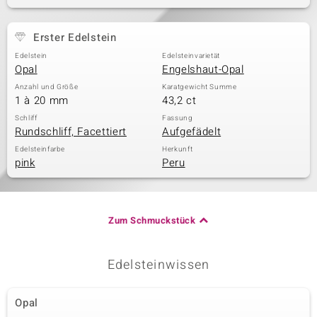
Erster Edelstein
& Classics
Edelstein
Edelsteinvarietät
Opal
Engelshaut-Opal
Minerale
Anzahl und Größe
Karatgewicht Summe
1 à 20 mm
43,2 ct
Schliff
Fassung
Rundschliff, Facettiert
Aufgefädelt
Edelsteinfarbe
Herkunft
pink
Peru
Zum Schmuckstück
Edelsteinwissen
Opal