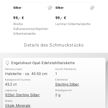
 JUWELO
Silber
Silber
Silber
remonti
99,- €
99,- €
69,- 
Weiße
Larimar-Silberhalskette
Zirkon
uca
Süßwasserzuchtperlen-
Silberhalskette
no Collection
Details des Schmuckstücks
ENTS BY DE MELO
va
Engelshaut-Opal-Edelstahlhalskette
otenier
Abmessungen
Anzahl Edelsteine
Halskette - ca. 45-50 cm
1
 1894 Collection
Karatgewicht Summe
Edelmetall
43,2 ct
Sterling Silber
Legierung
Metallgewicht
925er Sterling Silber
2 g
ana
Marke
Vitale Minerale