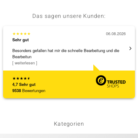
Das sagen unsere Kunden:
★
★
★
★
★
06.08.2026
★
★
★
Sehr gut
Sehr g
Besonders gefallen hat mir die schnelle Bearbeitung und die
Schnel
Bearbeitun
[ weiterlesen ]
★
★
★
★
★
4,7
Sehr gut
9538
Bewertungen
Kategorien