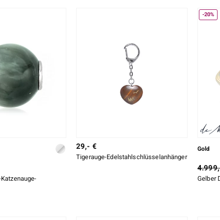
-20%
29,- €
Gold
Tigerauge-Edelstahlschlüsselanhänger
4.999,
z-Katzenauge-
Gelber 