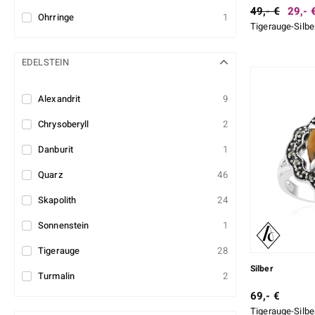
49,- €
29,- 
Ohrringe
1
Tigerauge-Silb
EDELSTEIN
Alexandrit
9
Chrysoberyll
2
Danburit
1
Quarz
46
Skapolith
24
Sonnenstein
1
Tigerauge
28
Silber
Turmalin
2
69,- €
Tigerauge-Silbe