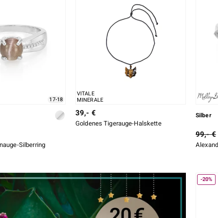
VITALE
17-18
MINERALE
39,- €
Silber
Goldenes Tigerauge-Halskette
99,- €
nauge-Silberring
Alexand
-20%