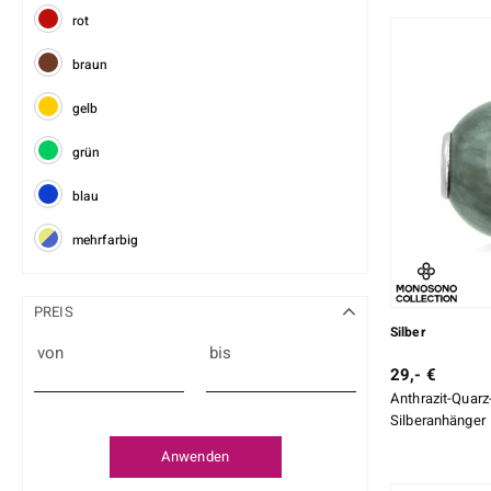
rot
braun
gelb
grün
blau
mehrfarbig
PREIS
Silber
von
bis
29,- €
Anthrazit-Quar
Silberanhänger
Anwenden