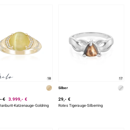
18
17
Silber
- €
3.999,- €
29,- €
Danburit-Katzenauge-Goldring
Rotes Tigerauge-Silberring