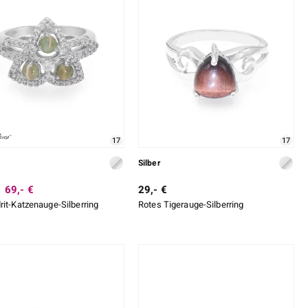
17
17
Silber
69,- €
29,- €
rit-Katzenauge-Silberring
Rotes Tigerauge-Silberring