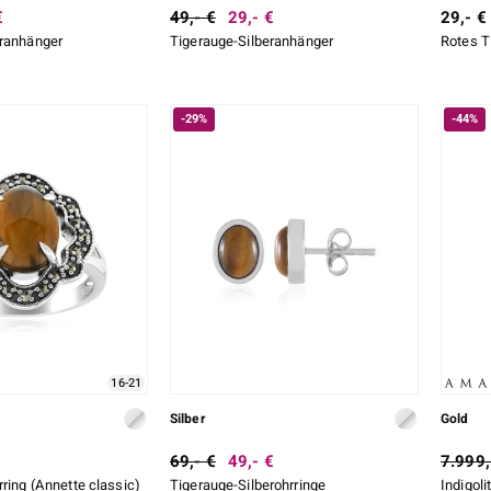
€
49,- €
29,- €
29,- €
eranhänger
Tigerauge-Silberanhänger
Rotes T
-29%
-44%
16-21
Silber
Gold
69,- €
49,- €
7.999,
rring (Annette classic)
Tigerauge-Silberohrringe
Indigol