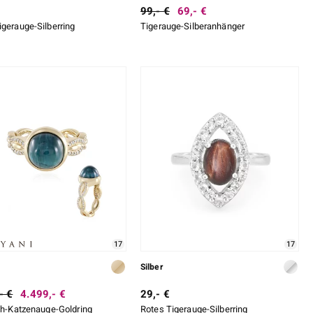
99,- €
69,- €
igerauge-Silberring
Tigerauge-Silberanhänger
17
17
Silber
- €
4.499,- €
29,- €
ith-Katzenauge-Goldring
Rotes Tigerauge-Silberring