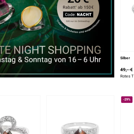
Silber
49,- €
Rotes T
-29%