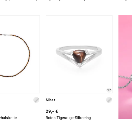
17
Silber
29,- €
rhalskette
Rotes Tigerauge-Silberring