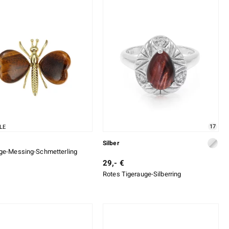
17
LE
Silber
ge-Messing-Schmetterling
29,- €
Rotes Tigerauge-Silberring