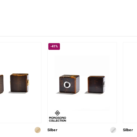
♦ Silberringe
Creation
Kyanit
Lapislaz
TPC
♦ Silberhalsketten
Ringgröße
Onyx
Peridot
Trends & Classics
♦ Silberohrringe
Rhodolith
Spektro
Vitale Minerale
♦ Silberanhänger
Türkis
Turmali
Platinschmuck
-41%
Blau
Grün
Silber
Silber