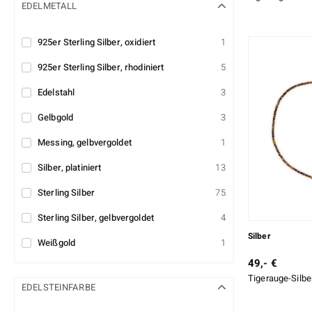
EDELMETALL
925er Sterling Silber, oxidiert
1
925er Sterling Silber, rhodiniert
5
Edelstahl
3
Gelbgold
3
Messing, gelbvergoldet
1
Silber, platiniert
13
Sterling Silber
75
Sterling Silber, gelbvergoldet
4
Silber
Weißgold
1
49,- €
Tigerauge-Silbe
EDELSTEINFARBE