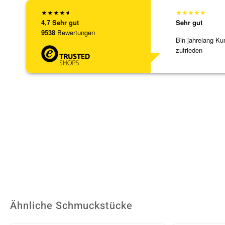
★
★
★
★
★
★
★
★
★
★
4,7
Sehr gut
Sehr gut
9538
Bewertungen
Bin jahrelang Ku
zufrieden
Ähnliche Schmuckstücke