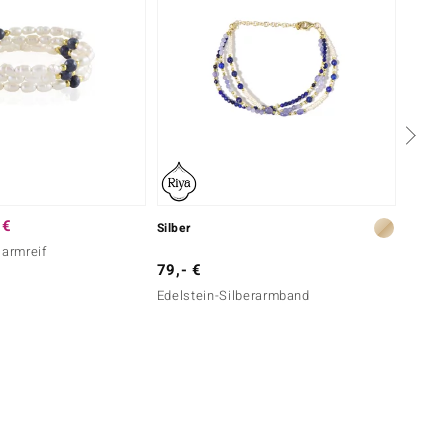
 €
Silber
Silber
larmreif
79,- €
149,-
Edelstein-Silberarmband
Edelst