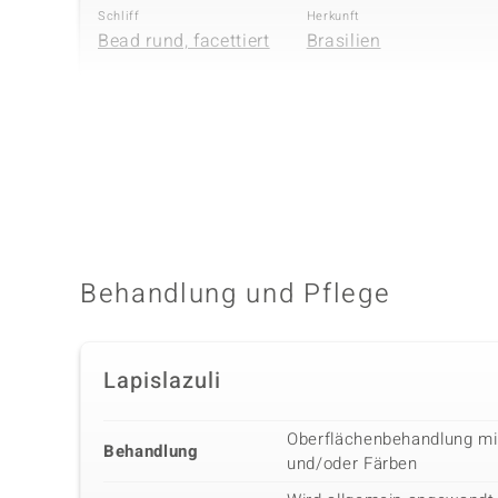
Schliff
Herkunft
Bead rund, facettiert
Brasilien
Vierter Edelstein
Edelsteinvarietät
Größe
Goldener Hämatit
3 mm
Schliff
Herkunft
Bead rund
USA
Behandlung und Pflege
Lapislazuli
Oberflächenbehandlung m
Behandlung
und/oder Färben