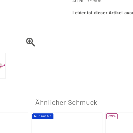
Onyx
Peridot
Art.Nr.: 9795OK
ns
♦ Silberhalsketten
TPC
Rhodolith
Spektro
k
♦ Silberohrringe
Leider ist dieser Artikel aus
Trends & Classics
Türkis
Turmal
♦ Silberanhänger
Vitale Minerale
n
Platinschmuck
Blau
Grün
Ähnlicher Schmuck
Nur noch 1
-29%