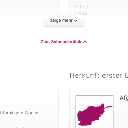
Herkunft
China
zeige mehr
Fünfter Edelste
Zum Schmuckstück
Edelsteinvarietät
Karatgewicht Summe
Weiße
5,458 ct
Süßwasserzuchtperle
Herkunft
China
Herkunft erster 
Af
it farblosem Wachs