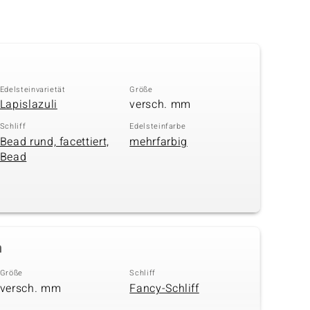
Edelsteinvarietät
Größe
Lapislazuli
versch. mm
Schliff
Edelsteinfarbe
Bead rund, facettiert,
mehrfarbig
Bead
n
Größe
Schliff
versch. mm
Fancy-Schliff