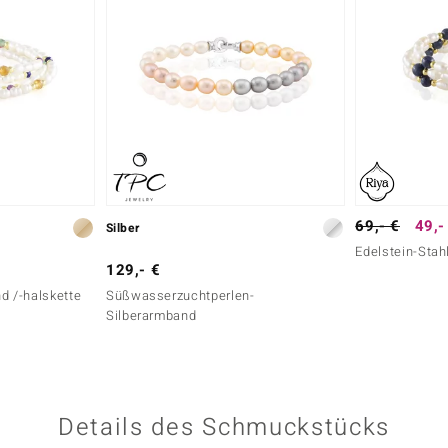
69,- €
49,-
Silber
Edelstein-Stah
129,- €
d /-halskette
Süßwasserzuchtperlen-
Silberarmband
Details des Schmuckstücks