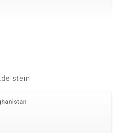
in
Größe
Schliff
versch. mm
Rundschliff
Edelstein
ghanistan