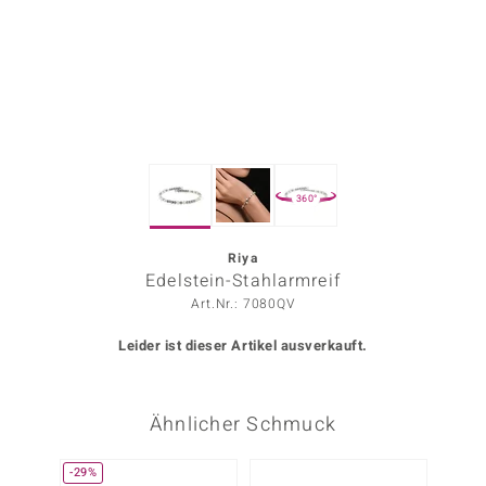
ors Edition
ana
Prince Designs
360°
o
Chic
Riya
Edelstein-Stahlarmreif
insell
Art.Nr.: 7080QV
n Vogue
Leider ist dieser Artikel ausverkauft.
 Show
Ähnlicher Schmuck
o Paraíso
Classics
-29%
-20%