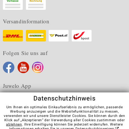
Versandinformation
Folgen Sie uns auf
Juwelo App
Datenschutzhinweis
Um Ihnen ein optimales Einkaufserlebnis zu ermöglichen, passende
Werbung anzuzeigen und die Websitefunktionalität zu messen,
verwenden wir und unsere Dienstleister Cookies. Sie können durch den
Karriere
AGB
Datenschutz
Cookies
Impressum
Klick auf „Akzeptieren“ der Verwendung aller Cookies zustimmen oder
Kontakt
Vertrag widerrufen
ablehnen
. Ihre Einwilligung können Sie jederzeit widerrufen. Weitere
Informationen erhalten Sie in unseren
Datenschutzhinweisen
.