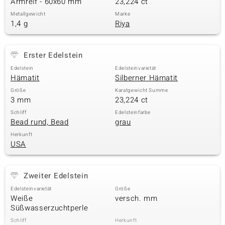
Armreif - 60x60 mm
23,224 ct
Metallgewicht
Marke
1,4 g
Riya
& Classics
Erster Edelstein
Minerale
Edelstein
Edelsteinvarietät
Hämatit
Silberner Hämatit
Größe
Karatgewicht Summe
3 mm
23,224 ct
Schliff
Edelsteinfarbe
Bead rund, Bead
grau
Herkunft
USA
Zweiter Edelstein
Edelsteinvarietät
Größe
Weiße
versch. mm
Süßwasserzuchtperle
Schliff
Herkunft