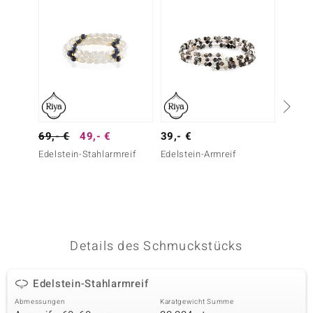
 JUWELO
remonti
uca
no Collection
ENTS BY DE MELO
69,- €
49,- €
39,- €
Silber
Edelstein-Stahlarmreif
Edelstein-Armreif
va
99,- 
Zirkon
otenier
 1894 Collection
Details des Schmuckstücks
ana
Edelstein-Stahlarmreif
Abmessungen
Karatgewicht Summe