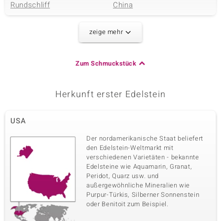
Rundschliff
China
zeige mehr
Dritter Edelstein
Edelsteinvarietät
Größe
Weiße
versch. mm
Zum Schmuckstück
Süßwasserzuchtperle
Schliff
Herkunft
Fancy-Schliff
China
Herkunft erster Edelstein
USA
Der nordamerikanische Staat beliefert
den Edelstein-Weltmarkt mit
verschiedenen Varietäten - bekannte
Edelsteine wie Aquamarin, Granat,
Peridot, Quarz usw. und
außergewöhnliche Mineralien wie
Purpur-Türkis, Silberner Sonnenstein
oder Benitoit zum Beispiel.