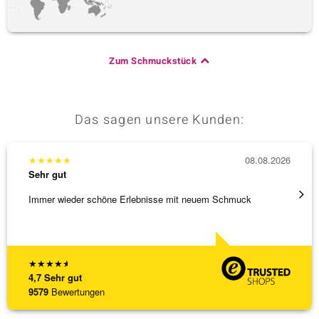
Zum Schmuckstück
Das sagen unsere Kunden:
★
★
★
★
★
08.08.2026
★
★
★
Sehr gut
Sehr g
Immer wieder schöne Erlebnisse mit neuem Schmuck
Schöne
★
★
★
★
★
4,7
Sehr gut
9579
Bewertungen