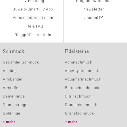
TV-Empfang
Programmvorschau
Juwelo-Smart-TV App
Newsletter
Versandinformationen
Journal
Hilfe & FAQ
Ringgröße ermitteln
Schmuck
Edelsteine
Gesamter Schmuck
Achatschmuck
Anhänger
Amethystschmuck
Armbänder
Aquamarinschmuck
Armreife
Bernsteinschmuck
Damenringe
Citrinschmuck
Diamantringe
Diamantschmuck
Goldringe
Granatschmuck
mehr
mehr