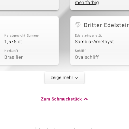
mehrfarbig
Dritter Edelstei
Karatgewicht Summe
Edelsteinvarietät
1,575 ct
Sambia-Amethyst
Herkunft
Schliff
Brasilien
Ovalschliff
zeige mehr
Fünfter Edelste
Karatgewicht Summe
Edelsteinvarietät
1,836 ct
Grüner Amethyst
Zum Schmuckstück
Herkunft
Schliff
Brasilien
Ovalschliff