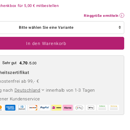
Perle
Ringgröße ermitteln
chenkbox für
5,00 €
mitbestellen
lith
Spinell
Ringgröße ermitteln
in
Zirkon
Bitte wählen Sie eine Variante
Gelb
In den Warenkorb
Sehr gut
4.70
/5.00
heitszertifikat
ostenfrei ab 99,- €
ng nach
Deutschland
innerhalb von 1-3 Tagen
ener Kundenservice