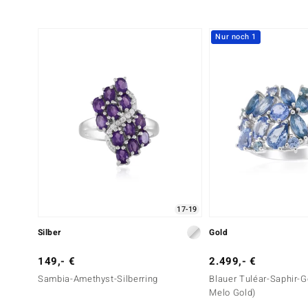
Sechster Edelstein
Nur noch 1
Edelsteinvarietät
Anzahl und Größe
Zirkon
42 à versch. mm
Schliff
Fassung
Rundschliff
Krappenfassung
17-19
Silber
Gold
149,- €
2.499,- €
Sambia-Amethyst-Silberring
Blauer Tuléar-Saphir-G
Melo Gold)