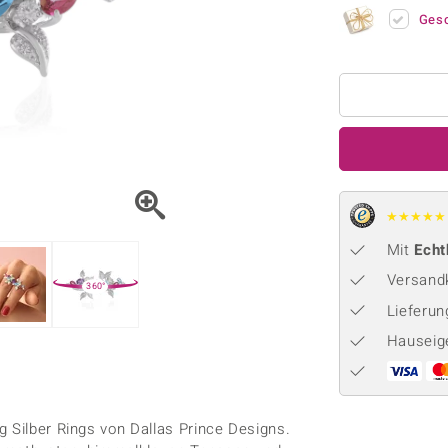
Onyx
Peridot
ns
♦ Silberhalsketten
TPC
Ges
Rhodolith
Spektro
k
♦ Silberohrringe
Trends & Classics
Türkis
Turmal
♦ Silberanhänger
Vitale Minerale
n
Platinschmuck
Blau
Grün
★
★
★
★
★
Mit
Echt
Versandk
360°
Lieferu
Hauseig
g Silber Rings von Dallas Prince Designs.