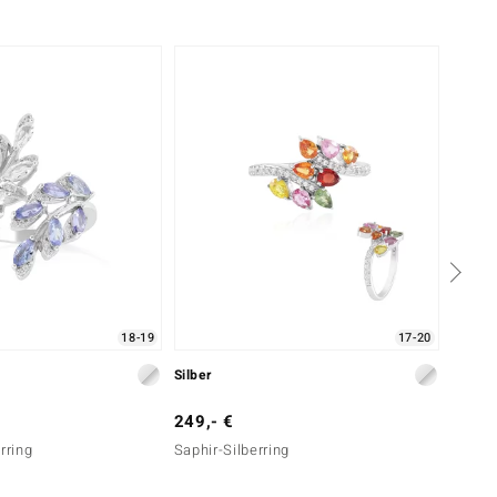
-34%
18-19
17-20
Silber
Silber
249,- €
149,-
rring
Saphir-Silberring
Edelst