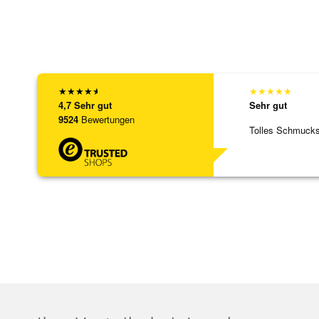
★
★
★
★
★
★
★
★
★
★
4,7
Sehr gut
Sehr gut
9524
Bewertungen
Tolles Schmuck