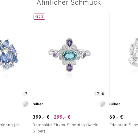
Ähnlicher Schmuck
-25%
Karatgewicht Summe
1,693 ct
Herkunft
Kambodscha
17
17-18
Silber
Silber
399,- €
299,- €
69,- €
oldring (de
Ratanakiri-Zirkon-Silberring (Adela
Edelstein-Silbe
Silber)