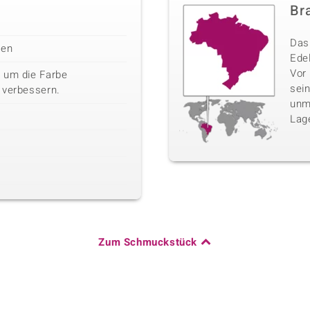
Bra
Das 
len
Edel
Vor
 um die Farbe
sei
 verbessern.
unm
Lag
Zum Schmuckstück