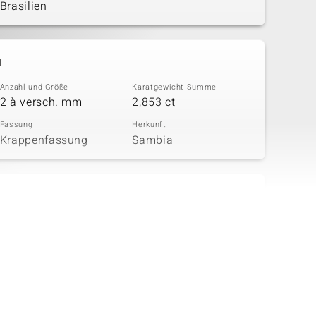
Brasilien
n
Anzahl und Größe
Karatgewicht Summe
2 à versch. mm
2,853 ct
Fassung
Herkunft
Krappenfassung
Sambia
in
Anzahl und Größe
Karatgewicht Summe
2 à versch. mm
2,295 ct
Fassung
Herkunft
Krappenfassung
Brasilien