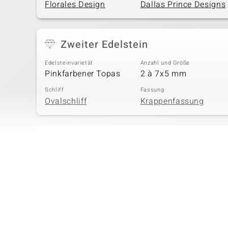
Florales Design
Dallas Prince Designs
Zweiter Edelstein
Edelsteinvarietät
Anzahl und Größe
Pinkfarbener Topas
2 à 7x5 mm
Schliff
Fassung
Ovalschliff
Krappenfassung
Vierter Edelstein
Edelsteinvarietät
Anzahl und Größe
Himmelblauer Topas
2 à versch. mm
Schliff
Fassung
Ovalschliff
Krappenfassung