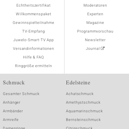
Echtheitszertifikat
Moderatoren
Willkommenspaket
Experten
Gewinnspielteilnahme
Magazine
TV-Empfang
Programmvorschau
Juwelo-Smart-TV App
Newsletter
Versandinformationen
Journal
Hilfe & FAQ
Ringgröße ermitteln
Schmuck
Edelsteine
Gesamter Schmuck
Achatschmuck
Anhänger
Amethystschmuck
Armbänder
Aquamarinschmuck
Armreife
Bernsteinschmuck
Damenringe
Citrinschmuck