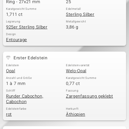
Ring - 27x21 mm
25
Karatgewicht Summe
Edelmetall
1,711 ct
Sterling Silber
& Classics
Legierung
Metallgewicht
925er Sterling Silber
3,86 g
Minerale
Design
Entourage
Erster Edelstein
Edelstein
Edelsteinvarietät
Opal
Welo-Opal
Anzahl und Größe
Karatgewicht Summe
1 à 7 mm
0,77 ct
Schliff
Fassung
Runder Cabochon,
Zargenfassung geklebt
Cabochon
Edelsteinfarbe
Herkunft
rot
Äthiopien