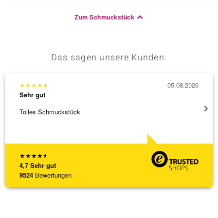
Zum Schmuckstück
Das sagen unsere Kunden:
★
★
★
★
★
05.08.2026
★
★
★
Sehr gut
Sehr g
Tolles Schmuckstück
Ich ha
werden
[ weite
★
★
★
★
★
4,7
Sehr gut
9524
Bewertungen