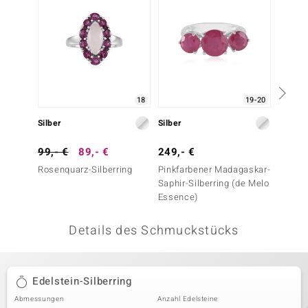
 JUWELO
remonti
uca
18
19-20
no Collection
Silber
Silber
Silber
ENTS BY DE MELO
99,- €
89,- €
249,- €
199,-
va
Rosenquarz-Silberring
Pinkfarbener Madagaskar-
Madaga
Saphir-Silberring (de Melo
Silberr
otenier
Essence)
Essenc
 1894 Collection
Details des Schmuckstücks
ana
Edelstein-Silberring
Abmessungen
Anzahl Edelsteine