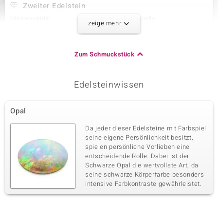
Zweiter Edelstein
Edelsteinvarietät
Anzahl und Größe
zeige mehr
Burmesischer Rubin
12 à 2 mm
Karatgewicht Summe
Schliff
0,459 ct
Rundschliff
Zum Schmuckstück
Fassung
Herkunft
Krappenfassung
Myanmar
Edelsteinwissen
Dritter Edelstein
Opal
Edelsteinvarietät
Anzahl und Größe
Weißer Topas
12 à 2 mm
Da jeder dieser Edelsteine mit Farbspiel
Karatgewicht Summe
Schliff
seine eigene Persönlichkeit besitzt,
0,482 ct
Rundschliff
spielen persönliche Vorlieben eine
entscheidende Rolle. Dabei ist der
Fassung
Herkunft
Krappenfassung
Schwarze Opal die wertvollste Art, da
Nigeria
seine schwarze Körperfarbe besonders
intensive Farbkontraste gewährleistet.