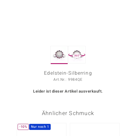
ors Edition
ana
Prince Designs
360°
o
Chic
Edelstein-Silberring
Art.Nr.: 9984QE
insell
Leider ist dieser Artikel ausverkauft.
n Vogue
 Show
Ähnlicher Schmuck
o Paraíso
-10%
Nur noch 1
-10%
Classics