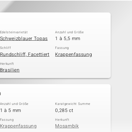
Edelsteinvarietät
Anzahl und Größe
Schweizblauer Topas
1 à 5,5 mm
Schliff
Fassung
Rundschliff, Facettiert
Krappenfassung
Herkunft
Brasilien
n
Anzahl und Größe
Karatgewicht Summe
1 à 5 mm
0,285 ct
Fassung
Herkunft
Krappenfassung
Mosambik