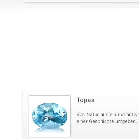
Vierter Edelstein
Edelsteinvarietät
Anzahl und Größe
Mosambik-Granat
1 à 4,5 mm
Schliff
Fassung
Rundschliff
Krappenfassung
Topas
Von Natur aus ein romantisc
einer Geschichte umgeben, di