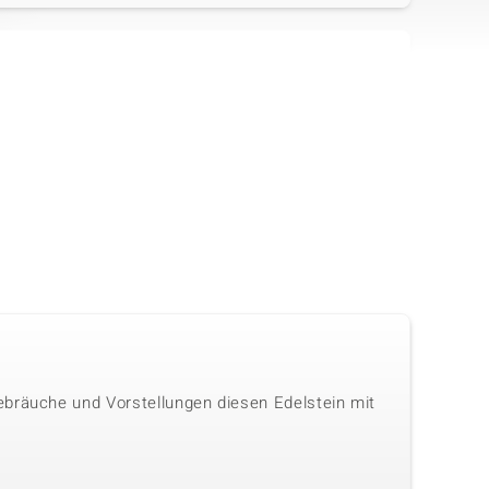
in
Anzahl und Größe
Karatgewicht Summe
1 à 4,5 mm
0,668 ct
Fassung
Herkunft
Krappenfassung
Brasilien
ebräuche und Vorstellungen diesen Edelstein mit