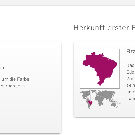
Herkunft erster 
Bra
Das 
len
Edel
Vor
 um die Farbe
sei
 verbessern.
unm
Lag