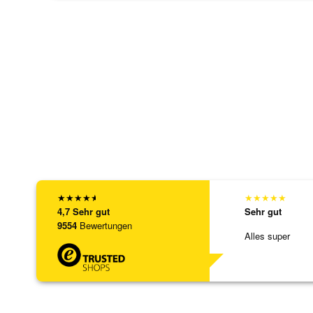
★
★
★
★
★
★
★
★
★
★
4,7
Sehr gut
Sehr gut
9554
Bewertungen
Alles super