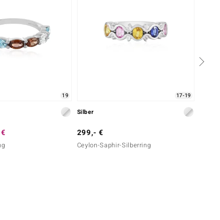
19
17-19
Silber
Silber
 €
299,- €
129,-
ng
Ceylon-Saphir-Silberring
Zirkon