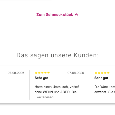
Zum Schmuckstück
Das sagen unsere Kunden:
07.08.2026
★
★
★
★
★
07.08.2026
★
★
★
★
★
Sehr gut
Sehr gut
Hatte einen Umtausch, verlief
Die Ware kam 
ohne WENN und ABER. Die
erwartet. Sie 
Schmuckstücke h
[ weiterlesen ]
verpackt.