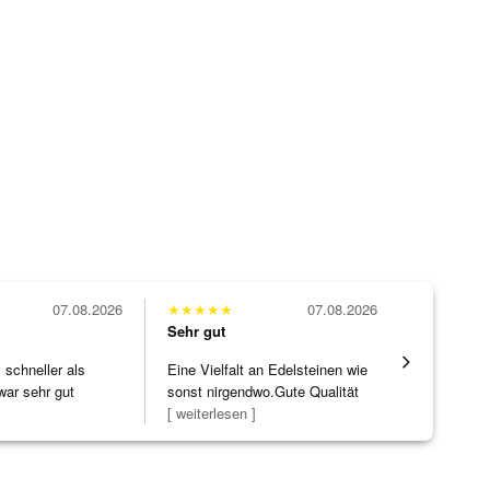
07.08.2026
★
★
★
★
★
07.08.2026
★
★
★
★
★
Sehr gut
Sehr gut
schneller als
Eine Vielfalt an Edelsteinen wie
Wunderschö
war sehr gut
sonst nirgendwo.Gute Qualität
Opal, tolle
zu noc
[ weiterlesen ]
Steg ist e
[ weiterles