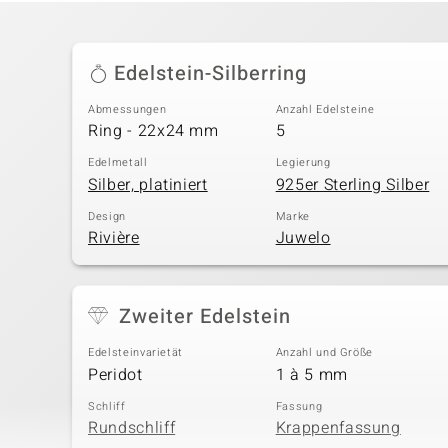
Edelstein-Silberring
Abmessungen
Anzahl Edelsteine
Ring - 22x24 mm
5
Edelmetall
Legierung
Silber, platiniert
925er Sterling Silber
Design
Marke
Rivière
Juwelo
Zweiter Edelstein
Edelsteinvarietät
Anzahl und Größe
Peridot
1 à 5 mm
Schliff
Fassung
Rundschliff
Krappenfassung