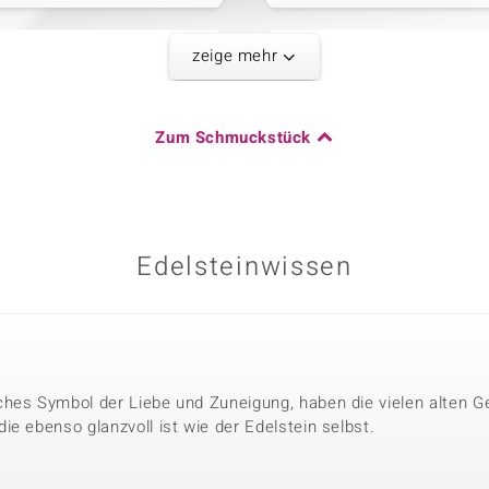
zeige mehr
Fünfter Edelste
Karatgewicht Summe
Edelsteinvarietät
0,579 ct
Citrin
Zum Schmuckstück
Herkunft
Schliff
Mosambik
Rundschliff
Edelsteinwissen
hes Symbol der Liebe und Zuneigung, haben die vielen alten G
e ebenso glanzvoll ist wie der Edelstein selbst.