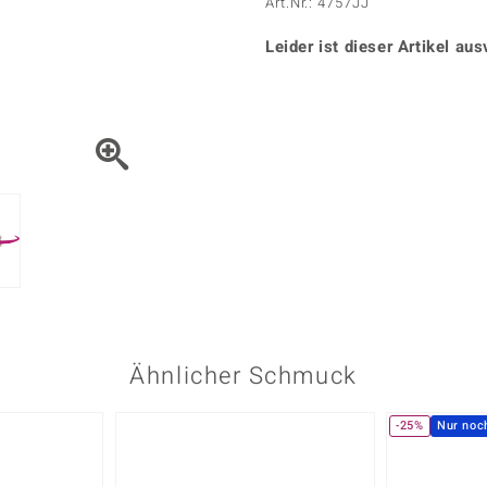
Onyx
Peridot
Art.Nr.: 4757JJ
ns
♦ Silberhalsketten
TPC
Rhodolith
Spektro
k
♦ Silberohrringe
Leider ist dieser Artikel aus
Trends & Classics
Türkis
Turmal
♦ Silberanhänger
Vitale Minerale
n
Platinschmuck
Blau
Grün
Ähnlicher Schmuck
-25%
Nur noc