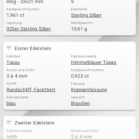
Ring - 23x21 mm
9
Karatgewicht Summe
Edelmetall
1,961 ct
Sterling Silber
& Classics
Legierung
Metallgewicht
925er Sterling Silber
10,61 g
Minerale
Erster Edelstein
Edelstein
Edelsteinvarietät
Topas
Himmelblauer Topas
Anzahl und Größe
Karatgewicht Summe
3 à 4 mm
0,923 ct
Schliff
Fassung
Rundschliff, Facettiert
Krappenfassung
Edelsteinfarbe
Herkunft
blau
Brasilien
Zweiter Edelstein
Edelsteinvarietät
Anzahl und Größe
Iolith
2 à 4 mm