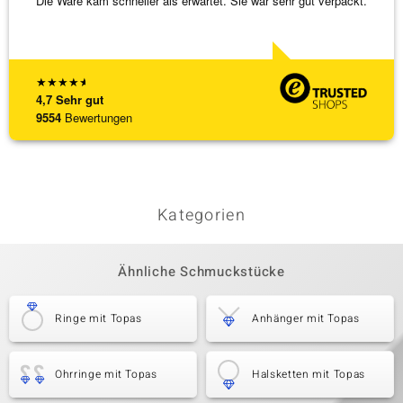
Die Ware kam schneller als erwartet. Sie war sehr gut verpackt.
Hatte 
Schmu
[ weite
★
★
★
★
★
4,7
Sehr gut
9554
Bewertungen
Kategorien
Ähnliche Schmuckstücke
Ringe mit Topas
Anhänger mit Topas
Ohrringe mit Topas
Halsketten mit Topas