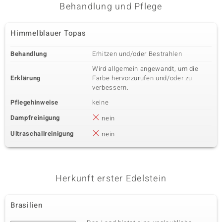
Fassung
Herkunft
Behandlung und Pflege
Krappenfassung
Indien
Himmelblauer Topas
Fünfter Edelstein
Behandlung
Erhitzen und/oder Bestrahlen
Edelsteinvarietät
Anzahl und Größe
Iolith
2 à 3 mm
Wird allgemein angewandt, um die
Erklärung
Farbe hervorzurufen und/oder zu
Karatgewicht Summe
Schliff
0,215 ct
Rundschliff
verbessern.
Fassung
Herkunft
Pflegehinweise
keine
Krappenfassung
Indien
Dampfreinigung
nein
Ultraschallreinigung
nein
Herkunft erster Edelstein
Brasilien