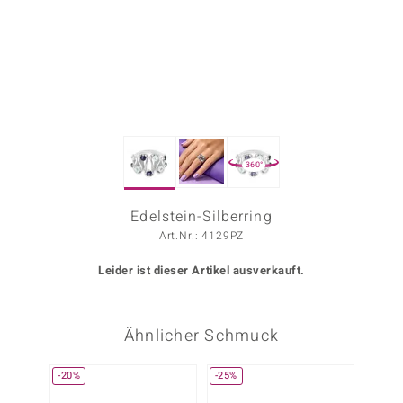
ors Edition
ana
Prince Designs
360°
o
Chic
Edelstein-Silberring
Art.Nr.: 4129PZ
insell
Leider ist dieser Artikel ausverkauft.
n Vogue
 Show
Ähnlicher Schmuck
o Paraíso
-20%
-25%
Classics