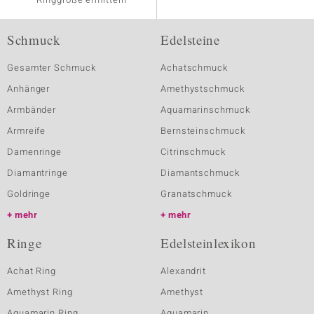
Schmuck
Edelsteine
Gesamter Schmuck
Achatschmuck
Anhänger
Amethystschmuck
Armbänder
Aquamarinschmuck
Armreife
Bernsteinschmuck
Damenringe
Citrinschmuck
Diamantringe
Diamantschmuck
Goldringe
Granatschmuck
mehr
mehr
Ringe
Edelsteinlexikon
Achat Ring
Alexandrit
Amethyst Ring
Amethyst
Aquamarin Ring
Aquamarin