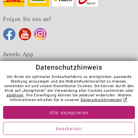
Folgen Sie uns auf
Juwelo App
Datenschutzhinweis
Um Ihnen ein optimales Einkaufserlebnis zu ermöglichen, passende
Werbung anzuzeigen und die Websitefunktionalität zu messen,
verwenden wir und unsere Dienstleister Cookies. Sie können durch den
Karriere
AGB
Datenschutz
Cookies
Impressum
Klick auf „Akzeptieren“ der Verwendung aller Cookies zustimmen oder
Kontakt
Vertrag widerrufen
ablehnen
. Ihre Einwilligung können Sie jederzeit widerrufen. Weitere
Informationen erhalten Sie in unseren
Datenschutzhinweisen
.
Visit our stores in other countries:
Alle akzeptieren
© Juwelo Deutschland GmbH (ein Tochterunternehmen der elumeo
bearbeiten
SE)