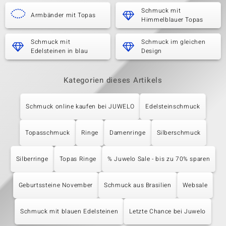
Schmuck mit
Armbänder mit Topas
Himmelblauer Topas
Schmuck mit
Schmuck im gleichen
Edelsteinen in blau
Design
Kategorien dieses Artikels
Schmuck online kaufen bei JUWELO
Edelsteinschmuck
Topasschmuck
Ringe
Damenringe
Silberschmuck
Silberringe
Topas Ringe
% Juwelo Sale - bis zu 70% sparen
Geburtssteine November
Schmuck aus Brasilien
Websale
Schmuck mit blauen Edelsteinen
Letzte Chance bei Juwelo