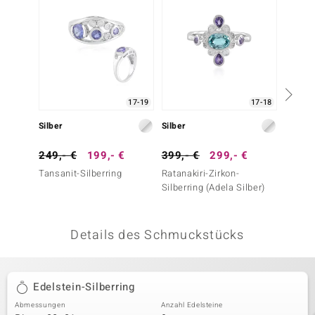
 JUWELO
remonti
uca
17-19
17-18
no Collection
Silber
Silber
Silber
ENTS BY DE MELO
249,- €
199,- €
399,- €
299,- €
99,- 
va
Tansanit-Silberring
Ratanakiri-Zirkon-
Amethy
Silberring (Adela Silber)
(Annet
otenier
 1894 Collection
Details des Schmuckstücks
ana
Edelstein-Silberring
Abmessungen
Anzahl Edelsteine