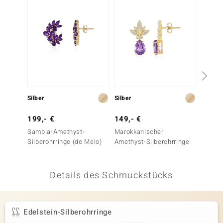
 JUWELO
remonti
uca
no Collection
ENTS BY DE MELO
Silber
Silber
Silber
va
199,- €
149,- €
129,-
Sambia-Amethyst-
Marokkanischer
Rhodol
otenier
Silberohrringe (de Melo)
Amethyst-Silberohrringe
 1894 Collection
Details des Schmuckstücks
ana
Edelstein-Silberohrringe