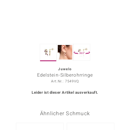
ors Edition
ana
Prince Designs
360°
o
Chic
Juwelo
Edelstein-Silberohrringe
insell
Art.Nr.: 7549VQ
n Vogue
Leider ist dieser Artikel ausverkauft.
 Show
Ähnlicher Schmuck
o Paraíso
Classics