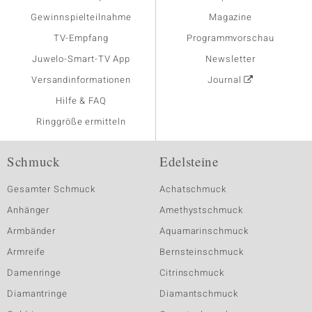
Gewinnspielteilnahme
Magazine
TV-Empfang
Programmvorschau
Juwelo-Smart-TV App
Newsletter
Versandinformationen
Journal
Hilfe & FAQ
Ringgröße ermitteln
Schmuck
Edelsteine
Gesamter Schmuck
Achatschmuck
Anhänger
Amethystschmuck
Armbänder
Aquamarinschmuck
Armreife
Bernsteinschmuck
Damenringe
Citrinschmuck
Diamantringe
Diamantschmuck