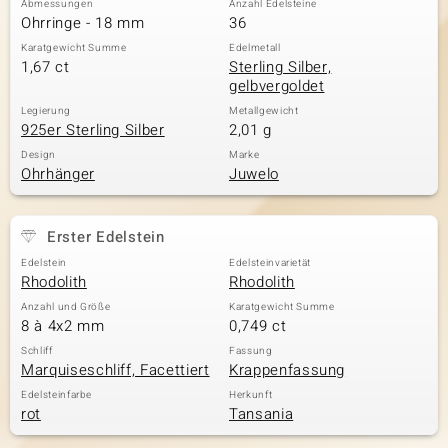
Abmessungen
Anzahl Edelsteine
Ohrringe - 18 mm
36
Karatgewicht Summe
Edelmetall
1,67 ct
Sterling Silber,
& Classics
gelbvergoldet
Minerale
Legierung
Metallgewicht
925er Sterling Silber
2,01 g
Design
Marke
Ohrhänger
Juwelo
Erster Edelstein
Edelstein
Edelsteinvarietät
Rhodolith
Rhodolith
Anzahl und Größe
Karatgewicht Summe
8 à 4x2 mm
0,749 ct
Schliff
Fassung
Marquiseschliff, Facettiert
Krappenfassung
Edelsteinfarbe
Herkunft
rot
Tansania