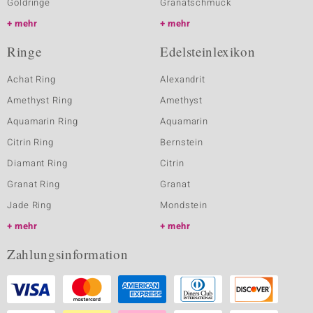
Goldringe
Granatschmuck
mehr
mehr
Ringe
Edelsteinlexikon
Achat Ring
Alexandrit
Amethyst Ring
Amethyst
Aquamarin Ring
Aquamarin
Citrin Ring
Bernstein
Diamant Ring
Citrin
Granat Ring
Granat
Jade Ring
Mondstein
mehr
mehr
Zahlungsinformation