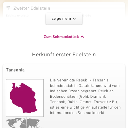
Zweiter Edelstein
Edelsteinvarietät
Anzahl und Größe
zeige mehr
Weißer Topas
8 à 4x2 mm
Karatgewicht Summe
Schliff
0,684 ct
Marquiseschliff
Zum Schmuckstück
Fassung
Herkunft
Krappenfassung
Nigeria
Herkunft erster Edelstein
Dritter Edelstein
Tansania
Edelsteinvarietät
Anzahl und Größe
Zirkon
2 à 1,4 mm
Die Vereinigte Republik Tansania
Karatgewicht Summe
Schliff
befindet sich in Ostafrika und wird vom
0,027 ct
Rundschliff
Indischen Ozean begrenzt. Reich an
Bodenschätzen (Gold, Diamant,
Fassung
Herkunft
Krappenfassung
Tansanit, Rubin, Granat, Tsavorit z.B.),
Tansania
ist es eine wichtige Anlaufstelle für den
internationalen Schmuckmarkt.
Vierter Edelstein
Edelsteinvarietät
Anzahl und Größe