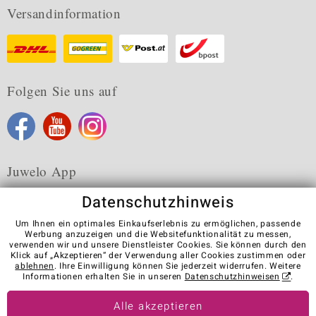
Versandinformation
Folgen Sie uns auf
Juwelo App
Datenschutzhinweis
Um Ihnen ein optimales Einkaufserlebnis zu ermöglichen, passende
Werbung anzuzeigen und die Websitefunktionalität zu messen,
verwenden wir und unsere Dienstleister Cookies. Sie können durch den
Karriere
AGB
Datenschutz
Cookies
Impressum
Klick auf „Akzeptieren“ der Verwendung aller Cookies zustimmen oder
Kontakt
Vertrag widerrufen
ablehnen
. Ihre Einwilligung können Sie jederzeit widerrufen. Weitere
Informationen erhalten Sie in unseren
Datenschutzhinweisen
.
Visit our stores in other countries:
Alle akzeptieren