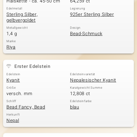
Halskette - ca. 45-50 cm
64,259 ct
Edelmetall
Legierung
Sterling Silber,
925er Sterling Silber
gelbvergoldet
& Classics
Metallgewicht
Design
1,4 g
Bead-Schmuck
Minerale
Marke
Riya
Erster Edelstein
Edelstein
Edelsteinvarietät
Kyanit
Nepalesischer Kyanit
Größe
Karatgewicht Summe
versch. mm
12,808 ct
Schliff
Edelsteinfarbe
Bead Fancy, Bead
blau
Herkunft
Nepal