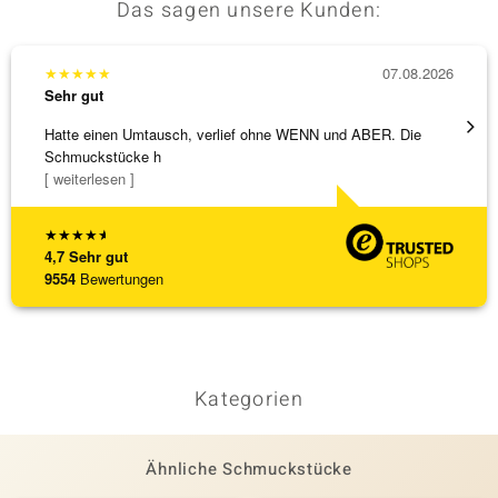
Das sagen unsere Kunden:
★
★
★
★
★
07.08.2026
★
★
★
Sehr gut
Sehr g
Hatte einen Umtausch, verlief ohne WENN und ABER. Die
Die Wa
Schmuckstücke h
[ weiterlesen ]
★
★
★
★
★
4,7
Sehr gut
9554
Bewertungen
Kategorien
Ähnliche Schmuckstücke