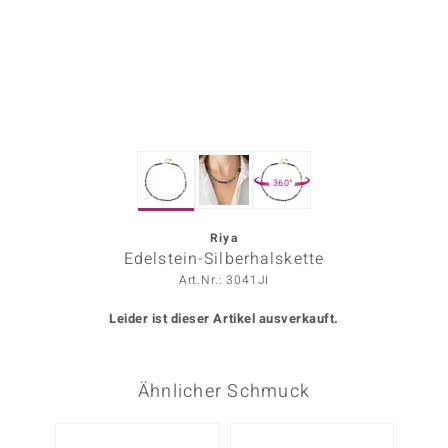
ors Edition
ana
Prince Designs
360°
o
Chic
Riya
Edelstein-Silberhalskette
insell
Art.Nr.: 3041JI
n Vogue
Leider ist dieser Artikel ausverkauft.
 Show
Ähnlicher Schmuck
o Paraíso
Classics