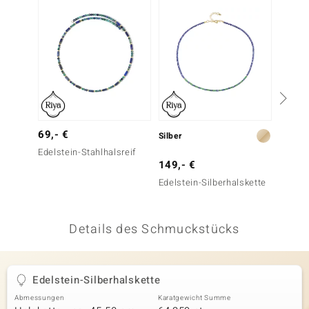
 JUWELO
remonti
uca
no Collection
ENTS BY DE MELO
69,- €
Silber
Silber
Edelstein-Stahlhalsreif
va
149,- €
149,-
Edelstein-Silberhalskette
Edelst
otenier
 1894 Collection
Details des Schmuckstücks
ana
Edelstein-Silberhalskette
Abmessungen
Karatgewicht Summe