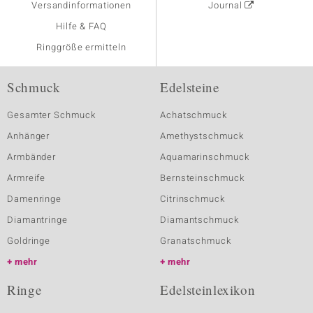
Versandinformationen
Journal
Hilfe & FAQ
Ringgröße ermitteln
Schmuck
Edelsteine
Gesamter Schmuck
Achatschmuck
Anhänger
Amethystschmuck
Armbänder
Aquamarinschmuck
Armreife
Bernsteinschmuck
Damenringe
Citrinschmuck
Diamantringe
Diamantschmuck
Goldringe
Granatschmuck
mehr
mehr
Ringe
Edelsteinlexikon