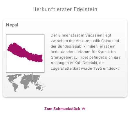
Karatgewicht Summe
Schliff
Herkunft erster Edelstein
4,711 ct
Bead rund
Herkunft
USA
Nepal
Der Binnenstaat in Südasien liegt
zwischen der Volksrepublik China und
der Bundesrepublik Indien, er ist ein
bedeutender Lieferant für Kyanit. Im
Grenzgebiet zu Tibet befindet sich das
Abbaugebiet Kali Gandaki, die
Lagerstätte dort wurde 1995 entdeckt.
Zum Schmuckstück