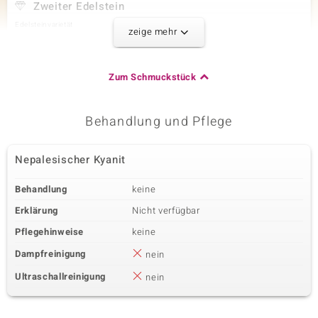
Zweiter Edelstein
Edelsteinvarietät
Größe
zeige mehr
Welo-Opal
versch. mm
Karatgewicht Summe
Schliff
31,92 ct
Bead Fancy
Zum Schmuckstück
Herkunft
Äthiopien
Behandlung und Pflege
Dritter Edelstein
Nepalesischer Kyanit
Edelsteinvarietät
Größe
Sambia-Smaragd
versch. mm
Behandlung
keine
Karatgewicht Summe
Schliff
14,82 ct
Bead Fancy
Erklärung
Nicht verfügbar
Herkunft
Pflegehinweise
keine
Sambia
Dampfreinigung
nein
Ultraschallreinigung
nein
Vierter Edelstein
Edelsteinvarietät
Größe
Goldener Hämatit
3 mm