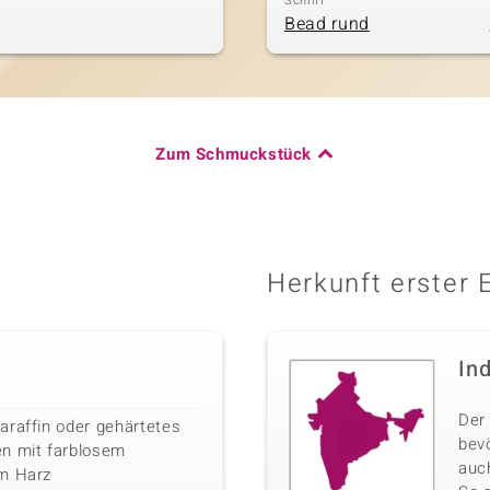
Schliff
Bead rund
Zum Schmuckstück
Herkunft erster 
In
Der 
araffin oder gehärtetes
bev
en mit farblosem
auc
em Harz