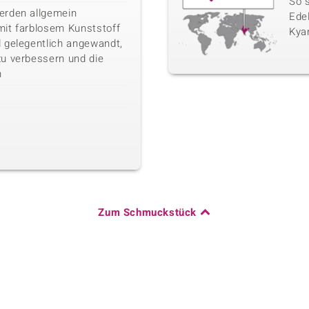
So 
erden allgemein
Edel
it farblosem Kunststoff
Kyan
 gelegentlich angewandt,
u verbessern und die
n
Zum Schmuckstück