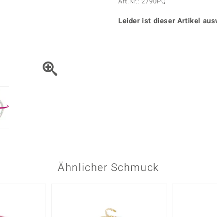
Onyx
Peridot
Art.Nr.: 2790PQ
ns
♦ Silberhalsketten
TPC
Rhodolith
Spektro
k
♦ Silberohrringe
Leider ist dieser Artikel aus
Trends & Classics
Türkis
Turmal
♦ Silberanhänger
Vitale Minerale
n
Platinschmuck
Blau
Grün
Ähnlicher Schmuck