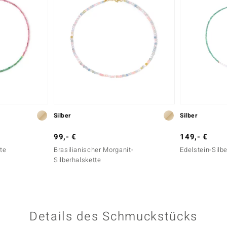
Silber
Silber
99,- €
149,- €
tte
Brasilianischer Morganit-
Edelstein-Silb
Silberhalskette
Details des Schmuckstücks