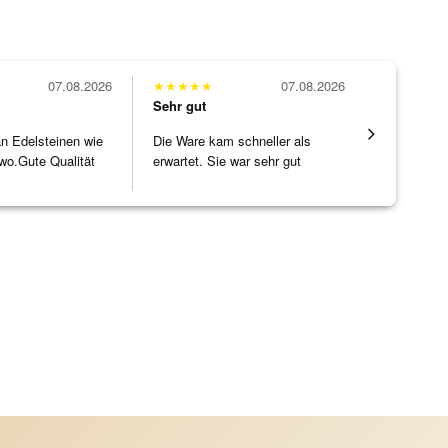
07.08.2026
★
★
★
★
★
07.08.2026
★
★
★
★
★
Sehr gut
Sehr gut
 an Edelsteinen wie
Die Ware kam schneller als
Wunderschö
wo.Gute Qualität
erwartet. Sie war sehr gut
Opal, tolle
]
verpackt.
Steg ist e
[ weiterles