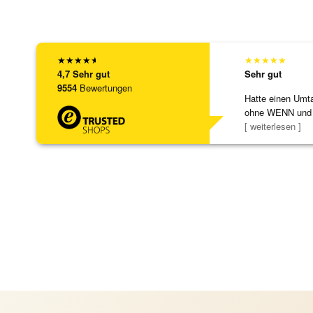
★
★
★
★
★
★
★
★
★
★
4,7
Sehr gut
Sehr gut
9554
Bewertungen
Hatte einen Umta
ohne WENN und
Schmuckstücke 
[ weiterlesen ]