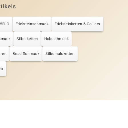
tikels
UWELO
Edelsteinschmuck
Edelsteinketten & Colliers
chmuck
Silberketten
Halsschmuck
aren
Bead Schmuck
Silberhalsketten
en