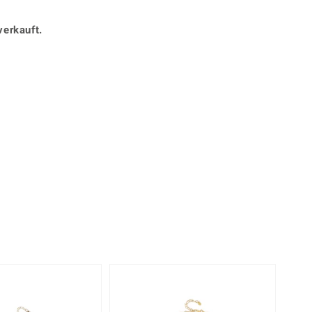
Perle
Ringgröße ermitteln
lith
Spinell
verkauft.
in
Zirkon
Gelb
-13%