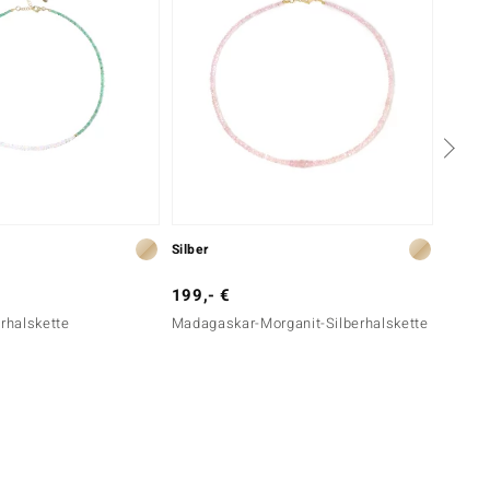
Silber
Silber
199,- €
149,-
erhalskette
Madagaskar-Morganit-Silberhalskette
Edelst