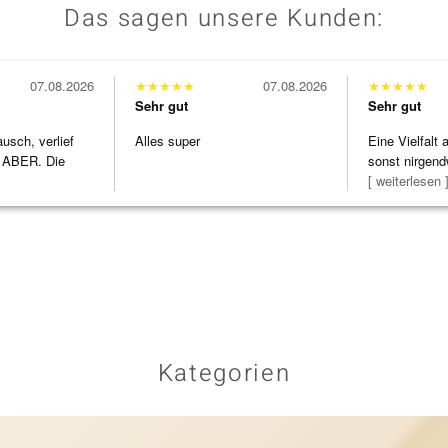
Das sagen unsere Kunden:
07.08.2026
★
★
★
★
★
07.08.2026
★
★
★
★
★
Sehr gut
Sehr gut
usch, verlief
Alles super
Eine Vielfalt
 ABER. Die
sonst nirgend
h
zu noc
[ weiterlesen 
Kategorien