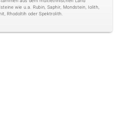
stammen aus dem multiethnischen Land
steine wie u.a. Rubin, Saphir, Mondstein, Iolith,
it, Rhodoltih oder Spektrolith.