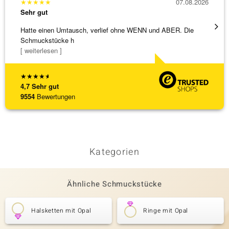
★
★
★
★
★
07.08.2026
★
★
★
Sehr gut
Sehr g
Hatte einen Umtausch, verlief ohne WENN und ABER. Die
Die Wa
Schmuckstücke h
[ weiterlesen ]
★
★
★
★
★
4,7
Sehr gut
9554
Bewertungen
Kategorien
Ähnliche Schmuckstücke
Halsketten mit Opal
Ringe mit Opal