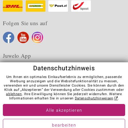
Folgen Sie uns auf
Juwelo App
Datenschutzhinweis
Um Ihnen ein optimales Einkaufserlebnis zu ermöglichen, passende
Werbung anzuzeigen und die Websitefunktionalität zu messen,
verwenden wir und unsere Dienstleister Cookies. Sie können durch den
Karriere
AGB
Datenschutz
Cookies
Impressum
Klick auf „Akzeptieren“ der Verwendung aller Cookies zustimmen oder
Kontakt
Vertrag widerrufen
ablehnen
. Ihre Einwilligung können Sie jederzeit widerrufen. Weitere
Informationen erhalten Sie in unseren
Datenschutzhinweisen
.
Visit our stores in other countries:
Alle akzeptieren
© Juwelo Deutschland GmbH (ein Tochterunternehmen der elumeo
bearbeiten