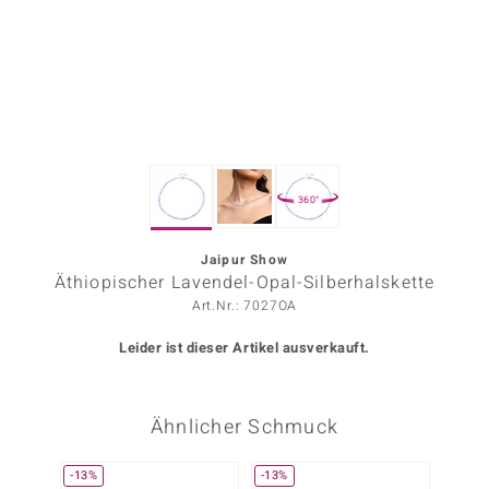
ors Edition
ana
Prince Designs
360°
o
Chic
Jaipur Show
Äthiopischer Lavendel-Opal-Silberhalskette
insell
Art.Nr.: 7027OA
n Vogue
Leider ist dieser Artikel ausverkauft.
 Show
Ähnlicher Schmuck
o Paraíso
Classics
-13%
-13%
-20%