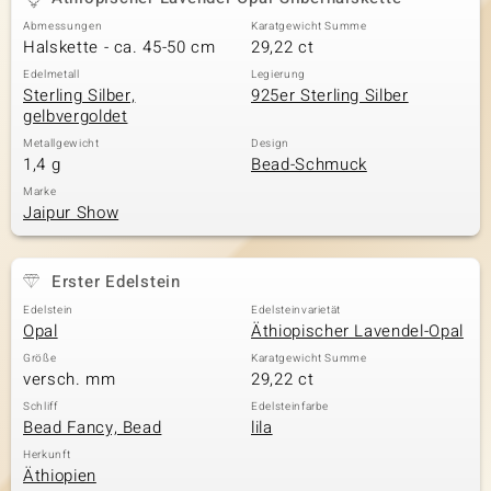
Abmessungen
Karatgewicht Summe
Halskette - ca. 45-50 cm
29,22 ct
& Classics
Edelmetall
Legierung
Sterling Silber,
925er Sterling Silber
gelbvergoldet
Minerale
Metallgewicht
Design
1,4 g
Bead-Schmuck
Marke
Jaipur Show
Erster Edelstein
Edelstein
Edelsteinvarietät
Opal
Äthiopischer Lavendel-Opal
Größe
Karatgewicht Summe
versch. mm
29,22 ct
Schliff
Edelsteinfarbe
Bead Fancy, Bead
lila
Herkunft
Äthiopien