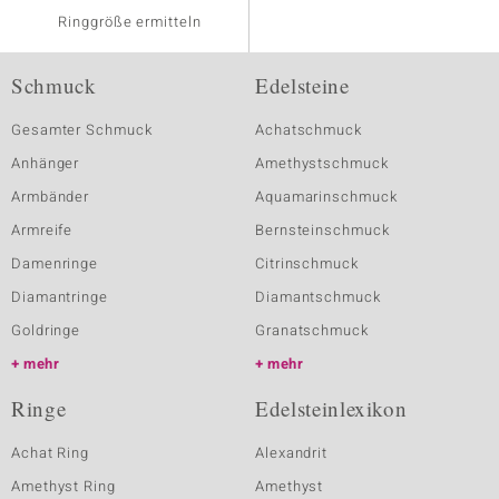
Ringgröße ermitteln
Schmuck
Edelsteine
Gesamter Schmuck
Achatschmuck
Anhänger
Amethystschmuck
Armbänder
Aquamarinschmuck
Armreife
Bernsteinschmuck
Damenringe
Citrinschmuck
Diamantringe
Diamantschmuck
Goldringe
Granatschmuck
mehr
mehr
Ringe
Edelsteinlexikon
Achat Ring
Alexandrit
Amethyst Ring
Amethyst