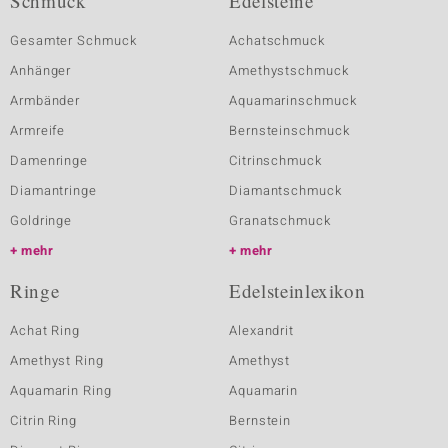
Schmuck
Edelsteine
Gesamter Schmuck
Achatschmuck
Anhänger
Amethystschmuck
Armbänder
Aquamarinschmuck
Armreife
Bernsteinschmuck
Damenringe
Citrinschmuck
Diamantringe
Diamantschmuck
Goldringe
Granatschmuck
mehr
mehr
Ringe
Edelsteinlexikon
Achat Ring
Alexandrit
Amethyst Ring
Amethyst
Aquamarin Ring
Aquamarin
Citrin Ring
Bernstein