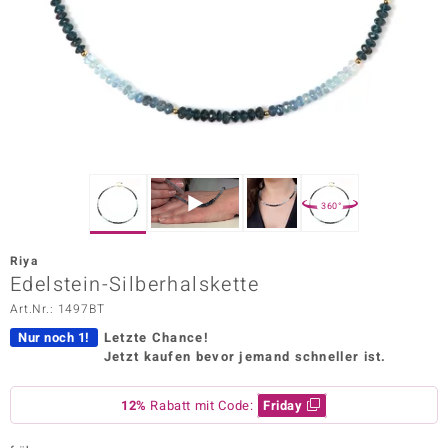
ors Edition
ana
Prince Designs
o
360°
Chic
Riya
insell
Edelstein-Silberhalskette
Art.Nr.: 1497BT
n Vogue
Nur noch 1!
Letzte Chance!
 Show
Jetzt kaufen bevor jemand schneller ist.
o Paraíso
12%
Rabatt mit Code:
Friday
Classics