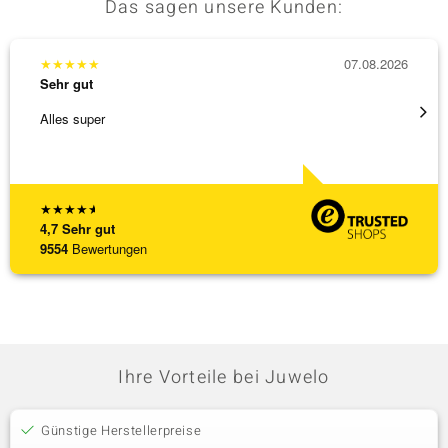
Das sagen unsere Kunden:
★
★
★
★
★
07.08.2026
★
★
★
Sehr gut
Sehr g
Alles super
Die Wa
★
★
★
★
★
4,7
Sehr gut
9554
Bewertungen
Ihre Vorteile bei Juwelo
Günstige Herstellerpreise