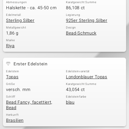
Abmessungen
Karatgewicht Summe
Halskette - ca. 45-50 cm
86,108 ct
Edelmetall
Legierung
Sterling Silber
925er Sterling Silber
Metallgewicht
Design
1,86 g
Bead-Schmuck
Marke
Riya
Erster Edelstein
Edelstein
Edelsteinvarietät
Topas
Londonblauer Topas
Größe
Karatgewicht Summe
versch. mm
43,054 ct
Schliff
Edelsteinfarbe
Bead Fancy, facettiert,
blau
Bead
Herkunft
Brasilien