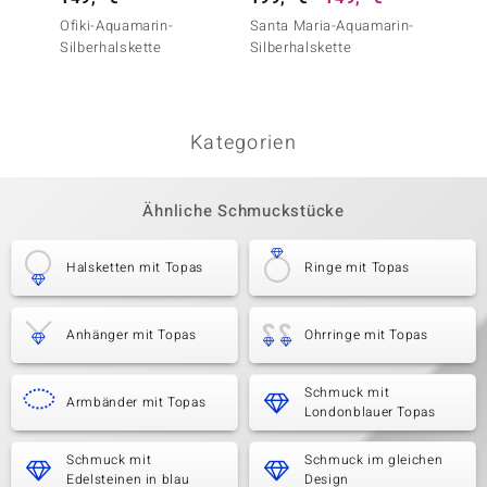
Ofiki-Aquamarin-
Santa Maria-Aquamarin-
Grandid
Silberhalskette
Silberhalskette
Silber
Kategorien
Ähnliche Schmuckstücke
Halsketten mit Topas
Ringe mit Topas
Anhänger mit Topas
Ohrringe mit Topas
Schmuck mit
Armbänder mit Topas
Londonblauer Topas
Schmuck mit
Schmuck im gleichen
Edelsteinen in blau
Design