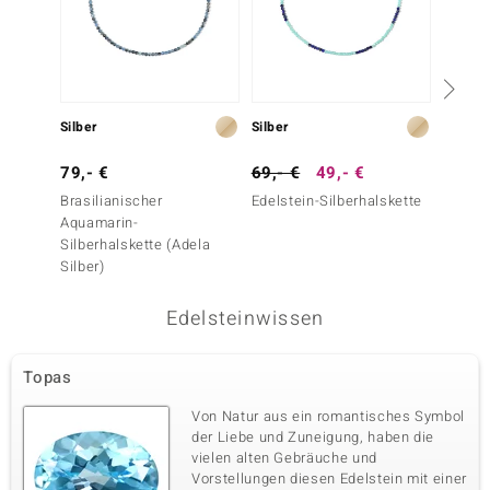
Silber
Silber
Silber
79,- €
69,- €
49,- €
79,- 
Brasilianischer
Edelstein-Silberhalskette
Edelst
Aquamarin-
Silberhalskette (Adela
Silber)
Edelsteinwissen
Topas
Von Natur aus ein romantisches Symbol
der Liebe und Zuneigung, haben die
vielen alten Gebräuche und
Vorstellungen diesen Edelstein mit einer