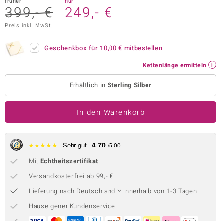
früher
nur
399,- €
249,- €
 JUWELO
Preis inkl. MwSt.
remonti
Geschenkbox für
10,00 €
mitbestellen
uca
Kettenlänge ermitteln
no Collection
Erhältlich in
Sterling Silber
ENTS BY DE MELO
In den Warenkorb
va
otenier
4.70
★
★
★
★
★
Sehr gut
/5.00
 1894 Collection
Mit
Echtheitszertifikat
Versandkostenfrei ab 99,- €
Lieferung nach
Deutschland
innerhalb von 1-3 Tagen
ana
Hauseigener Kundenservice