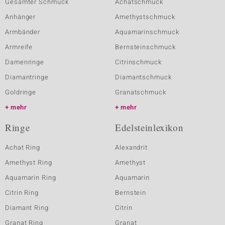
Gesamter Schmuck
Achatschmuck
Anhänger
Amethystschmuck
Armbänder
Aquamarinschmuck
Armreife
Bernsteinschmuck
Damenringe
Citrinschmuck
Diamantringe
Diamantschmuck
Goldringe
Granatschmuck
mehr
mehr
Ringe
Edelsteinlexikon
Achat Ring
Alexandrit
Amethyst Ring
Amethyst
Aquamarin Ring
Aquamarin
Citrin Ring
Bernstein
Diamant Ring
Citrin
Granat Ring
Granat