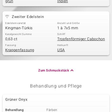
grün
Indien
Zweiter Edelstein
Edelsteinvarietät
Anzahl und Größe
Kingman-Türkis
1 à 7x5 mm
Karatgewicht Summe
Schliff
0,63 ct
Tropfenförmiger Cabochon
Fassung
Herkunft
Krappenfassung
USA
Zum Schmuckstück
Behandlung und Pflege
Grüner Onyx
Behandlung
Färben