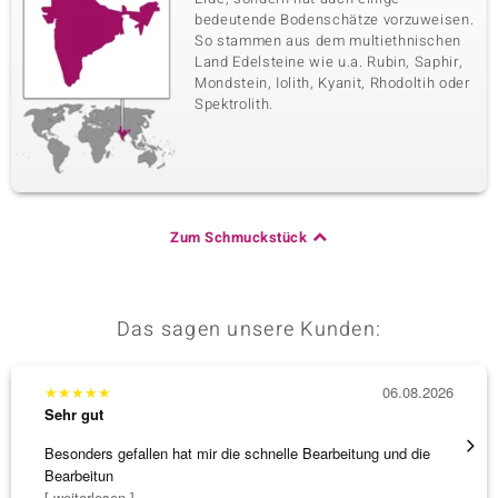
bedeutende Bodenschätze vorzuweisen.
So stammen aus dem multiethnischen
Land Edelsteine wie u.a. Rubin, Saphir,
Mondstein, Iolith, Kyanit, Rhodoltih oder
Spektrolith.
Zum Schmuckstück
Das sagen unsere Kunden:
★
★
★
★
★
06.08.2026
★
★
★
Sehr gut
Sehr g
Besonders gefallen hat mir die schnelle Bearbeitung und die
Schnel
Bearbeitun
[ weiterlesen ]