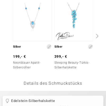
 JUWELO
remonti
uca
no Collection
ENTS BY DE MELO
Silber
Silber
Silber
va
199,- €
399,- €
199,-
Neonblauer Apatit-
Sleeping Beauty-Türkis-
Larima
otenier
Silbercollier
Silberhalskette
 1894 Collection
Details des Schmuckstücks
ana
Edelstein-Silberhalskette