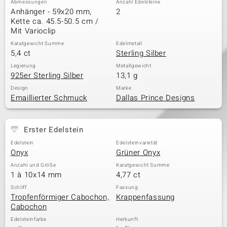
Abmessungen
Anzahl Edelsteine
Anhänger - 59x20 mm,
2
Kette ca. 45.5-50.5 cm /
Mit Varioclip
& Classics
Karatgewicht Summe
Edelmetall
5,4 ct
Sterling Silber
Minerale
Legierung
Metallgewicht
925er Sterling Silber
13,1 g
Design
Marke
Emaillierter Schmuck
Dallas Prince Designs
Erster Edelstein
Edelstein
Edelsteinvarietät
Onyx
Grüner Onyx
Anzahl und Größe
Karatgewicht Summe
1 à 10x14 mm
4,77 ct
Schliff
Fassung
Tropfenförmiger Cabochon,
Krappenfassung
Cabochon
Edelsteinfarbe
Herkunft