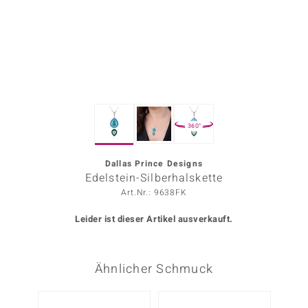
ors Edition
ana
Prince Designs
360°
o
Chic
Dallas Prince Designs
Edelstein-Silberhalskette
insell
Art.Nr.: 9638FK
n Vogue
Leider ist dieser Artikel ausverkauft.
 Show
Ähnlicher Schmuck
o Paraíso
Classics
-25%