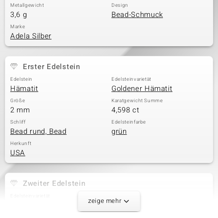
Metallgewicht
Design
3,6 g
Bead-Schmuck
Marke
Adela Silber
Erster Edelstein
Edelstein
Edelsteinvarietät
Hämatit
Goldener Hämatit
Größe
Karatgewicht Summe
2 mm
4,598 ct
Schliff
Edelsteinfarbe
Bead rund, Bead
grün
Herkunft
USA
Zweiter Edelstein
Edelsteinvarietät
Größe
zeige mehr
Mezezo-Opal
versch. mm
Karatgewicht Summe
Schliff