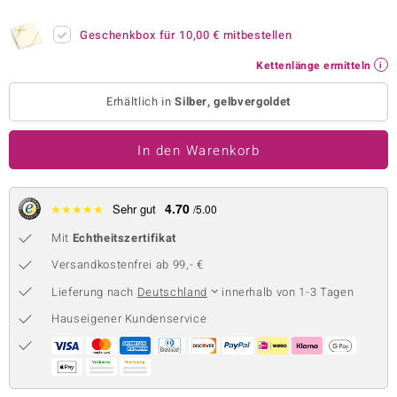
 JUWELO
Geschenkbox für
10,00 €
mitbestellen
remonti
Kettenlänge ermitteln
uca
Erhältlich in
Silber, gelbvergoldet
no Collection
In den Warenkorb
ENTS BY DE MELO
va
4.70
★
★
★
★
★
Sehr gut
/5.00
Mit
Echtheitszertifikat
otenier
Versandkostenfrei ab 99,- €
 1894 Collection
Lieferung nach
Deutschland
innerhalb von 1-3 Tagen
Hauseigener Kundenservice
ana