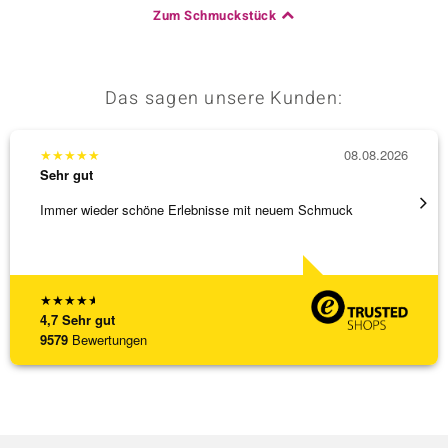
Zum Schmuckstück
Das sagen unsere Kunden:
★
★
★
★
★
08.08.2026
★
★
★
Sehr gut
Sehr g
Immer wieder schöne Erlebnisse mit neuem Schmuck
Schöne
★
★
★
★
★
4,7
Sehr gut
9579
Bewertungen