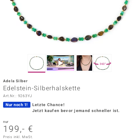
ors Edition
ana
Prince Designs
o
360°
Chic
Adela Silber
insell
Edelstein-Silberhalskette
Art.Nr.: 9263YJ
n Vogue
Nur noch 1!
Letzte Chance!
 Show
Jetzt kaufen bevor jemand schneller ist.
o Paraíso
nur
199,- €
Classics
Preis inkl. MwSt.