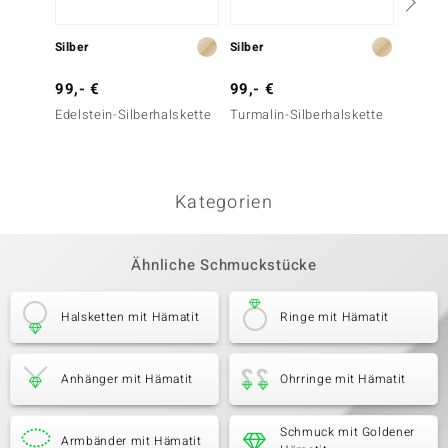
Silber
Silber
Silber
99,- €
99,- €
299,-
Edelstein-Silberhalskette
Turmalin-Silberhalskette
Pinkfa
Silber
Silber)
Kategorien
Ähnliche Schmuckstücke
Halsketten mit Hämatit
Ringe mit Hämatit
Anhänger mit Hämatit
Ohrringe mit Hämatit
Schmuck mit Goldener
Armbänder mit Hämatit