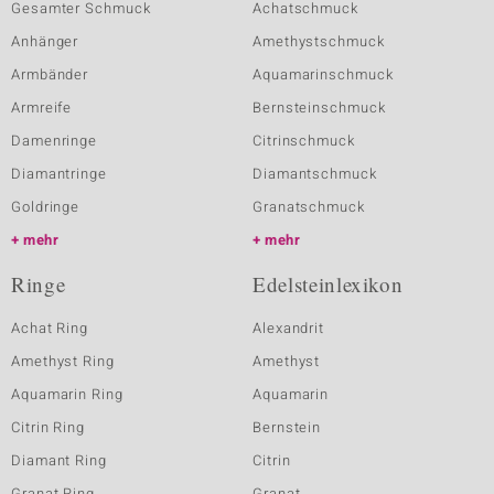
Gesamter Schmuck
Achatschmuck
Anhänger
Amethystschmuck
Armbänder
Aquamarinschmuck
Armreife
Bernsteinschmuck
Damenringe
Citrinschmuck
Diamantringe
Diamantschmuck
Goldringe
Granatschmuck
mehr
mehr
Ringe
Edelsteinlexikon
Achat Ring
Alexandrit
Amethyst Ring
Amethyst
Aquamarin Ring
Aquamarin
Citrin Ring
Bernstein
Diamant Ring
Citrin
Granat Ring
Granat