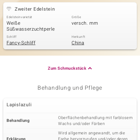
Zweiter Edelstein
Edelsteinvarietät
Größe
Weiße
versch. mm
Süßwasserzuchtperle
Schliff
Herkunft
Fancy-Schliff
China
Zum Schmuckstück
Behandlung und Pflege
Lapislazuli
Oberflächenbehandlung mit farblosem
Behandlung
Wachs und/oder Färben
Wird allgemein angewandt, um die
Erklärung
Farbe hervorzurufen und/oder deren