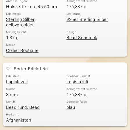
Abmessungen
Karatgewicht Summe
Halskette - ca. 45-50 cm
176,887 ct
Edelmetall
Legierung
Sterling Silber,
925er Sterling Silber
& Classics
gelbvergoldet
Minerale
Metallgewicht
Design
1,37 g
Bead-Schmuck
Marke
Collier Boutique
Erster Edelstein
Edelstein
Edelsteinvarietät
Lapislazuli
Lapislazuli
Größe
Karatgewicht Summe
8 mm
176,887 ct
Schliff
Edelsteinfarbe
Bead rund, Bead
blau
Herkunft
Afghanistan