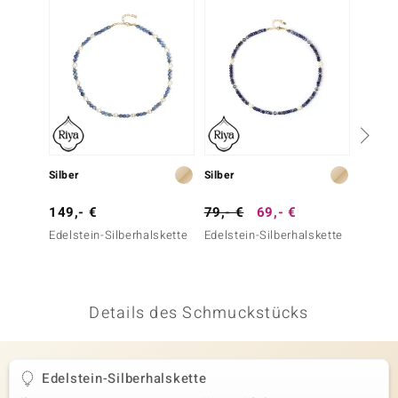
 JUWELO
remonti
uca
no Collection
ENTS BY DE MELO
Silber
Silber
Silber
va
149,- €
79,- €
69,- €
69,- 
Edelstein-Silberhalskette
Edelstein-Silberhalskette
Edelst
otenier
 1894 Collection
Details des Schmuckstücks
ana
Edelstein-Silberhalskette