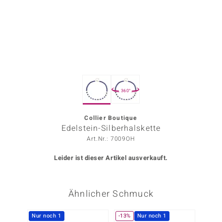
ors Edition
ana
Prince Designs
360°
o
Chic
Collier Boutique
Edelstein-Silberhalskette
insell
Art.Nr.: 7009OH
n Vogue
Leider ist dieser Artikel ausverkauft.
 Show
Ähnlicher Schmuck
o Paraíso
Classics
Nur noch 1
-13%
Nur noch 1
Nur n