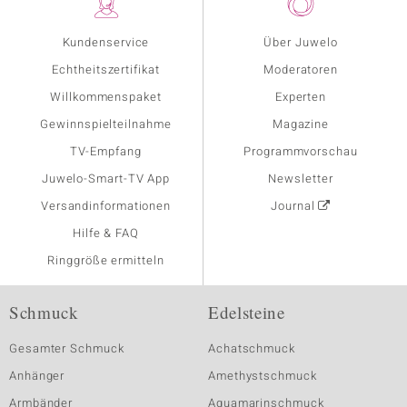
Kundenservice
Über Juwelo
Echtheitszertifikat
Moderatoren
Willkommenspaket
Experten
Gewinnspielteilnahme
Magazine
TV-Empfang
Programmvorschau
Juwelo-Smart-TV App
Newsletter
Versandinformationen
Journal
Hilfe & FAQ
Ringgröße ermitteln
Schmuck
Edelsteine
Gesamter Schmuck
Achatschmuck
Anhänger
Amethystschmuck
Armbänder
Aquamarinschmuck