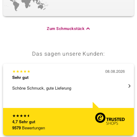
Zum Schmuckstück
Das sagen unsere Kunden:
★
★
★
★
★
08.08.2026
★
★
★
Sehr gut
Sehr g
Schöne Schmuck, gute Lieferung
Immer 
★
★
★
★
★
4,7
Sehr gut
9579
Bewertungen