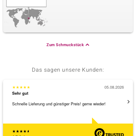
Zum Schmuckstück
Das sagen unsere Kunden:
★
★
★
★
★
05.08.2026
★
★
★
Sehr gut
Sehr g
Schnelle Lieferung und günstiger Preis! gerne wieder!
Ich ha
werden
[ weite
★
★
★
★
★