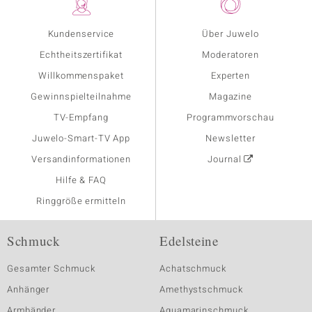
Kundenservice
Über Juwelo
Echtheitszertifikat
Moderatoren
Willkommenspaket
Experten
Gewinnspielteilnahme
Magazine
TV-Empfang
Programmvorschau
Juwelo-Smart-TV App
Newsletter
Versandinformationen
Journal
Hilfe & FAQ
Ringgröße ermitteln
Schmuck
Edelsteine
Gesamter Schmuck
Achatschmuck
Anhänger
Amethystschmuck
Armbänder
Aquamarinschmuck