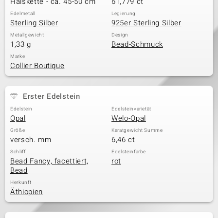
Halskette - ca. 45-50 cm
61,779 ct
Edelmetall
Legierung
Sterling Silber
925er Sterling Silber
& Classics
Metallgewicht
Design
1,33 g
Bead-Schmuck
Minerale
Marke
Collier Boutique
Erster Edelstein
Edelstein
Edelsteinvarietät
Opal
Welo-Opal
Größe
Karatgewicht Summe
versch. mm
6,46 ct
Schliff
Edelsteinfarbe
Bead Fancy, facettiert,
rot
Bead
Herkunft
Äthiopien