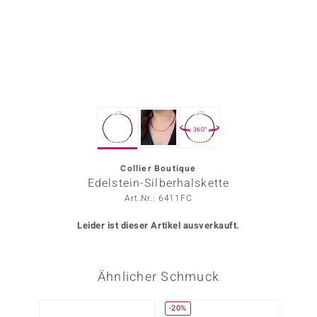
ors Edition
ana
Prince Designs
360°
o
Chic
Collier Boutique
Edelstein-Silberhalskette
insell
Art.Nr.: 6411FC
n Vogue
Leider ist dieser Artikel ausverkauft.
 Show
Ähnlicher Schmuck
o Paraíso
Classics
-20%
NEU