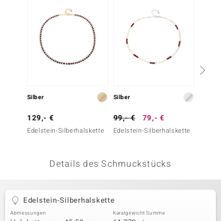
 JUWELO
remonti
uca
no Collection
ENTS BY DE MELO
Silber
Silber
Silber
va
129,- €
99,- €
79,- €
149,-
Edelstein-Silberhalskette
Edelstein-Silberhalskette
Edelst
otenier
 1894 Collection
Details des Schmuckstücks
ana
Edelstein-Silberhalskette
Abmessungen
Karatgewicht Summe