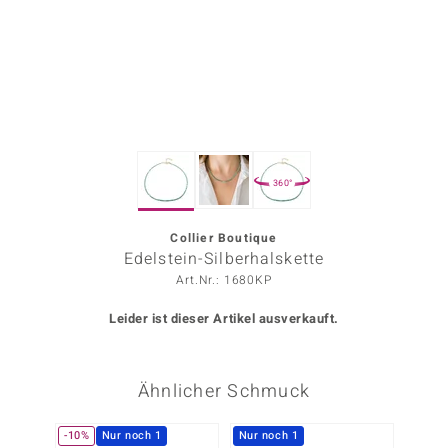
ors Edition
ana
Prince Designs
360°
o
Chic
Collier Boutique
Edelstein-Silberhalskette
insell
Art.Nr.: 1680KP
n Vogue
Leider ist dieser Artikel ausverkauft.
 Show
Ähnlicher Schmuck
o Paraíso
Classics
-10%
Nur noch 1
Nur noch 1
-29%