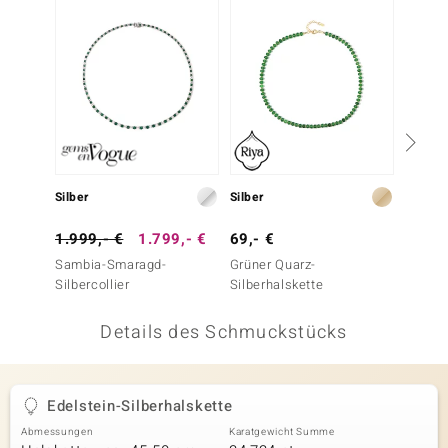
 JUWELO
remonti
uca
no Collection
ENTS BY DE MELO
Silber
Silber
Silber
va
1.999,- €
1.799,- €
69,- €
699,-
Sambia-Smaragd-
Grüner Quarz-
Äthiop
otenier
Silbercollier
Silberhalskette
Silber
 1894 Collection
Details des Schmuckstücks
ana
Edelstein-Silberhalskette
Abmessungen
Karatgewicht Summe