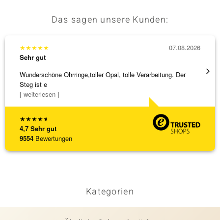
Das sagen unsere Kunden:
★
★
★
★
★
07.08.2026
★
★
★
Sehr gut
Sehr g
Wunderschöne Ohrringe,toller Opal, tolle Verarbeitung. Der
Alles 
Steg ist e
[ weiterlesen ]
★
★
★
★
★
4,7
Sehr gut
9554
Bewertungen
Kategorien