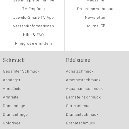
Gewinnspielteilnahme
Magazine
TV-Empfang
Programmvorschau
Juwelo-Smart-TV App
Newsletter
Versandinformationen
Journal
Hilfe & FAQ
Ringgröße ermitteln
Schmuck
Edelsteine
Gesamter Schmuck
Achatschmuck
Anhänger
Amethystschmuck
Armbänder
Aquamarinschmuck
Armreife
Bernsteinschmuck
Damenringe
Citrinschmuck
Diamantringe
Diamantschmuck
Goldringe
Granatschmuck