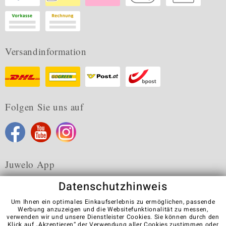
Versandinformation
Folgen Sie uns auf
Juwelo App
Datenschutzhinweis
Um Ihnen ein optimales Einkaufserlebnis zu ermöglichen, passende
Werbung anzuzeigen und die Websitefunktionalität zu messen,
verwenden wir und unsere Dienstleister Cookies. Sie können durch den
Karriere
AGB
Datenschutz
Cookies
Impressum
Klick auf „Akzeptieren“ der Verwendung aller Cookies zustimmen oder