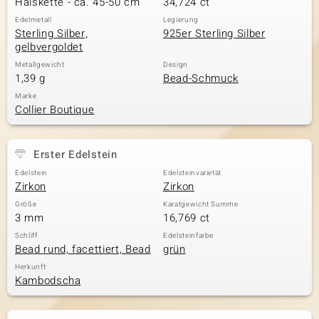
Halskette - ca. 45-50 cm
34,724 ct
Edelmetall
Legierung
Sterling Silber,
925er Sterling Silber
gelbvergoldet
& Classics
Metallgewicht
Design
1,39 g
Bead-Schmuck
Minerale
Marke
Collier Boutique
Erster Edelstein
Edelstein
Edelsteinvarietät
Zirkon
Zirkon
Größe
Karatgewicht Summe
3 mm
16,769 ct
Schliff
Edelsteinfarbe
Bead rund, facettiert, Bead
grün
Herkunft
Kambodscha