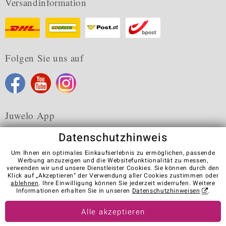
Versandinformation
Folgen Sie uns auf
Juwelo App
Datenschutzhinweis
Um Ihnen ein optimales Einkaufserlebnis zu ermöglichen, passende
Werbung anzuzeigen und die Websitefunktionalität zu messen,
verwenden wir und unsere Dienstleister Cookies. Sie können durch den
Karriere
AGB
Datenschutz
Cookies
Impressum
Klick auf „Akzeptieren“ der Verwendung aller Cookies zustimmen oder
Kontakt
Vertrag widerrufen
ablehnen
. Ihre Einwilligung können Sie jederzeit widerrufen. Weitere
Informationen erhalten Sie in unseren
Datenschutzhinweisen
.
Visit our stores in other countries:
Alle akzeptieren