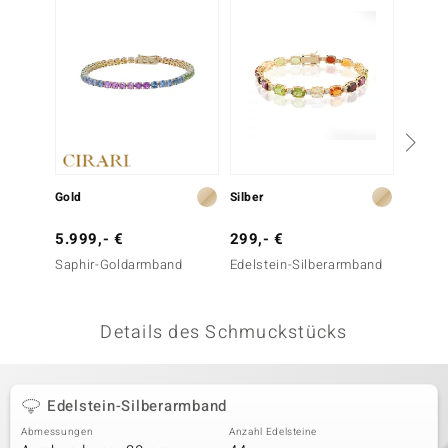
 JUWELO
remonti
uca
no Collection
ENTS BY DE MELO
Gold
Silber
Silber
va
5.999,- €
299,- €
999,-
Saphir-Goldarmband
Edelstein-Silberarmband
Saphir
otenier
 1894 Collection
Details des Schmuckstücks
ana
Edelstein-Silberarmband
Abmessungen
Anzahl Edelsteine