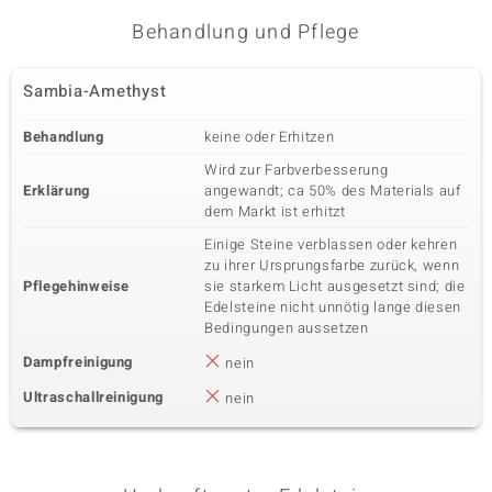
Karatgewicht Summe
Schliff
3,51 ct
Ovalschliff
Behandlung und Pflege
Fassung
Herkunft
Krappenfassung
China
Sambia-Amethyst
Behandlung
keine oder Erhitzen
Wird zur Farbverbesserung
Erklärung
angewandt; ca 50% des Materials auf
dem Markt ist erhitzt
Einige Steine verblassen oder kehren
zu ihrer Ursprungsfarbe zurück, wenn
Pflegehinweise
sie starkem Licht ausgesetzt sind; die
Edelsteine nicht unnötig lange diesen
Bedingungen aussetzen
Dampfreinigung
nein
Ultraschallreinigung
nein