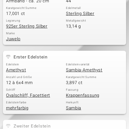
Armband - ca. 20 cm
44
Karatgewicht Summe
Edelmetall
17,001 ct
Sterling Silber
& Classics
Legierung
Metallgewicht
925er Sterling Silber
13,14 g
Minerale
Marke
Juwelo
Erster Edelstein
Edelstein
Edelsteinvarietät
Amethyst
Sambia-Amethyst
Anzahl und Größe
Karatgewicht Summe
12 à 6x4 mm
3,897 ct
Schliff
Fassung
Ovalschliff, Facettiert
Krappenfassung
Edelsteinfarbe
Herkunft
mehrfarbig
Sambia
Zweiter Edelstein