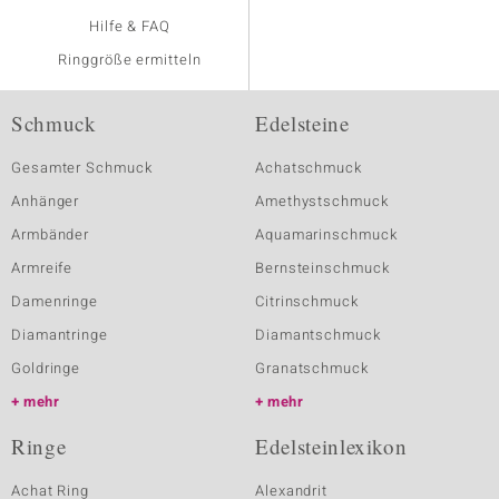
Hilfe & FAQ
Ringgröße ermitteln
Schmuck
Edelsteine
Gesamter Schmuck
Achatschmuck
Anhänger
Amethystschmuck
Armbänder
Aquamarinschmuck
Armreife
Bernsteinschmuck
Damenringe
Citrinschmuck
Diamantringe
Diamantschmuck
Goldringe
Granatschmuck
mehr
mehr
Ringe
Edelsteinlexikon
Achat Ring
Alexandrit