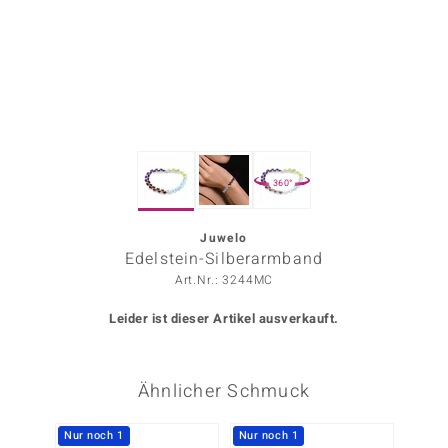
ors Edition
ana
Prince Designs
360°
o
Chic
Juwelo
Edelstein-Silberarmband
insell
Art.Nr.: 3244MC
n Vogue
Leider ist dieser Artikel ausverkauft.
 Show
Ähnlicher Schmuck
o Paraíso
Classics
Nur noch 1
Nur noch 1