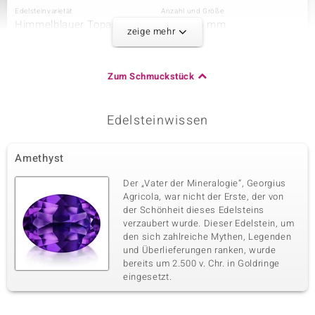
Edelsteinvarietät
Anzahl und Größe
Himmelblauer Topas
12 à 6x4 mm
zeige mehr
Karatgewicht Summe
Schliff
5,229 ct
Ovalschliff
Fassung
Herkunft
Zum Schmuckstück
Krappenfassung
Brasilien
Edelsteinwissen
Dritter Edelstein
Edelsteinvarietät
Anzahl und Größe
Amethyst
Mosambik-Granat
10 à 6x4 mm
Karatgewicht Summe
Schliff
Der „Vater der Mineralogie“, Georgius
4,365 ct
Ovalschliff
Agricola, war nicht der Erste, der von
der Schönheit dieses Edelsteins
Fassung
Herkunft
Krappenfassung
verzaubert wurde. Dieser Edelstein, um
Mosambik
den sich zahlreiche Mythen, Legenden
und Überlieferungen ranken, wurde
bereits um 2.500 v. Chr. in Goldringe
Vierter Edelstein
eingesetzt.
Edelsteinvarietät
Anzahl und Größe
Peridot
10 à 6x4 mm