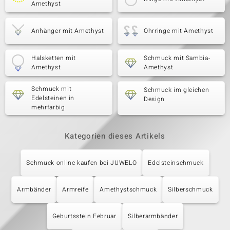
Amethyst
Anhänger mit Amethyst
Ohrringe mit Amethyst
Halsketten mit
Schmuck mit Sambia-
Amethyst
Amethyst
Schmuck mit
Schmuck im gleichen
Edelsteinen in
Design
mehrfarbig
Kategorien dieses Artikels
Schmuck online kaufen bei JUWELO
Edelsteinschmuck
Armbänder
Armreife
Amethystschmuck
Silberschmuck
Geburtsstein Februar
Silberarmbänder