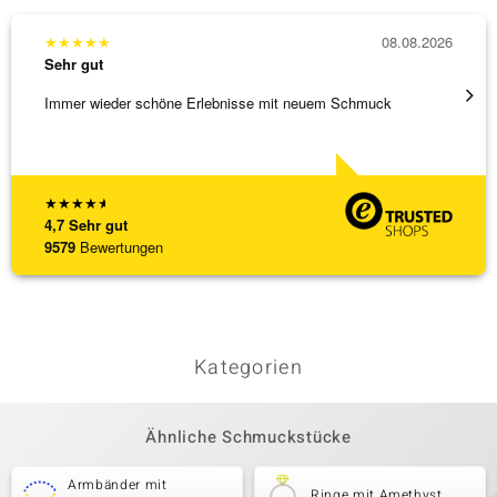
★
★
★
★
★
08.08.2026
★
★
★
Sehr gut
Sehr g
Immer wieder schöne Erlebnisse mit neuem Schmuck
Schöne
★
★
★
★
★
4,7
Sehr gut
9579
Bewertungen
Kategorien
Ähnliche Schmuckstücke
Armbänder mit
Ringe mit Amethyst