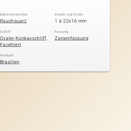
Edelsteinvarietät
Anzahl und Größe
Rauchquarz
1 à 22x16 mm
Schliff
Fassung
Ovaler Konkavschliff,
Zargenfassung
Facettiert
Herkunft
Brasilien