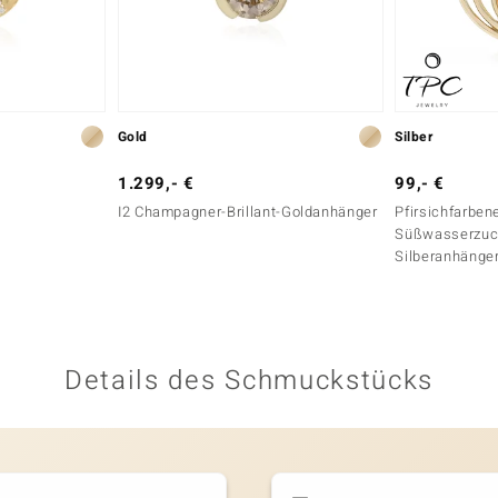
Gold
Silber
1.299,- €
99,- €
I2 Champagner-Brillant-Goldanhänger
Pfirsichfarben
Süßwasserzuch
Silberanhänge
Details des Schmuckstücks