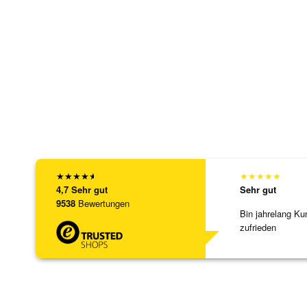
★
★
★
★
★
★
★
★
★
★
4,7
Sehr gut
Sehr gut
9538
Bewertungen
Bin jahrelang Ku
zufrieden