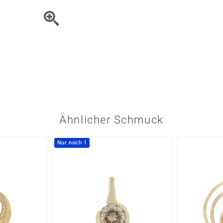
Onyx
Peridot
ns
♦ Silberhalsketten
TPC
Rhodolith
Spektro
k
♦ Silberohrringe
Trends & Classics
Türkis
Turmal
♦ Silberanhänger
Vitale Minerale
n
Platinschmuck
Blau
Grün
Ähnlicher Schmuck
Nur noch 1