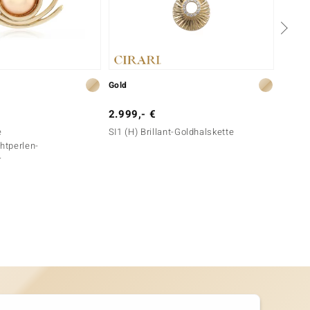
Gold
Gold
2.999,- €
399,-
e
SI1 (H) Brillant-Goldhalskette
I2 Cha
tperlen-
r