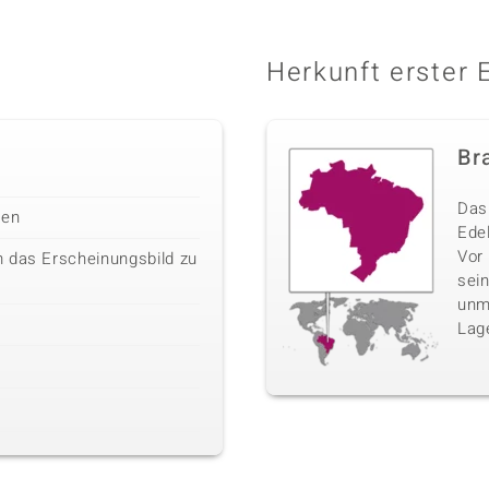
Herkunft erster 
Bra
Das 
len
Edel
Vor
 das Erscheinungsbild zu
sei
unm
Lag