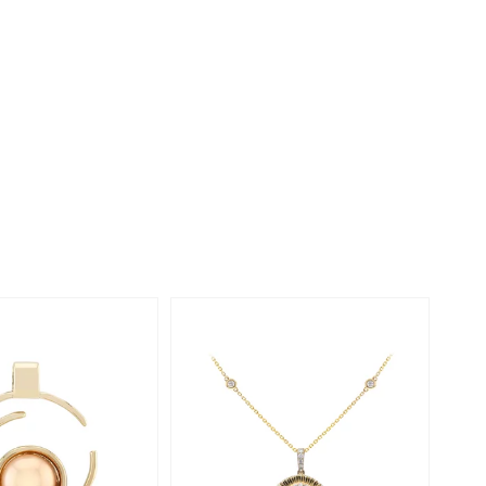
Perle
Ringgröße ermitteln
lith
Spinell
in
Zirkon
Gelb