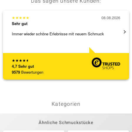
Das sagen unsere Kunden:
★
★
★
★
★
08.08.2026
★
★
★
Sehr gut
Sehr g
Immer wieder schöne Erlebnisse mit neuem Schmuck
Schöne
★
★
★
★
★
4,7
Sehr gut
9579
Bewertungen
Kategorien
Ähnliche Schmuckstücke