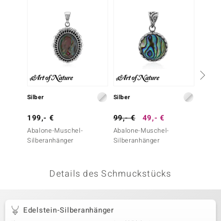
 JUWELO
remonti
uca
no Collection
ENTS BY DE MELO
Silber
Silber
Silber
va
199,- €
99,- €
49,- €
79,- 
Abalone-Muschel-
Abalone-Muschel-
Edelst
otenier
Silberanhänger
Silberanhänger
 1894 Collection
Details des Schmuckstücks
ana
Edelstein-Silberanhänger