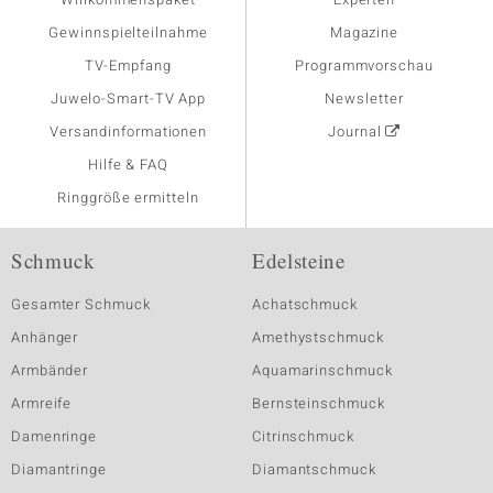
Gewinnspielteilnahme
Magazine
TV-Empfang
Programmvorschau
Juwelo-Smart-TV App
Newsletter
Versandinformationen
Journal
Hilfe & FAQ
Ringgröße ermitteln
Schmuck
Edelsteine
Gesamter Schmuck
Achatschmuck
Anhänger
Amethystschmuck
Armbänder
Aquamarinschmuck
Armreife
Bernsteinschmuck
Damenringe
Citrinschmuck
Diamantringe
Diamantschmuck