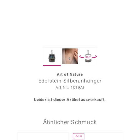
ors Edition
ana
Prince Designs
360°
o
Chic
Art of Nature
Edelstein-Silberanhänger
insell
Art.Nr.: 1019AI
n Vogue
Leider ist dieser Artikel ausverkauft.
 Show
Ähnlicher Schmuck
o Paraíso
Classics
-51%
-13%