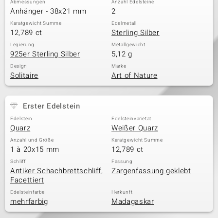
Abmessungen
Anzahl Edelsteine
Anhänger - 38x21 mm
2
Karatgewicht Summe
Edelmetall
12,789 ct
Sterling Silber
& Classics
Legierung
Metallgewicht
925er Sterling Silber
5,12 g
Minerale
Design
Marke
Solitaire
Art of Nature
Erster Edelstein
Edelstein
Edelsteinvarietät
Quarz
Weißer Quarz
Anzahl und Größe
Karatgewicht Summe
1 à 20x15 mm
12,789 ct
Schliff
Fassung
Antiker Schachbrettschliff,
Zargenfassung geklebt
Facettiert
Edelsteinfarbe
Herkunft
mehrfarbig
Madagaskar