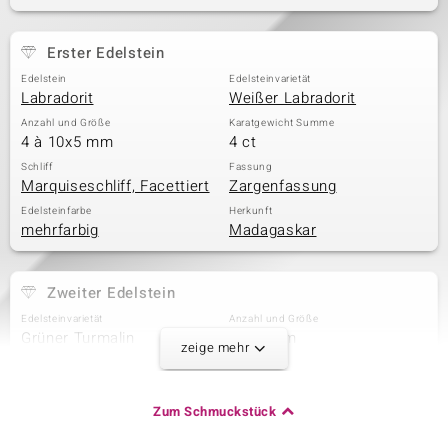
Erster Edelstein
& Classics
Edelstein
Edelsteinvarietät
Labradorit
Weißer Labradorit
Minerale
Anzahl und Größe
Karatgewicht Summe
4 à 10x5 mm
4 ct
Schliff
Fassung
Marquiseschliff, Facettiert
Zargenfassung
Edelsteinfarbe
Herkunft
mehrfarbig
Madagaskar
Zweiter Edelstein
Edelsteinvarietät
Anzahl und Größe
Grüner Turmalin
1 à 5 mm
zeige mehr
Karatgewicht Summe
Schliff
0,5 ct
Rundschliff
Fassung
Herkunft
Zum Schmuckstück
Zargenfassung
Pakistan