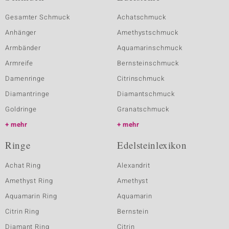
Gesamter Schmuck
Achatschmuck
Anhänger
Amethystschmuck
Armbänder
Aquamarinschmuck
Armreife
Bernsteinschmuck
Damenringe
Citrinschmuck
Diamantringe
Diamantschmuck
Goldringe
Granatschmuck
mehr
mehr
Ringe
Edelsteinlexikon
Achat Ring
Alexandrit
Amethyst Ring
Amethyst
Aquamarin Ring
Aquamarin
Citrin Ring
Bernstein
Diamant Ring
Citrin