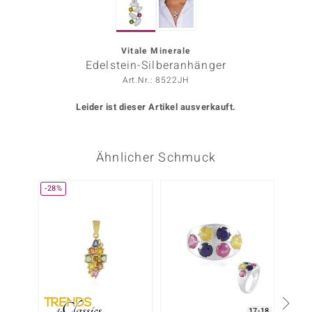
ors Edition
ana
Vitale Minerale
Edelstein-Silberanhänger
Art.Nr.: 8522JH
Prince Designs
Leider ist dieser Artikel ausverkauft.
o
Ähnlicher Schmuck
Chic
insell
-28%
-10%
n Vogue
 Show
o Paraíso
Classics
17-18