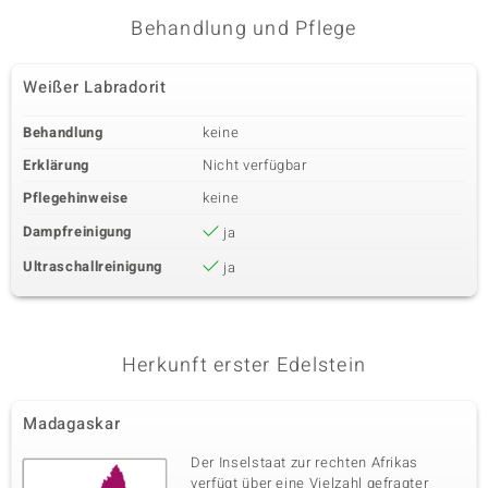
Behandlung und Pflege
Dritter Edelstein
Edelsteinvarietät
Anzahl und Größe
Weißer Labradorit
Gelber Turmalin
1 à 5 mm
Karatgewicht Summe
Schliff
Behandlung
keine
0,5 ct
Rundschliff
Erklärung
Nicht verfügbar
Fassung
Herkunft
Zargenfassung
Pakistan
Pflegehinweise
keine
Dampfreinigung
ja
Vierter Edelstein
Ultraschallreinigung
ja
Edelsteinvarietät
Anzahl und Größe
Roter Turmalin
1 à 5 mm
Karatgewicht Summe
Schliff
0,5 ct
Rundschliff
Herkunft erster Edelstein
Fassung
Herkunft
Zargenfassung
Pakistan
Madagaskar
Der Inselstaat zur rechten Afrikas
verfügt über eine Vielzahl gefragter