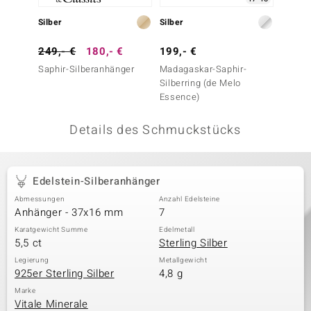
 JUWELO
Silber
Silber
Silber
remonti
249,- €
180,- €
199,- €
199,-
Saphir-Silberanhänger
Madagaskar-Saphir-
Saphir
uca
Silberring (de Melo
Essence)
no Collection
Details des Schmuckstücks
ENTS BY DE MELO
va
Edelstein-Silberanhänger
otenier
Abmessungen
Anzahl Edelsteine
Anhänger - 37x16 mm
7
 1894 Collection
Karatgewicht Summe
Edelmetall
5,5 ct
Sterling Silber
Legierung
Metallgewicht
925er Sterling Silber
4,8 g
ana
Marke
Vitale Minerale