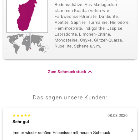
Bodenschätze. Aus Madagaskar
stammen Kostbarkeiten wie
Farbwechsel-Granate, Danburite,
Apatite, Saphire, Turmaline, Heliodore,
Hemimorphite, Indigolithe, Jaspise,
Labradorite, Limonen-Citrine,
Mondsteine, Onyxe, Glitzer-Quarze,
Rubellite, Sphene u.v.m.
Zum Schmuckstück
Das sagen unsere Kunden:
★
★
★
★
★
08.08.2026
★
★
★
Sehr gut
Sehr g
Immer wieder schöne Erlebnisse mit neuem Schmuck
Schöne