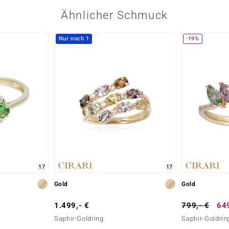
Ähnlicher Schmuck
Nur noch 1
-19%
Karatgewicht Summe
0,018 ct
Herkunft
Afrika
17
17
Gold
Gold
1.499,- €
799,- €
649
Saphir-Goldring
Saphir-Goldrin