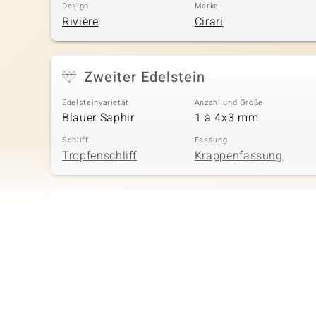
Design
Marke
Rivière
Cirari
Zweiter Edelstein
Edelsteinvarietät
Anzahl und Größe
Blauer Saphir
1 à 4x3 mm
Schliff
Fassung
Tropfenschliff
Krappenfassung
Vierter Edelstein
Edelsteinvarietät
Anzahl und Größe
AAA-Mosambik-Rubin
1 à 3 mm
Schliff
Fassung
Rundschliff
Krappenfassung