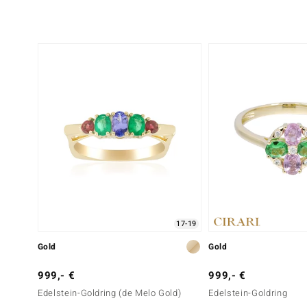
Sechster Edelstein
Edelsteinvarietät
Anzahl und Größe
SI1 (H) Diamant
1 à 1,6 mm
Schliff
Fassung
Runder Brillantschliff
Krappenfassung
17-19
Gold
Gold
999,- €
999,- €
Edelstein-Goldring (de Melo Gold)
Edelstein-Goldring