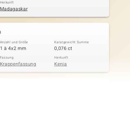
Herkunft
Madagaskar
n
Anzahl und Größe
Karatgewicht Summe
1 à 4x2 mm
0,076 ct
Fassung
Herkunft
Krappenfassung
Kenia
in
Anzahl und Größe
Karatgewicht Summe
1 à 1,8 mm
0,026 ct
Fassung
Herkunft
Krappenfassung
Afrika