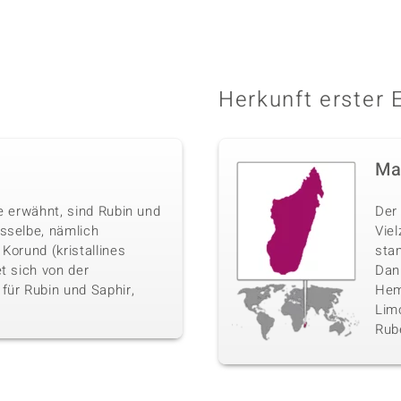
Herkunft erster 
Ma
e erwähnt, sind Rubin und
Der 
sselbe, nämlich
Vie
Korund (kristallines
sta
t sich von der
Danb
für Rubin und Saphir,
Hemi
Limo
Rube