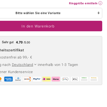
Perle
Ringgröße ermitteln
Ringgröße ermitteln
lith
Spinell
Bitte wählen Sie eine Variante
in
Zirkon
In den Warenkorb
Gelb
Sehr gut
4.70
/5.00
heitszertifikat
ostenfrei ab 99,- €
ng nach
Deutschland
innerhalb von 1-3 Tagen
ener Kundenservice