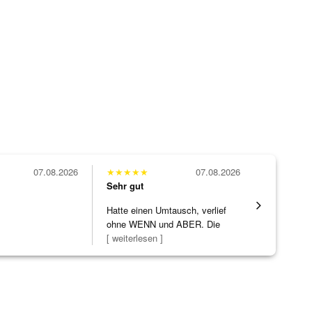
07.08.2026
★
★
★
★
★
07.08.2026
★
★
★
★
★
Sehr gut
Sehr gut
Hatte einen Umtausch, verlief
Wunderschö
ohne WENN und ABER. Die
Opal, tolle
Schmuckstücke h
[ weiterlesen ]
Steg ist e
[ weiterles