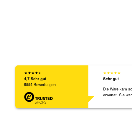
★
★
★
★
★
★
★
★
★
★
4,7
Sehr gut
Sehr gut
9554
Bewertungen
Die Ware kam sch
erwartet. Sie war
verpackt.