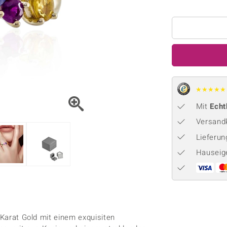
Onyx
Peridot
ns
♦ Silberhalsketten
TPC
Rhodolith
Spektro
k
♦ Silberohrringe
Trends & Classics
Türkis
Turmal
♦ Silberanhänger
Vitale Minerale
n
Platinschmuck
Blau
Grün
★
★
★
★
★
Mit
Echt
Versandk
Lieferu
Hauseig
 Karat Gold mit einem exquisiten