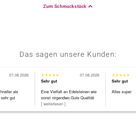
Zum Schmuckstück
Das sagen unsere Kunden:
07.08.2026
★
★
★
★
★
07.08.2026
★
★
★
★
★
Sehr gut
Sehr gut
neller als
Eine Vielfalt an Edelsteinen wie
Alles super
 sehr gut
sonst nirgendwo.Gute Qualität
zu noc
[ weiterlesen ]