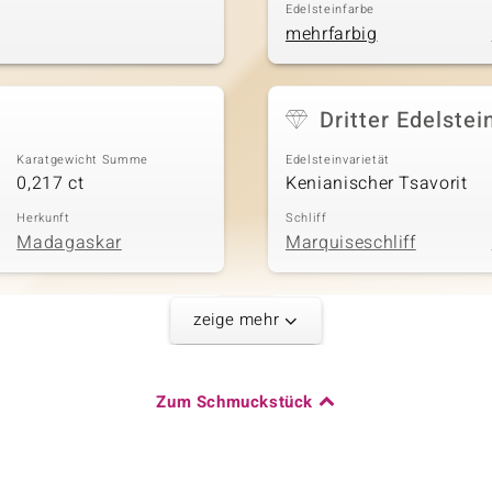
Edelsteinfarbe
mehrfarbig
Dritter Edelstei
Karatgewicht Summe
Edelsteinvarietät
0,217 ct
Kenianischer Tsavorit
Herkunft
Schliff
Madagaskar
Marquiseschliff
zeige mehr
Fünfter Edelste
Karatgewicht Summe
Edelsteinvarietät
0,107 ct
SI1 (H) Diamant
Zum Schmuckstück
Herkunft
Schliff
Mosambik
Runder Brillantschliff