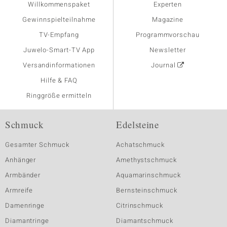
Willkommenspaket
Experten
Gewinnspielteilnahme
Magazine
TV-Empfang
Programmvorschau
Juwelo-Smart-TV App
Newsletter
Versandinformationen
Journal
Hilfe & FAQ
Ringgröße ermitteln
Schmuck
Edelsteine
Gesamter Schmuck
Achatschmuck
Anhänger
Amethystschmuck
Armbänder
Aquamarinschmuck
Armreife
Bernsteinschmuck
Damenringe
Citrinschmuck
Diamantringe
Diamantschmuck