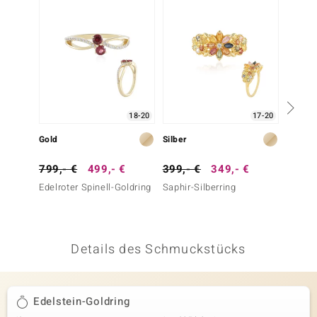
 JUWELO
remonti
uca
no Collection
18-20
17-20
ENTS BY DE MELO
Gold
Silber
Silber
va
799,- €
499,- €
399,- €
349,- €
299,-
Edelroter Spinell-Goldring
Saphir-Silberring
Edelrot
otenier
Silberr
Essenc
 1894 Collection
Details des Schmuckstücks
ana
Edelstein-Goldring