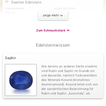
Zweiter Edelstein
Edelsteinvarietät
Anzahl und Größe
Zirkon
6 à 2 mm
zeige mehr
Karatgewicht Summe
Schliff
0,262 ct
Rundschliff
Fassung
Herkunft
Zum Schmuckstück
Krappenfassung
Kambodscha
Edelsteinwissen
Dritter Edelstein
Edelsteinvarietät
Anzahl und Größe
Saphir
Rubin
13 à 1,3 mm
Karatgewicht Summe
Schliff
Wie bereits an anderer Stelle erwähnt,
0,171 ct
Runder Brillantschliff
sind Rubin und Saphir im Grunde ein
und dasselbe, nämlich Farbvarietäten
Fassung
Herkunft
Krappenfassung
des Minerals Korund (kristallines
Madagaskar
Aluminiumoxid). Korund leitet sich von
der sanskritischen Bezeichnung für
Rubin und Saphir, „kuruvinda“, ab.