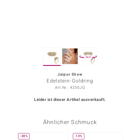
ors Edition
ana
Prince Designs
360°
o
Chic
Jaipur Show
Edelstein-Goldring
insell
Art.Nr.: 4230JQ
n Vogue
Leider ist dieser Artikel ausverkauft.
 Show
Ähnlicher Schmuck
o Paraíso
Classics
-38%
-13%