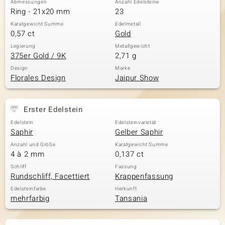
Abmessungen
Anzahl Edelsteine
Ring - 21x20 mm
23
Karatgewicht Summe
Edelmetall
0,57 ct
Gold
& Classics
Legierung
Metallgewicht
375er Gold / 9K
2,71 g
Minerale
Design
Marke
Florales Design
Jaipur Show
Erster Edelstein
Edelstein
Edelsteinvarietät
Saphir
Gelber Saphir
Anzahl und Größe
Karatgewicht Summe
4 à 2 mm
0,137 ct
Schliff
Fassung
Rundschliff, Facettiert
Krappenfassung
Edelsteinfarbe
Herkunft
mehrfarbig
Tansania