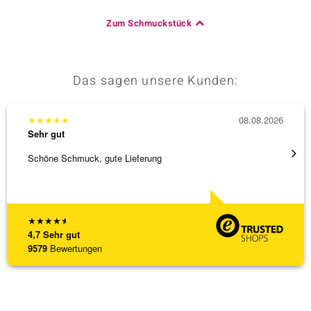
Zum Schmuckstück
Das sagen unsere Kunden:
★
★
★
★
★
08.08.2026
★
★
★
Sehr gut
Sehr g
Schöne Schmuck, gute Lieferung
Immer 
★
★
★
★
★
4,7
Sehr gut
9579
Bewertungen