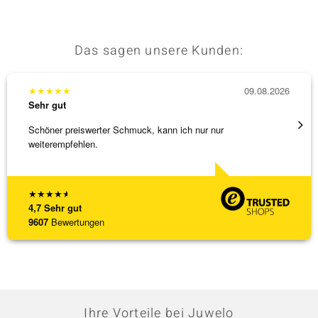
Das sagen unsere Kunden:
★
★
★
★
★
09.08.2026
★
★
★
Sehr gut
Sehr g
Schöner preiswerter Schmuck, kann ich nur nur
3 x Wa
weiterempfehlen.
falsch
[ weite
★
★
★
★
★
4,7
Sehr gut
9607
Bewertungen
Ihre Vorteile bei Juwelo