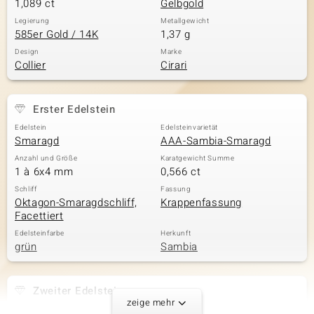
1,089 ct
Gelbgold
Legierung
Metallgewicht
585er Gold / 14K
1,37 g
Design
Marke
Collier
Cirari
Erster Edelstein
Edelstein
Edelsteinvarietät
Smaragd
AAA-Sambia-Smaragd
Anzahl und Größe
Karatgewicht Summe
1 à 6x4 mm
0,566 ct
Schliff
Fassung
Oktagon-Smaragdschliff,
Krappenfassung
Facettiert
Edelsteinfarbe
Herkunft
grün
Sambia
Zweiter Edelstein
zeige mehr
Edelsteinvarietät
Anzahl und Größe