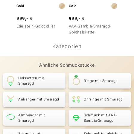
Gold
Gold
Gold
999,- €
999,- €
1.799
Edelstein-Goldcollier
AAA-Sambia-Smaragd-
Edelst
Goldhalskette
Kategorien
Ähnliche Schmuckstücke
Halsketten mit
Ringe mit Smaragd
Smaragd
Anhänger mit Smaragd
Ohrringe mit Smaragd
Armbänder mit
Schmuck mit AAA-
Smaragd
Sambia-Smaragd
Schmuck mit
Schmuck im gleichen