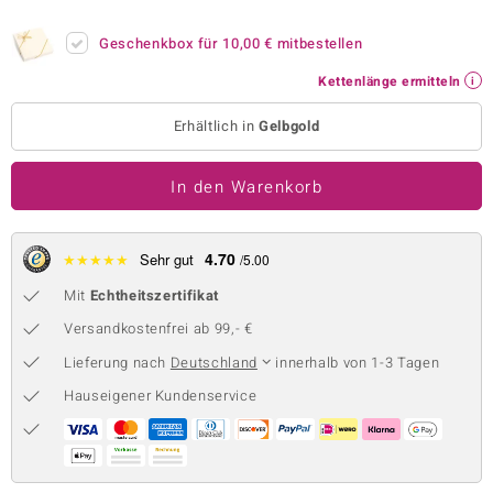
 JUWELO
Geschenkbox für
10,00 €
mitbestellen
remonti
Kettenlänge ermitteln
uca
Erhältlich in
Gelbgold
no Collection
In den Warenkorb
ENTS BY DE MELO
va
4.70
★
★
★
★
★
Sehr gut
/5.00
Mit
Echtheitszertifikat
otenier
Versandkostenfrei ab 99,- €
 1894 Collection
Lieferung nach
Deutschland
innerhalb von 1-3 Tagen
Hauseigener Kundenservice
ana