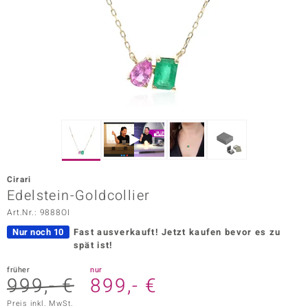
ors Edition
ana
Prince Designs
o
Chic
Cirari
insell
Edelstein-Goldcollier
Art.Nr.: 9888OI
n Vogue
Nur noch 10
Fast ausverkauft!
Jetzt kaufen bevor es zu
 Show
spät ist!
o Paraíso
früher
nur
999,- €
899,- €
Classics
Preis inkl. MwSt.