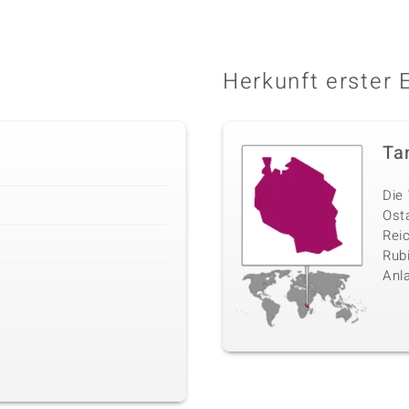
Herkunft erster 
Ta
Die 
Ost
Rei
Rubi
Anl