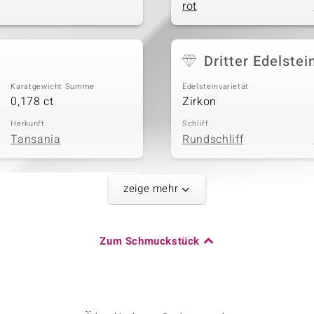
rot
Dritter Edelstei
Karatgewicht Summe
Edelsteinvarietät
0,178 ct
Zirkon
Herkunft
Schliff
Tansania
Rundschliff
zeige mehr
Karatgewicht Summe
0,126 ct
Zum Schmuckstück
Herkunft
Kambodscha