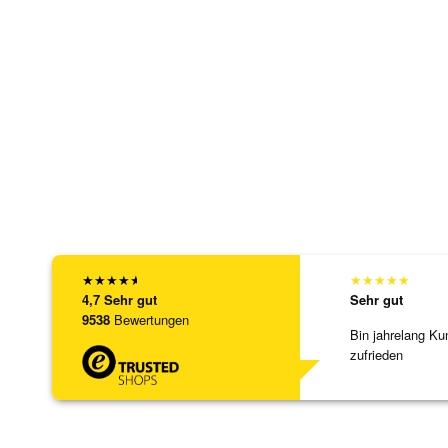
★
★
★
★
★
★
★
★
★
★
4,7
Sehr gut
Sehr gut
9538
Bewertungen
Bin jahrelang Ku
zufrieden