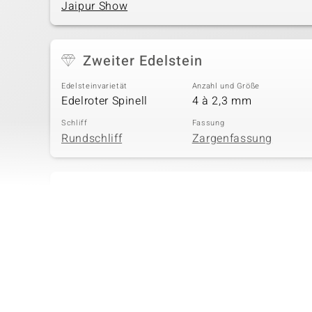
Jaipur Show
Zweiter Edelstein
Edelsteinvarietät
Anzahl und Größe
Edelroter Spinell
4 à 2,3 mm
Schliff
Fassung
Rundschliff
Zargenfassung
Vierter Edelstein
Edelsteinvarietät
Anzahl und Größe
Zirkon
6 à 1,5 mm
Schliff
Fassung
Rundschliff
Zargenfassung