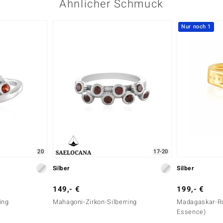
Ähnlicher Schmuck
Nur noch 1
20
17-20
Silber
Silber
149,- €
199,- €
ing
Mahagoni-Zirkon-Silberring
Madagaskar-Ru
Essence)