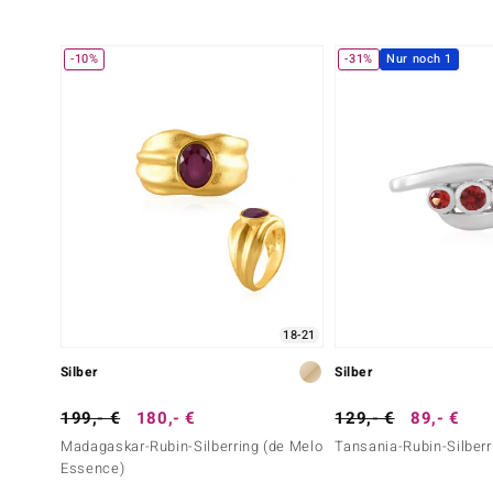
-10%
-31%
Nur noch 1
18-21
Silber
Silber
199,- €
180,- €
129,- €
89,- €
Madagaskar-Rubin-Silberring (de Melo
Tansania-Rubin-Silberr
Essence)