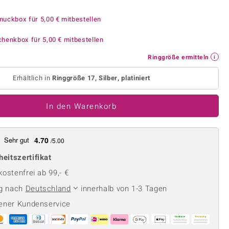
Perle
Ringgröße ermitteln
lith
Spinell
muckbox für
5,00 €
mitbestellen
in
Zirkon
chenkbox für
5,00 €
mitbestellen
Ringgröße ermitteln
Gelb
Erhältlich in
Ringgröße 17, Silber, platiniert
In den Warenkorb
Sehr gut
4.70
/5.00
heitszertifikat
ostenfrei ab 99,- €
ng nach
Deutschland
innerhalb von 1-3 Tagen
ener Kundenservice