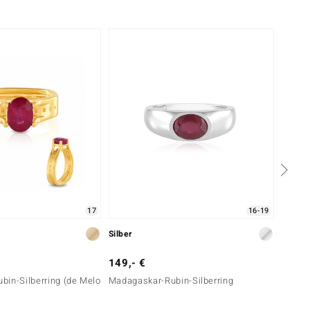
17
16-19
Silber
Silber
149,- €
69,- 
bin-Silberring (de Melo
Madagaskar-Rubin-Silberring
Rhodol