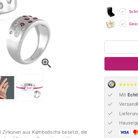
Onyx
Peridot
ns
♦ Silberhalsketten
TPC
Rhodolith
Spektro
Sch
k
♦ Silberohrringe
Trends & Classics
Türkis
Turmal
♦ Silberanhänger
Vitale Minerale
Ges
n
Platinschmuck
Blau
Grün
★
★
★
★
★
360°
Mit
Echt
Versandk
Lieferu
Hauseig
nd Zirkonen aus Kambodscha besetzt, die