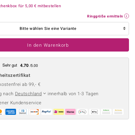
Perle
Ringgröße ermitteln
chenkbox für
5,00 €
mitbestellen
lith
Spinell
Ringgröße ermitteln
in
Zirkon
Bitte wählen Sie eine Variante
Gelb
In den Warenkorb
Sehr gut
4.70
/5.00
heitszertifikat
ostenfrei ab 99,- €
ng nach
Deutschland
innerhalb von 1-3 Tagen
ener Kundenservice