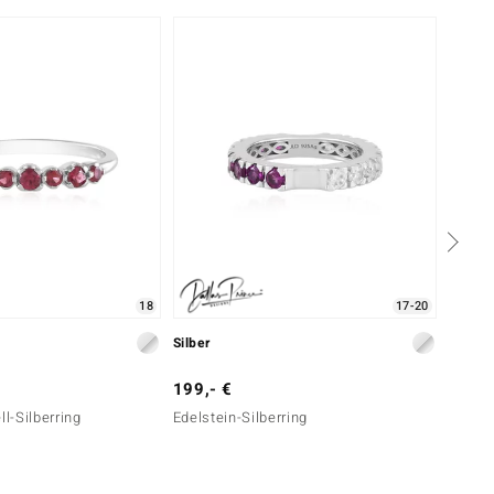
18
17-20
Silber
Silber
199,- €
79,- 
ll-Silberring
Edelstein-Silberring
Brasil
Turmal