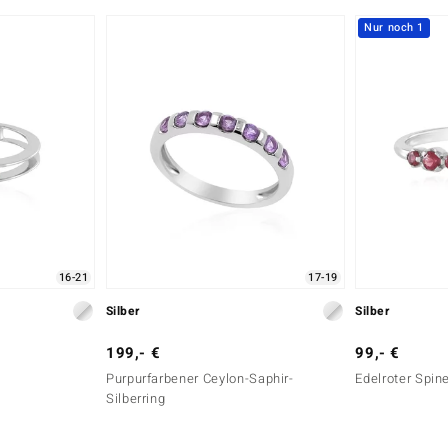
Nur noch 1
16-21
17-19
Silber
Silber
199,- €
99,- €
Purpurfarbener Ceylon-Saphir-
Edelroter Spine
Silberring