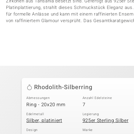
Zirkonen aus Tansania besetzt sind. Gefertigt aus 925er Ster
Platinplattierung, strahlt dieses Schmuckstück Eleganz aus.
für formelle Anlässe und kann mit einem raffinierten Ense
von raffiniertem Glamour versprüht. Das Gesamtkaratgewich
Rhodolith-Silberring
Abmessungen
Anzahl Edelsteine
Ring - 20x20 mm
7
Edelmetall
Legierung
Silber, platiniert
925er Sterling Silber
Design
Marke