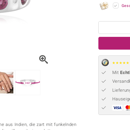
Onyx
Peridot
ns
♦ Silberhalsketten
TPC
Ges
Rhodolith
Spektro
k
♦ Silberohrringe
Trends & Classics
Türkis
Turmal
♦ Silberanhänger
Vitale Minerale
n
Platinschmuck
Blau
Grün
★
★
★
★
★
Mit
Echt
Versandk
360°
Lieferu
Hauseig
ne aus Indien, die zart mit funkelnden