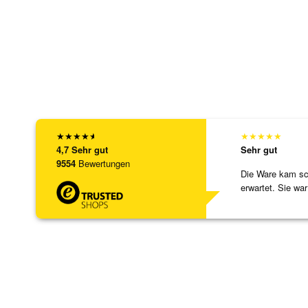
★
★
★
★
★
★
★
★
★
★
4,7
Sehr gut
Sehr gut
9554
Bewertungen
Die Ware kam sch
erwartet. Sie war
verpackt.