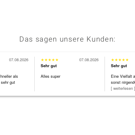
Das sagen unsere Kunden:
07.08.2026
★
★
★
★
★
07.08.2026
★
★
★
★
★
Sehr gut
Sehr gut
neller als
Alles super
Eine Vielfalt
 sehr gut
sonst nirgend
zu noc
[ weiterlesen 