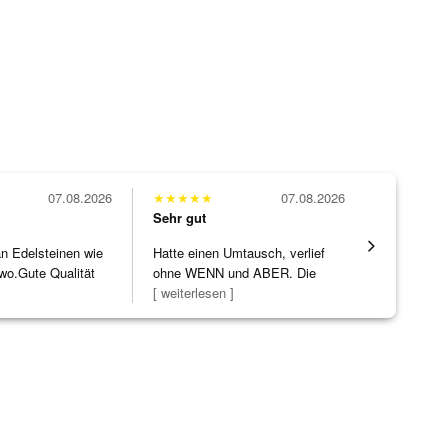
07.08.2026
★
★
★
★
★
07.08.2026
★
★
★
★
★
Sehr gut
Sehr gut
 an Edelsteinen wie
Hatte einen Umtausch, verlief
Wunderschö
wo.Gute Qualität
ohne WENN und ABER. Die
Opal, tolle
]
Schmuckstücke h
[ weiterlesen ]
Steg ist e
[ weiterles