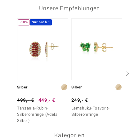
Unsere Empfehlungen
-10%
Nur noch 1
-28%
Silber
Silber
Silber
499,- €
449,- €
249,- €
249,-
Tansania-Rubin-
Lemshuku-Tsavorit-
Tansan
Silberohrringe (Adela
Silberohrringe
Silbero
Silber)
Kategorien