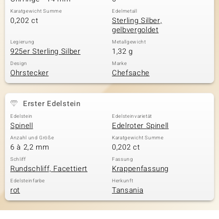
Karatgewicht Summe
Edelmetall
0,202 ct
Sterling Silber,
gelbvergoldet
Legierung
Metallgewicht
925er Sterling Silber
1,32 g
Design
Marke
Ohrstecker
Chefsache
Erster Edelstein
Edelstein
Edelsteinvarietät
Spinell
Edelroter Spinell
Anzahl und Größe
Karatgewicht Summe
6 à 2,2 mm
0,202 ct
Schliff
Fassung
Rundschliff, Facettiert
Krappenfassung
Edelsteinfarbe
Herkunft
rot
Tansania