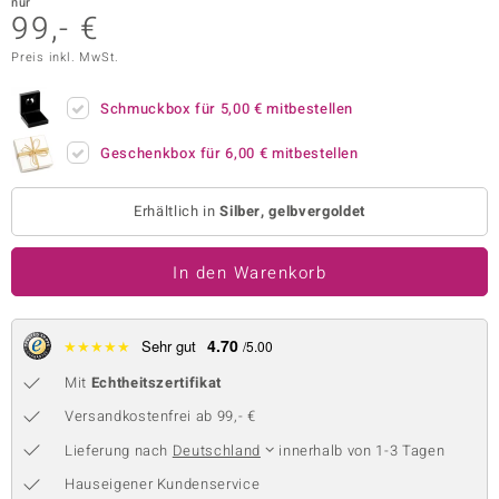
nur
99,- €
 JUWELO
Preis inkl. MwSt.
remonti
Schmuckbox für
5,00 €
mitbestellen
uca
Geschenkbox für
6,00 €
mitbestellen
no Collection
Erhältlich in
Silber, gelbvergoldet
ENTS BY DE MELO
va
In den Warenkorb
otenier
4.70
★
★
★
★
★
Sehr gut
/5.00
 1894 Collection
Mit
Echtheitszertifikat
Versandkostenfrei ab 99,- €
ana
Lieferung nach
Deutschland
innerhalb von 1-3 Tagen
Hauseigener Kundenservice