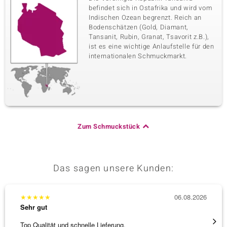
befindet sich in Ostafrika und wird vom
Indischen Ozean begrenzt. Reich an
Bodenschätzen (Gold, Diamant,
Tansanit, Rubin, Granat, Tsavorit z.B.),
ist es eine wichtige Anlaufstelle für den
internationalen Schmuckmarkt.
Zum Schmuckstück
Das sagen unsere Kunden:
★
★
★
★
★
06.08.2026
★
★
★
Sehr gut
Sehr g
Top Qualität und schnelle Lieferung.
Schnel