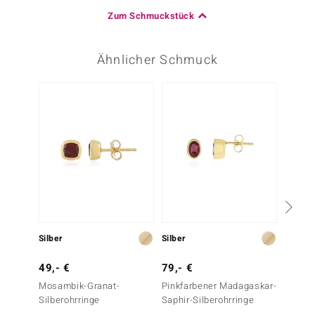
Zum Schmuckstück
Ähnlicher Schmuck
Nur n
Silber
Silber
Gold
49,- €
79,- €
499,-
Mosambik-Granat-
Pinkfarbener Madagaskar-
Edelst
Silberohrringe
Saphir-Silberohrringe