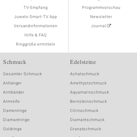
TV-Empfang
Programmvorschau
Juwelo-Smart-TV App
Newsletter
Versandinformationen
Journal
Hilfe & FAQ
Ringgröße ermitteln
Schmuck
Edelsteine
Gesamter Schmuck
Achatschmuck
Anhänger
Amethystschmuck
Armbänder
Aquamarinschmuck
Armreife
Bernsteinschmuck
Damenringe
Citrinschmuck
Diamantringe
Diamantschmuck
Goldringe
Granatschmuck