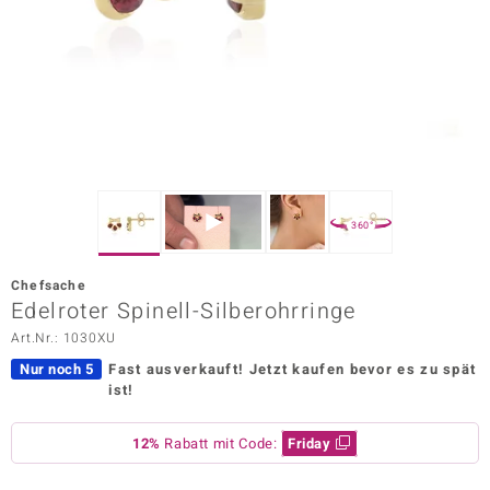
ors Edition
ana
Prince Designs
o
360°
Chic
Chefsache
insell
Edelroter Spinell-Silberohrringe
Art.Nr.: 1030XU
n Vogue
Nur noch 5
Fast ausverkauft!
Jetzt kaufen bevor es zu spät
 Show
ist!
o Paraíso
12%
Rabatt mit Code:
Friday
Classics