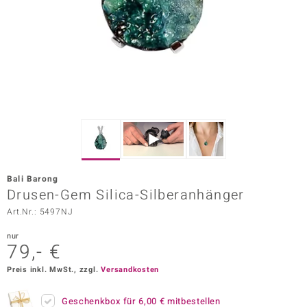
ors Edition
ana
Prince Designs
o
Chic
Bali Barong
insell
Drusen-Gem Silica-Silberanhänger
Art.Nr.: 5497NJ
n Vogue
nur
 Show
79,- €
o Paraíso
Preis inkl. MwSt., zzgl.
Versandkosten
Classics
Geschenkbox für
6,00 €
mitbestellen