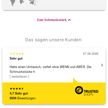
Zum Schmuckstück
Das sagen unsere Kunden:
★
★
★
★
★
07.08.2026
★
★
★
Sehr gut
Sehr g
Hatte einen Umtausch, verlief ohne WENN und ABER. Die
Alles 
Schmuckstücke h
[ weiterlesen ]
★
★
★
★
★
4,7
Sehr gut
9554
Bewertungen