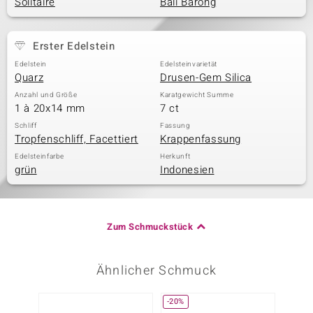
Solitaire
Bali Barong
Erster Edelstein
Edelstein
Edelsteinvarietät
Quarz
Drusen-Gem Silica
Anzahl und Größe
Karatgewicht Summe
1 à 20x14 mm
7 ct
Schliff
Fassung
Tropfenschliff, Facettiert
Krappenfassung
Edelsteinfarbe
Herkunft
grün
Indonesien
Zum Schmuckstück
Ähnlicher Schmuck
-20%
-47%