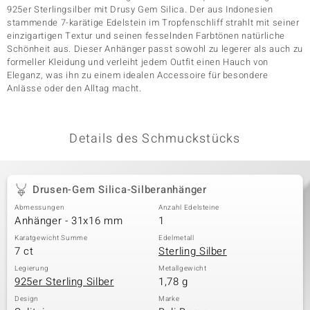
925er Sterlingsilber mit Drusy Gem Silica. Der aus Indonesien
stammende 7-karätige Edelstein im Tropfenschliff strahlt mit seiner
einzigartigen Textur und seinen fesselnden Farbtönen natürliche
& Classics
Schönheit aus. Dieser Anhänger passt sowohl zu legerer als auch zu
formeller Kleidung und verleiht jedem Outfit einen Hauch von
Eleganz, was ihn zu einem idealen Accessoire für besondere
Minerale
Anlässe oder den Alltag macht.
Details des Schmuckstücks
Drusen-Gem Silica-Silberanhänger
Abmessungen
Anzahl Edelsteine
Anhänger - 31x16 mm
1
Karatgewicht Summe
Edelmetall
7 ct
Sterling Silber
Legierung
Metallgewicht
925er Sterling Silber
1,78 g
Design
Marke