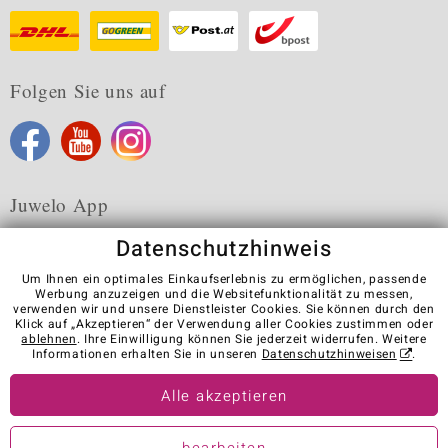
Folgen Sie uns auf
Juwelo App
Datenschutzhinweis
Um Ihnen ein optimales Einkaufserlebnis zu ermöglichen, passende
Werbung anzuzeigen und die Websitefunktionalität zu messen,
verwenden wir und unsere Dienstleister Cookies. Sie können durch den
Karriere
AGB
Datenschutz
Cookies
Impressum
Klick auf „Akzeptieren“ der Verwendung aller Cookies zustimmen oder
Kontakt
Vertrag widerrufen
ablehnen
. Ihre Einwilligung können Sie jederzeit widerrufen. Weitere
Informationen erhalten Sie in unseren
Datenschutzhinweisen
.
Visit our stores in other countries:
Alle akzeptieren
© Juwelo Deutschland GmbH (ein Tochterunternehmen der elumeo