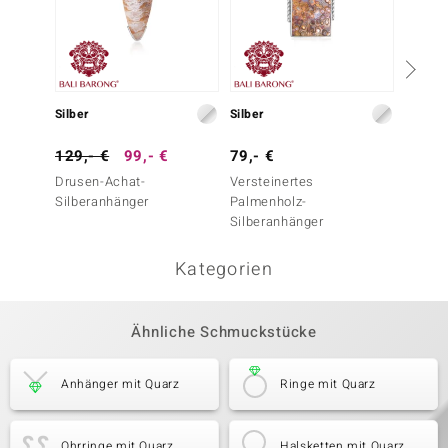
Silber
Silber
Silber
129,- €
99,- €
79,- €
69,- 
Drusen-Achat-
Versteinertes
Gem Si
Silberanhänger
Palmenholz-
Silber
Silberanhänger
Kategorien
Ähnliche Schmuckstücke
Anhänger mit Quarz
Ringe mit Quarz
Ohrringe mit Quarz
Halsketten mit Quarz