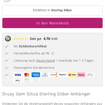
 JUWELO
Erhältlich in
Sterling Silber
remonti
In den Warenkorb
uca
no Collection
4.70
★
★
★
★
★
Sehr gut
/5.00
ENTS BY DE MELO
Mit
Echtheitszertifikat
Versandkostenfrei ab 99,- €
va
Lieferung nach
Deutschland
innerhalb von 1-3 Tagen
otenier
Hauseigener Kundenservice
 1894 Collection
ana
Drusy Gem Silica Sterling Silber Anhänger
Entdecken Sie die Anziehungskraft dieses exquisiten Anhängers aus