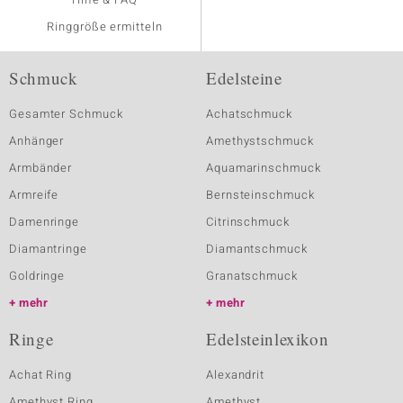
Ringgröße ermitteln
Schmuck
Edelsteine
Gesamter Schmuck
Achatschmuck
Anhänger
Amethystschmuck
Armbänder
Aquamarinschmuck
Armreife
Bernsteinschmuck
Damenringe
Citrinschmuck
Diamantringe
Diamantschmuck
Goldringe
Granatschmuck
mehr
mehr
Ringe
Edelsteinlexikon
Achat Ring
Alexandrit
Amethyst Ring
Amethyst