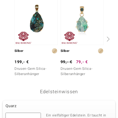
Silber
Silber
Silber
199,- €
99,- €
79,- €
129,-
Drusen-Gem Silica-
Drusen-Gem Silica-
Gem Si
Silberanhänger
Silberanhänger
Silber
Edelsteinwissen
Quarz
Ein vielfältiger Edelstein. Er taucht in