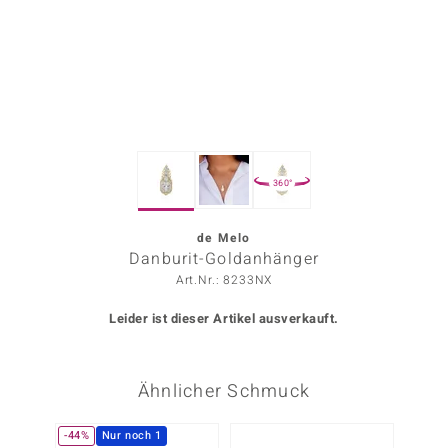
ors Edition
ana
Prince Designs
360°
o
Chic
de Melo
Danburit-Goldanhänger
insell
Art.Nr.: 8233NX
n Vogue
Leider ist dieser Artikel ausverkauft.
 Show
Ähnlicher Schmuck
o Paraíso
Classics
-44%
Nur noch 1