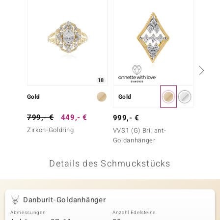
 JUWELO
remonti
uca
no Collection
18
ENTS BY DE MELO
Gold
Gold
Gold
va
799,- €
449,- €
999,- €
1.299
Zirkon-Goldring
VVS1 (G) Brillant-
I2 (H) B
otenier
Goldanhänger
Goldan
 1894 Collection
Details des Schmuckstücks
ana
Danburit-Goldanhänger
Abmessungen
Anzahl Edelsteine