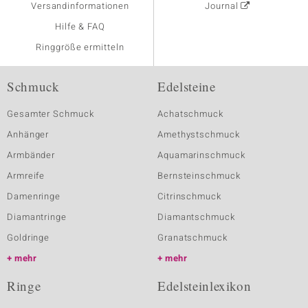
Versandinformationen
Journal
Hilfe & FAQ
Ringgröße ermitteln
Schmuck
Edelsteine
Gesamter Schmuck
Achatschmuck
Anhänger
Amethystschmuck
Armbänder
Aquamarinschmuck
Armreife
Bernsteinschmuck
Damenringe
Citrinschmuck
Diamantringe
Diamantschmuck
Goldringe
Granatschmuck
mehr
mehr
Ringe
Edelsteinlexikon