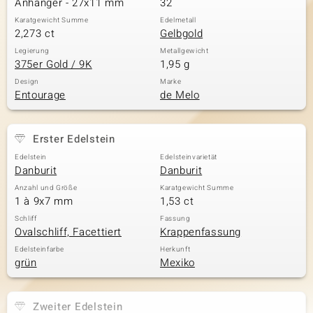
Anhänger - 27x11 mm
32
Karatgewicht Summe
Edelmetall
2,273 ct
Gelbgold
& Classics
Legierung
Metallgewicht
375er Gold / 9K
1,95 g
Minerale
Design
Marke
Entourage
de Melo
Erster Edelstein
Edelstein
Edelsteinvarietät
Danburit
Danburit
Anzahl und Größe
Karatgewicht Summe
1 à 9x7 mm
1,53 ct
Schliff
Fassung
Ovalschliff, Facettiert
Krappenfassung
Edelsteinfarbe
Herkunft
grün
Mexiko
Zweiter Edelstein