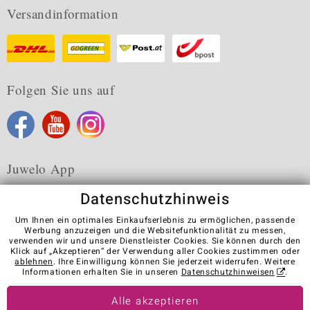
Versandinformation
Folgen Sie uns auf
Juwelo App
Datenschutzhinweis
Um Ihnen ein optimales Einkaufserlebnis zu ermöglichen, passende
Werbung anzuzeigen und die Websitefunktionalität zu messen,
verwenden wir und unsere Dienstleister Cookies. Sie können durch den
Karriere
AGB
Datenschutz
Cookies
Impressum
Klick auf „Akzeptieren“ der Verwendung aller Cookies zustimmen oder
Kontakt
Vertrag widerrufen
ablehnen
. Ihre Einwilligung können Sie jederzeit widerrufen. Weitere
Informationen erhalten Sie in unseren
Datenschutzhinweisen
.
Visit our stores in other countries:
Alle akzeptieren