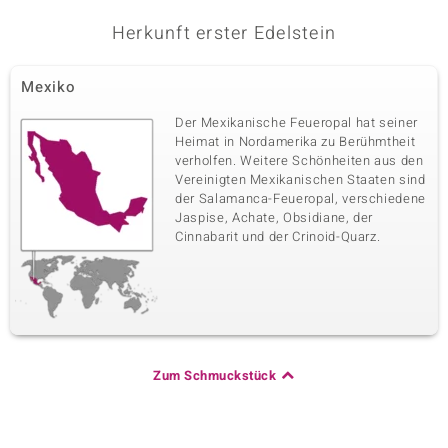
Karatgewicht Summe
Schliff
0,09 ct
Rundschliff
Herkunft erster Edelstein
Fassung
Herkunft
Krappenfassung
Kambodscha
Mexiko
Der Mexikanische Feueropal hat seiner
Fünfter Edelstein
Heimat in Nordamerika zu Berühmtheit
Edelsteinvarietät
Anzahl und Größe
verholfen. Weitere Schönheiten aus den
I2 (H) Diamant
27 à 1 mm
Vereinigten Mexikanischen Staaten sind
der Salamanca-Feueropal, verschiedene
Karatgewicht Summe
Schliff
Jaspise, Achate, Obsidiane, der
0,122 ct
Runder Brillantschliff
Cinnabarit und der Crinoid-Quarz.
Fassung
Herkunft
Krappenfassung
Afrika
Zum Schmuckstück