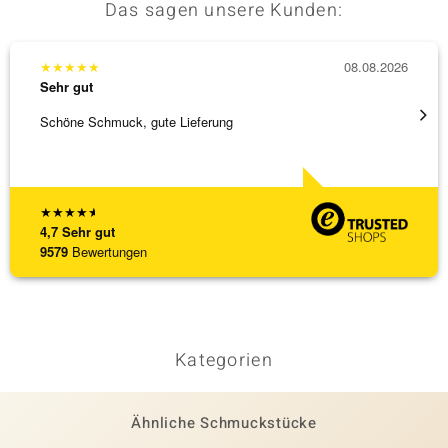
Das sagen unsere Kunden:
★
★
★
★
★
08.08.2026
★
★
★
Sehr gut
Sehr g
Schöne Schmuck, gute Lieferung
Immer 
★
★
★
★
★
4,7
Sehr gut
9579
Bewertungen
Kategorien
Ähnliche Schmuckstücke